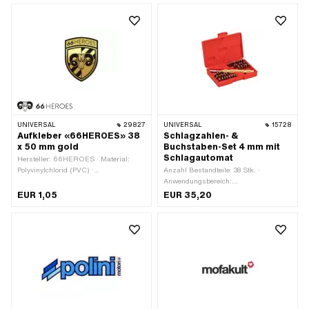
Transferfolie: Nein
UNIVERSAL
29827
UNIVERSAL
15728
Aufkleber «66HEROES» 38
Schlagzahlen- &
x 50 mm gold
Buchstaben-Set 4 mm mit
Schlagautomat
Hersteller: 66HEROES · Material:
Polyvinylchlorid (PVC) ·
Anzahl Bestandteile: 38 Stk. ·
Verwendungsort: Universal · Farbe:
Anwendungsbereich:
gold · Beschaffenheit Rückseite:
Werkstattzubehör
EUR 1,05
EUR 35,20
Klebstoff · Beständigkeit: UV-
beständig · Transferfolie: Nein · Breite:
37 mm · Höhe: 50 mm