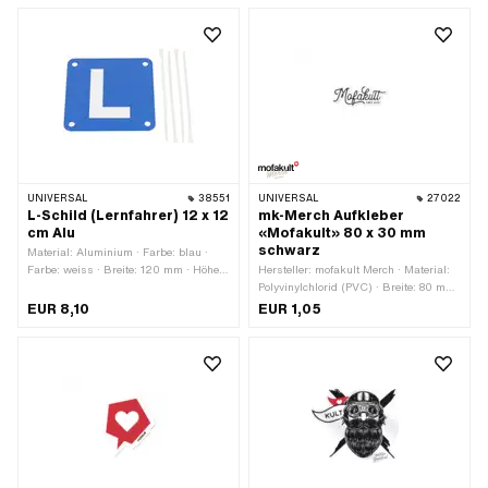
Klebstoff · Beständigkeit: UV-
beständig · Beständigkeit:
benzinbeständig · Transferfolie: Ja ·
Breite: 120 mm · Höhe: 30 mm
UNIVERSAL
38551
UNIVERSAL
27022
L-Schild (Lernfahrer) 12 x 12
mk-Merch Aufkleber
cm Alu
«Mofakult» 80 x 30 mm
schwarz
Material: Aluminium · Farbe: blau ·
Farbe: weiss · Breite: 120 mm · Höhe:
Hersteller: mofakult Merch · Material:
120 mm
Polyvinylchlorid (PVC) · Breite: 80 mm
· Höhe: 30 mm · Beschaffenheit
EUR 8,10
EUR 1,05
Rückseite: Klebstoff · Verwendungsort:
Universal · Transferfolie: Nein