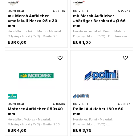
UNIVERSAL
27016
UNIVERSAL
27754
mk-Merch Aufkleber
mk-Merch Aufkleber
«mofakult Herz» 25 x 30
«bärtiger Bernhard» Ø 66
mm
mm
Hersteller: mofakult Merch · Material:
Hersteller: mofakult Merch · Material:
Polyvinylchlorid (PVC) · Breite: 25 mm
Polyvinylchlorid (PVC) · Durchmesser:
· Höhe: 30 mm · Beschaffenheit
66 mm · Breite: 58 mm · Höhe: 48 mm
EUR 0,60
EUR 1,05
Rückseite: Klebstoff · Verwendungsort:
· Beschaffenheit Rückseite: Klebstoff ·
Universal · Transferfolie: Nein
Verwendungsort: Universal ·
Transferfolie: Nein
UNIVERSAL
16536
UNIVERSAL
20377
Motorex Aufkleber 250x40
Polini Aufkleber 160 x 60
mm
mm
Hersteller: Motorex · Material:
Hersteller: Polini · Material:
Polyvinylchlorid (PVC) · Breite: 250
Polyvinylchlorid (PVC) ·
mm · Höhe: 40 mm · Beschaffenheit
Verwendungsort: Universal ·
EUR 4,60
EUR 3,75
Rückseite: Klebstoff · Verwendungsort:
Beschaffenheit Rückseite: Klebstoff ·