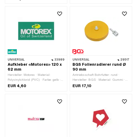
Verwendungsort: Universal ·
Transferfolie: Nein
UNIVERSAL
33989
UNIVERSAL
29517
Aufkleber «Motorex» 120 x
BGS Folienradierer rund Ø
62 mm
90 mm
Hersteller: Motorex · Material:
Antriebsschaft Bohrfutter: rund ·
Polyvinylchlorid (PVC) · Farbe: gelb ·
Hersteller: BGS · Material: Gummi ·
Farbe: grün · Farbe: weiss · Breite:
Durchmesser: 90 mm · Höhe: 15 mm ·
EUR 4,60
EUR 17,10
120 mm · Höhe: 62 mm · Oberfläche:
Anzahl Bestandteile: 2 Stk. ·
glänzend · Beschaffenheit Rückseite:
Anwendungsbereich:
Klebstoff · Transferfolie: Nein
Werkstattzubehör