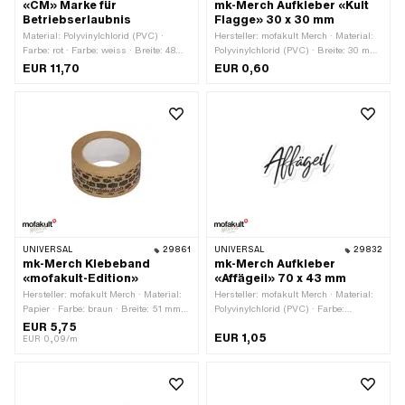
«CM» Marke für
mk-Merch Aufkleber «Kult
Betriebserlaubnis
Flagge» 30 x 30 mm
Material: Polyvinylchlorid (PVC) ·
Hersteller: mofakult Merch · Material:
Farbe: rot · Farbe: weiss · Breite: 48
Polyvinylchlorid (PVC) · Breite: 30 mm
mm · Höhe: 22 mm · Beschaffenheit
· Höhe: 30 mm · Beschaffenheit
EUR 11,70
EUR 0,60
Rückseite: Klebstoff · Verwendungsort:
Rückseite: Klebstoff · Verwendungsort:
Rahmen (+ Tank) · Transferfolie: Nein
Universal · Transferfolie: Nein
UNIVERSAL
29861
UNIVERSAL
29832
mk-Merch Klebeband
mk-Merch Aufkleber
«mofakult-Edition»
«Affägeil» 70 x 43 mm
Hersteller: mofakult Merch · Material:
Hersteller: mofakult Merch · Material:
Papier · Farbe: braun · Breite: 51 mm ·
Polyvinylchlorid (PVC) · Farbe:
Gesamtlänge: 66000 mm ·
schwarz · Farbe: weiss · Breite: 70
EUR 5,75
EUR 1,05
Beschaffenheit Rückseite: Klebstoff ·
mm · Höhe: 43 mm · Oberfläche: matt ·
EUR 0,09/m
Verwendungsort: Universal ·
Beschaffenheit Rückseite: Klebstoff ·
Transferfolie: Nein
Verwendungsort: Universal ·
Transferfolie: Nein