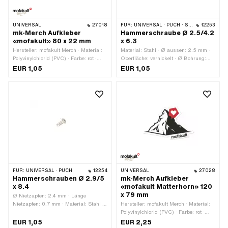
UNIVERSAL
27018
FÜR:
UNIVERSAL · PUCH · SACHS
12253
mk-Merch Aufkleber
Hammerschraube Ø 2.5/4.2
«mofakult» 80 x 22 mm
x 6.3
Hersteller: mofakult Merch · Material:
Material: Stahl · Ø aussen: 2.5 mm ·
Polyvinylchlorid (PVC) · Farbe: rot ·
Oberfläche: vernickelt · Ø Bohrung:
Farbe: schwarz · Farbe: weiss · Breite:
2.2 mm · Gesamtlänge: 6.3 mm · Ø
EUR 1,05
EUR 1,05
80 mm · Höhe: 22 mm · Oberfläche:
Kopf aussen: 4.2 mm
matt · Beschaffenheit Rückseite:
Klebstoff · Verwendungsort: Universal ·
Umrandung: konturgeschnitten ·
Transferfolie: Nein
FÜR:
UNIVERSAL · PUCH
12254
UNIVERSAL
27028
Hammerschrauben Ø 2.9/5
mk-Merch Aufkleber
x 8.4
«mofakult Matterhorn» 120
x 79 mm
Ø Nietzapfen: 2.4 mm · Länge
Nietzapfen: 0.7 mm · Material: Stahl ·
Hersteller: mofakult Merch · Material:
Ø aussen: 2.9 mm · Oberfläche:
Polyvinylchlorid (PVC) · Farbe: rot ·
vernickelt · Ø Bohrung: 2.5 mm · Ø
Farbe: schwarz · Farbe: weiss · Breite:
EUR 1,05
EUR 2,25