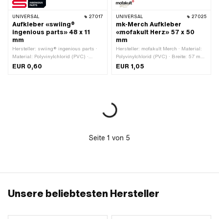
UNIVERSAL
27017
UNIVERSAL
27025
Aufkleber «swiing®
mk-Merch Aufkleber
ingenious parts» 48 x 11
«mofakult Herz» 57 x 50
mm
mm
Hersteller: swiing® ingenious parts ·
Hersteller: mofakult Merch · Material:
Material: Polyvinylchlorid (PVC) ·
Polyvinylchlorid (PVC) · Breite: 57 mm
Farbe: rot · Farbe: schwarz · Farbe:
· Höhe: 50 mm · Beschaffenheit
EUR 0,60
EUR 1,05
weiss · Breite: 48 mm · Höhe: 11 mm ·
Rückseite: Klebstoff · Verwendungsort:
Oberfläche: matt · Beschaffenheit
Universal · Transferfolie: Nein
Rückseite: Klebstoff · Verwendungsort:
Universal · Transferfolie: Nein
Seite
1
von
5
Unsere beliebtesten Hersteller