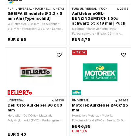
FÜR:
UNIVERSAL · PUCH · SACHS
15712
FÜR:
UNIVERSAL · PUCH
23173
GESIPA Blindniete Ø 3.2 x 6
Aufkleber «OEL-
mm Alu (Typenschild)
BENZINGEMISCH 1:50»
schwarz 55 x 19 mm | Puch
Ø Nietzapfen: 3.2 mm · Ø Nietteller:
6.5 mm · Hersteller: GESIPA · Länge
Material: Polyvinylchlorid (PVC) ·
Nietzapfen: 6 mm · Material:
Farbe: schwarz · Breite: 55 mm ·
Aluminium · Material: Stahl · Ø
Höhe: 19 mm · Beschaffenheit
EUR 0,95
EUR 5,75
Bohrung: 3.5 mm · Klemmbereich: 1.5
Rückseite: Klebstoff · Beständigkeit:
- 3.5 mm
UV-beständig · Beständigkeit:
- 72 %
benzinbeständig · Verwendungsort:
Tank (+ Rahmen) · Transferfolie: Nein
UNIVERSAL
16538
UNIVERSAL
26369
Dell'Orto Aufkleber 90 x 30
Motorex Aufkleber 240x125
mm
mm
Hersteller: Dell'Orto · Material:
Hersteller: Motorex · Material:
Polyvinylchlorid (PVC) · Farbe: grün ·
Polyvinylchlorid (PVC) · Breite: 240
Farbe: rot · Farbe: schwarz · Farbe:
mm · Höhe: 125 mm · Beschaffenheit
EUR 6,35
weiss · Breite: 90 mm · Höhe: 30 mm ·
Rückseite: Klebstoff · Verwendungsort:
EUR 1,75
EUR 3,40
Beschaffenheit Rückseite: Klebstoff ·
Universal · Transferfolie: Nein