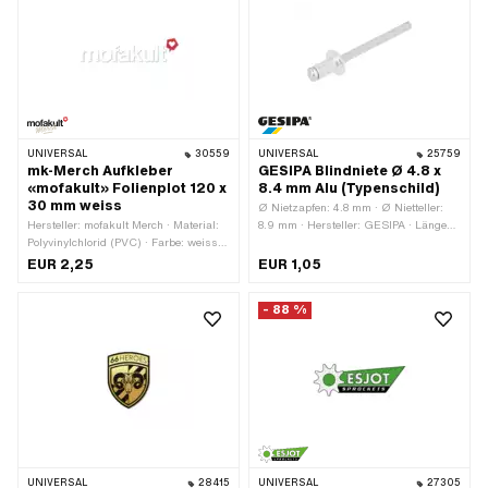
Transferfolie: Ja
UNIVERSAL
30559
UNIVERSAL
25759
mk-Merch Aufkleber
GESIPA Blindniete Ø 4.8 x
«mofakult» Folienplot 120 x
8.4 mm Alu (Typenschild)
30 mm weiss
Ø Nietzapfen: 4.8 mm · Ø Nietteller:
Hersteller: mofakult Merch · Material:
8.9 mm · Hersteller: GESIPA · Länge
Polyvinylchlorid (PVC) · Farbe: weiss ·
Nietzapfen: 8.4 mm · Material:
Breite: 120 mm · Höhe: 30 mm ·
Aluminium · Material: Stahl · Ø
EUR 2,25
EUR 1,05
Beschaffenheit Rückseite: Klebstoff ·
Bohrung: 5 mm · Klemmbereich: 2.5 -
Beständigkeit: UV-beständig ·
4.5 mm
- 88 %
Beständigkeit: benzinbeständig ·
Verwendungsort: Universal ·
Transferfolie: Ja
UNIVERSAL
28415
UNIVERSAL
27305