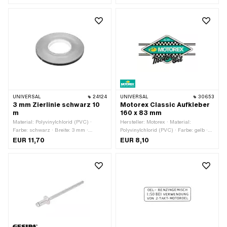
Transferfolie: Nein
weiss · Breite: 90 mm · Höhe: 19 mm ·
Oberfläche: matt · Beschaffenheit
Rückseite: Klebstoff · Verwendungsort:
Universal · Transferfolie: Nein
UNIVERSAL
24124
UNIVERSAL
30653
3 mm Zierlinie schwarz 10
Motorex Classic Aufkleber
m
160 x 83 mm
Material: Polyvinylchlorid (PVC) ·
Hersteller: Motorex · Material:
Farbe: schwarz · Breite: 3 mm ·
Polyvinylchlorid (PVC) · Farbe: gelb ·
Gesamtlänge: 10000 mm ·
Farbe: grün · Farbe: schwarz · Breite:
EUR 11,70
EUR 8,10
Beschaffenheit Rückseite: Klebstoff ·
163 mm · Höhe: 83 mm · Beständigkeit:
Verwendungsort: Rahmen (+ Tank) ·
UV-beständig · Beständigkeit:
Transferfolie: Nein
benzinbeständig · Verwendungsort:
Universal · Umrandung:
konturgeschnitten · Transferfolie: Nein