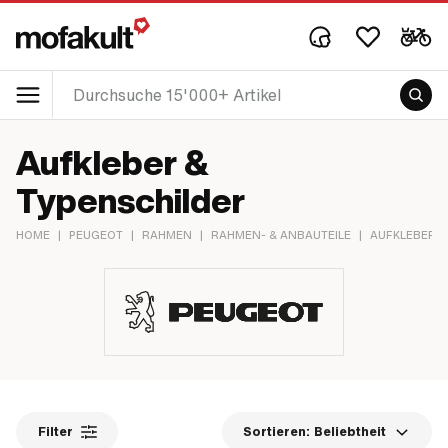
Aufkleber &
Typenschilder
HOME
|
PEUGEOT
|
RAHMEN
|
RAHMEN- & ANBAUTEILE
|
AUFKLEBER &
Filter
Sortieren:
Beliebtheit