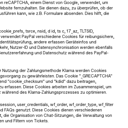
n reCAPTCHA, einem Dienst von Google, verwendet, um
Website fernzuhalten. Sie dienen dazu, zu überprüfen, ob der
sführen kann, wie z.B. Formulare absenden. Dies hilft, die
cookie_prefs, tsrce, nsid, d id, ts c, 17_az, TLTSID,
verwendet PayPal verschiedene Cookies für reibungsichere,
 Identitätsprüfung, andere erfassen Geräteinfos und
kehr, Nutzer-ID und Datensynchronisation werden ebenfalls
, Benutzererfahrung und Datenschutz während des PayPal-
er Nutzung der Zahlungsmethode Klarna werden Cookies
ungsvorgang zu gewährleisten. Das Cookie "_GRECAPTCHA"
end "cookie_checksum" und "kdid" dazu beitragen,
zu erfassen. Diese Cookies arbeiten im Zusammenspiel, um
tz während des Klarna-Zahlungsprozesses zu optimieren.
ession, user_credentials, wf_order, wf_order_type, wf_filter
und FAQs genutzt. Diese Cookies dienen verschiedenen
t, die Organisation von Chat-Sitzungen, die Verwaltung von
n und Filtern von Tickets.