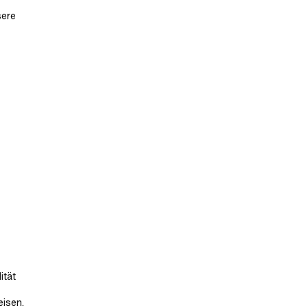
sere
ität
eisen.