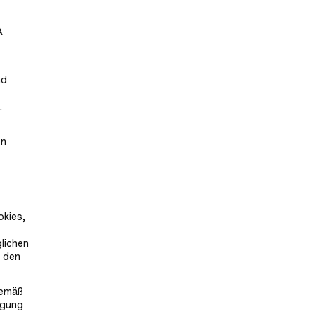
A
nd
.
en
okies,
lichen
u den
gemäß
ligung