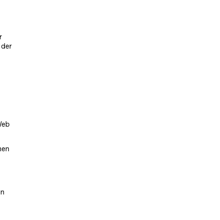
r
 der
Web
nen
en