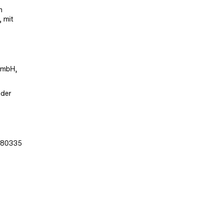
n
 mit
 GmbH,
oder
, 80335