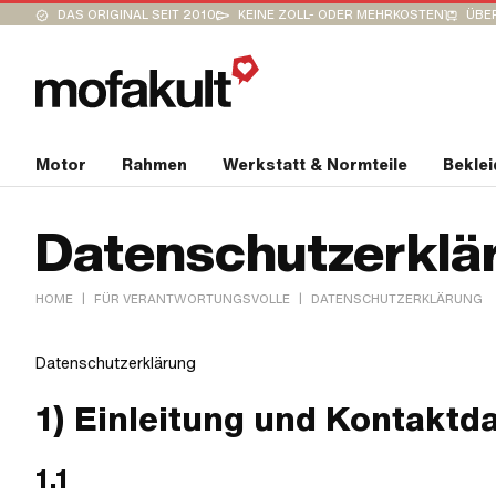
DAS ORIGINAL SEIT 2010
KEINE ZOLL- ODER MEHRKOSTEN
ÜBER
Motor
Rahmen
Werkstatt & Normteile
Bekle
Datenschutzerklä
|
|
HOME
FÜR VERANTWORTUNGSVOLLE
DATENSCHUTZERKLÄRUNG
Datenschutzerklärung
1) Einleitung und Kontaktd
1.1