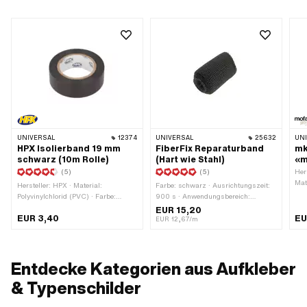
UNIVERSAL
12374
UNIVERSAL
25632
UN
HPX Isolierband 19 mm
FiberFix Reparaturband
mk
schwarz (10m Rolle)
(Hart wie Stahl)
«m
(5)
(5)
Her
Mat
Hersteller: HPX · Material:
Farbe: schwarz · Ausrichtungszeit:
Far
Polyvinylchlorid (PVC) · Farbe:
900 s · Anwendungsbereich:
wei
schwarz · Breite: 19 mm ·
Werkstattzubehör
EUR 15,20
mm 
EUR 3,40
EU
Oberfläche: gummiert ·
EUR 12,67/m
Bes
Gesamtlänge: 10000 mm ·
Ver
Beschaffenheit Rückseite: Klebstoff ·
Umr
Verwendungsort: Universal ·
Tra
Transferfolie: Nein
Entdecke Kategorien aus Aufkleber
& Typenschilder