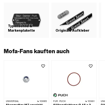
Typenschild &
Markenplakette
Originale Aufkleber
S
Mofa-Fans kauften auch
UNIVERSAL
10885
FÜR:
PUCH
10961
UN
Stopmutter M7 verzinkt
Silikondichtung Ø 45 x 2
Dä