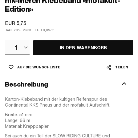
mk-Merch Klebeband «mofakult-
Edition»
EUR 5,75
Inkl. 20% MwSt.
·
EUR 0,09/m
1
IN DEN WARENKORB
AUF DIE WUNSCHLISTE
TEILEN
Beschreibung
Karton-Klebeband mit der kultigen Reifenspur des
Continental KKS Pneus und der mofakult Aufschrift.
Breite: 51 mm
Länge: 66 m
Material: Krepppapier
Sei auch du ein Teil der SLOW RIDING CULTURE und