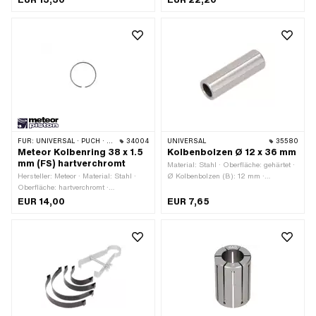
mm · Ø aussen: 21 mm · Hersteller:
mm · Ø aussen: 15 mm · Breite: 16.6
swiing® ingenious parts · Breite: 9.7
mm
mm
FÜR:
UNIVERSAL · PUCH · SACHS
34004
UNIVERSAL
35580
Meteor Kolbenring 38 x 1.5
Kolbenbolzen Ø 12 x 36 mm
mm (FS) hartverchromt
Material: Stahl · Oberfläche: gehärtet ·
Hersteller: Meteor · Material: Stahl ·
Ø Kolbenbolzen (B): 12 mm ·
Oberfläche: hartverchromt ·
Gesamtlänge: 36 mm
Nenndurchmesser: 38 mm ·
EUR 14,00
EUR 7,65
Kolbenringform: Rechteck-Ring · Höhe:
1.5 mm · Kolbenringstoss:
Flankensicherung (FS) · Dicke
Kolbenring: 1.6 mm