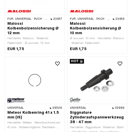
FÜR:
UNIVERSAL · PUCH · SACHS · PONY / CILO (BETA 521 & 512) · PIAGGIO · SOLEX · TOMOS · BYE BIKE · ALPA CHOPPER / TURBO · CILO · DKW · FANTIC · GARELLI · HONDA · HERCULES · ILO / JLO · KREIDLER · MALAGUTI · MBK / MOTOBÉCANE · MIELE · SUZUKI · MONARK · PEUGEOT · VICTORIA · YAMAHA
23457
FÜR:
UNIVERSAL · PUCH · PIAGGIO · TOMOS
23456
Malossi
Malossi
Kolbenbolzensicherung Ø
Kolbenbolzensicherung Ø
12 mm
10 mm
Hersteller: Malossi · Material:
Ø aussen: 10 mm · Hersteller: Malossi
Federstahl · Ø aussen: 12 mm
· Material: Federstahl
EUR 1,75
EUR 1,75
HOT
UNIVERSAL
29506
UNIVERSAL
32986
Meteor Kolbenring 41 x 1.5
Siggnature
mm (IS)
Zylinderaufspannwerkzeug
38 - 47 mm
Hersteller: Meteor · Nenndurchmesser:
41 mm · Kolbenringform: Rechteck-
Hersteller: Siggnature · Material: Stahl
Ring · Kolbenringstoss:
· Oberfläche: poliert · Gesamtlänge: