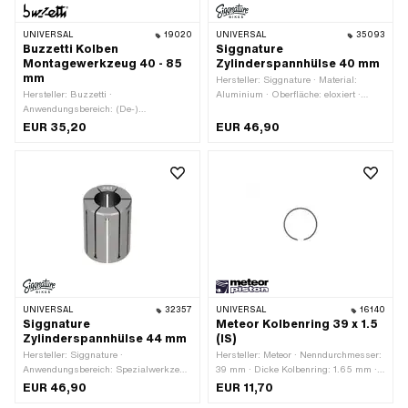
UNIVERSAL
19020
UNIVERSAL
35093
Buzzetti Kolben
Siggnature
Montagewerkzeug 40 - 85
Zylinderspannhülse 40 mm
mm
Hersteller: Siggnature · Material:
Hersteller: Buzzetti ·
Aluminium · Oberfläche: eloxiert ·
Anwendungsbereich: (De-)
Anzahl Bestandteile: 1 Stk. ·
Montagewerkzeug · Material: Metall ·
Durchmesser: 40 mm · Gesamtlänge:
EUR 35,20
EUR 46,90
Anzahl Bestandteile: 7 Stk. · Ø innen:
60 mm · Ø innen: 24 - 34.2 mm · Ø
40 - 85 mm
aussen: 39.6 - 40.6 mm ·
Anwendungsbereich: Spezialwerkzeug
UNIVERSAL
32357
UNIVERSAL
16140
Siggnature
Meteor Kolbenring 39 x 1.5
Zylinderspannhülse 44 mm
(IS)
Hersteller: Siggnature ·
Hersteller: Meteor · Nenndurchmesser:
Anwendungsbereich: Spezialwerkzeug
39 mm · Dicke Kolbenring: 1.65 mm ·
· Material: Aluminium · Oberfläche:
Kolbenringform: Rechteck-Ring ·
EUR 46,90
EUR 11,70
eloxiert · Gesamtlänge: 60 mm ·
Kolbenringstoss: Innensicherung (IS) ·