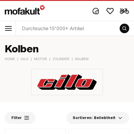
Kolben
HOME
|
CILO
|
MOTOR
|
ZYLINDER
|
KOLBEN
Filter
Sortieren:
Beliebtheit