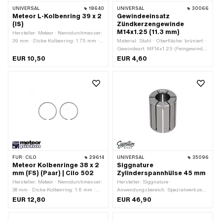
UNIVERSAL
18640
UNIVERSAL
30066
Meteor L-Kolbenring 39 x 2
Gewindeeinsatz
(IS)
Zündkerzengewinde
M14x1.25 (11.3 mm)
Hersteller: Meteor · Nenndurchmesser:
39 mm · Dicke Kolbenring: 1.75 mm ·
Material: Stahl · Oberfläche: brüniert ·
Kolbenringform: L-Ring ·
Gewindeart: MF14x1.25 (Feingewinde)
Kolbenringstoss: Innensicherung (IS) ·
· Gesamtlänge: 11.5 mm
EUR 10,50
EUR 4,60
Höhe: 2 mm
FÜR:
CILO
29614
UNIVERSAL
35096
Meteor Kolbenringe 38 x 2
Siggnature
mm (FS) (Paar) | Cilo 502
Zylinderspannhülse 45 mm
Hersteller: Meteor · Nenndurchmesser:
Hersteller: Siggnature ·
38 mm · Dicke Kolbenring: 1.6 mm ·
Anwendungsbereich: Spezialwerkzeug
Kolbenringform: Rechteck-Ring ·
· Material: Aluminium · Oberfläche:
EUR 12,80
EUR 46,90
Kolbenringstoss: Flankensicherung
eloxiert · Anzahl Bestandteile: 1 Stk. ·
(FS) · Höhe: 2 mm
Gesamtlänge: 60 mm · Durchmesser: