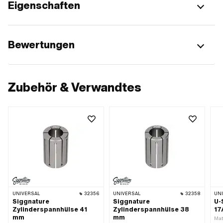
Eigenschaften
Bewertungen
Zubehör & Verwandtes
UNIVERSAL
32356
UNIVERSAL
32358
UN
Siggnature
Siggnature
U-
Zylinderspannhülse 41
Zylinderspannhülse 38
17
mm
mm
Mat