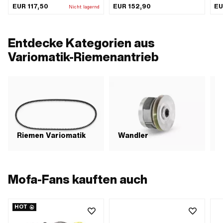
Gewichte: 16 mm · Länge Gewichte:
Sta
Gewicht Standardgewichte: 6 g · Ø
EUR 117,50
EUR 152,90
EU
Nicht lagernd
13 mm
Sta
Gewichte: 16 mm · Länge Gewichte:
Gew
13 mm · Ø Variomatik aussen: 90
13 
mm
m
Entdecke Kategorien aus
Variomatik-Riemenantrieb
Riemen Variomatik
Wandler
Mofa-Fans kauften auch
HOT