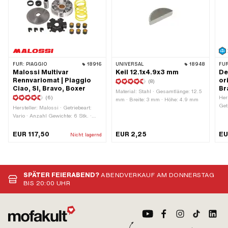
FÜR:
PIAGGIO
18916
UNIVERSAL
18948
FÜR
Malossi Multivar
Keil 12.1x4.9x3 mm
De
Rennvariomat | Piaggio
or
(8)
Ciao, SI, Bravo, Boxer
Br
Material: Stahl · Gesamtlänge: 12.5
(6)
Hers
mm · Breite: 3 mm · Höhe: 4.9 mm
Get
Hersteller: Malossi · Getriebeart:
ver
Vario · Anzahl Gewichte: 6 Stk. ·
Gewicht Standardgewichte: 6 g · Ø
Gewichte: 16 mm · Länge Gewichte:
EUR 117,50
EUR 2,25
EU
Nicht lagernd
13 mm · Ø Variomatik aussen: 90
mm
SPÄTER FEIERABEND?
ABENDVERKAUF AM DONNERSTAG
BIS 20:00 UHR