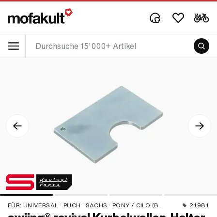
FÜR:
UNIVERSAL · PUCH · SACHS · PONY / CILO (BETA 521 & 512) · PIAGGIO · ZÜNDAPP BELMONDO · SOLEX · TOMOS · BYE BIKE · ALPA CHOPPER / TURBO · CILO · DKW · FANTIC · GARELLI · HONDA · ILO / JLO · KREIDLER · MALAGUTI · MBK / MOTOBÉCANE · MIELE · MONARK · PEUGEOT · VICTORIA · YAMAHA · ZÜNDAPP
21981