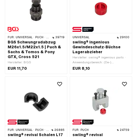
FÜR:
UNIVERSAL · PUCH · SACHS
39719
UNIVERSAL
29100
BGS Schwungradabzug
swiing® ingenious
M26x1.5/M22x1.5 | Puch &
Gewindeschutz-Büchse
Sachs & Tomos & Pony
Lagerabzieher
GTX, Cross 521
Hersteller: swiing® ingenious parts ·
Hersteller: BGS
Anwendungsbereich: (De-)
Montagewerkzeug · Material:
EUR 11,70
EUR 8,10
Aluminium · Oberfläche: eloxiert
FÜR:
UNIVERSAL · PUCH · SACHS
26885
FÜR:
PUCH
24759
swiing® revival Schalen L17
swiing® revival