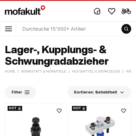
Lager-, Kupplungs- &
Schwungradabzieher
HOME
|
WERKSTATT & NORMTEILE
|
HILFSMITTEL & WERKZEUGE
|
WERK
Filter
Sortieren:
Beliebtheit
HOT
HOT