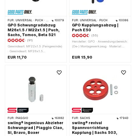
FÜR:
UNIVERSAL · PUCH · SACHS · PONY / CILO (BETA 521 & 512) · ZÜNDAPP BELMONDO · TOMOS · DKW · HERCULES · KREIDLER · ZÜNDAPP · KTM · RIXE
10079
FÜR:
UNIVERSAL · PUCH
10086
GPO Schwungradabzug
GPO Kupplungsabzug |
M26x1.5 / M22x1.5 | Puch,
Puch E50
Sachs, Tomos, Beta 521
(55)
(91)
Hersteller: GPO · Anwendungsbereich:
Gewindeart: MF22x1.5 (Feingewinde)
(De-) Montagewerkzeug · Material:
· Gewindeart: MF26x1.5
Stahl · Oberfläche: geschwärzt
(Feingewinde) · Gesamtlänge: 55 mm
EUR 11,70
EUR 15,90
· Gesamtlänge: 75 mm ·
Schlüsselweite Abzug: 27 mm ·
Hersteller: GPO · Spanntiefe: 10 mm ·
Schlüsselweite Schraube: 19 mm ·
Anwendungsbereich: (De-)
Montagewerkzeug · Material: Stahl ·
Oberfläche: geschwärzt · Anzahl
Bestandteile: 1 Stk. ·
Festigkeitsklasse: 8.8
FÜR:
PIAGGIO
16882
FÜR:
SACHS
17943
swiing® ingenious Abzieher
swiing® revival
Schwungrad | Piaggio Ciao,
Spannvorrichtung
SI, Bravo, Boxer
Kupplung | Sachs 503,