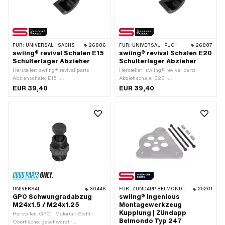
FÜR:
UNIVERSAL · SACHS
26886
FÜR:
UNIVERSAL · PUCH
26887
swiing® revival Schalen E15
swiing® revival Schalen E20
Schulterlager Abzieher
Schulterlager Abzieher
Hersteller: swiing® revival parts ·
Hersteller: swiing® revival parts ·
Abziehschale: E15 ·
Abziehschale: E20 ·
Anwendungsbereich: (De-)
Anwendungsbereich: (De-)
EUR 39,40
EUR 39,40
Montagewerkzeug
Montagewerkzeug
UNIVERSAL
30446
FÜR:
ZÜNDAPP BELMONDO · ZÜNDAPP
25201
GPO Schwungradabzug
swiing® ingenious
M24x1.5 / M24x1.25
Montagewerkzeug
Kupplung | Zündapp
Hersteller: GPO · Material: Stahl ·
Belmondo Typ 247
Oberfläche: geschwärzt ·