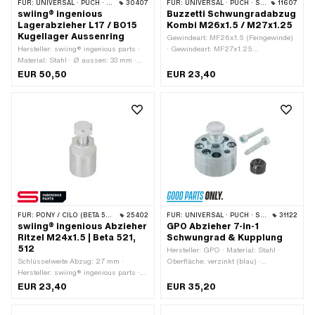
FÜR:
UNIVERSAL · PUCH · SACHS
30407
FÜR:
UNIVERSAL · PUCH · SACHS
11607
swiing® ingenious
Buzzetti Schwungradabzug
Lagerabzieher L17 / BO15
Kombi M26x1.5 / M27x1.25
Kugellager Aussenring
Gewindeart: MF26x1.5 (Feingewinde)
Hersteller: swiing® ingenious parts ·
· Gewindeart: MF27x1.25
Material: Stahl · Ø aussen: 33 mm ·
(Feingewinde) · Schlüsselweite Abzug:
Anwendungsbereich: Spezialwerkzeug
27 mm · Schlüsselweite Schraube: 19
EUR 50,50
EUR 23,40
mm · Hersteller: Buzzetti ·
Festigkeitsklasse: 8.8 · Material: Stahl
· Oberfläche: verzinkt (blau) ·
Anwendungsbereich: (De-)
Montagewerkzeug
FÜR:
PONY / CILO (BETA 521 & 512)
25402
FÜR:
UNIVERSAL · PUCH · SACHS · PIAGGIO
31122
swiing® ingenious Abzieher
GPO Abzieher 7-in-1
Ritzel M24x1.5 | Beta 521,
Schwungrad & Kupplung
512
Hersteller: GPO · Material: Stahl ·
Schlüsselweite Abzug: 27 mm ·
Oberfläche: verzinkt (blau) ·
Hersteller: swiing® ingenious parts ·
Gewindeart: M12x1.75
Abzugtiefe innen: 23 mm ·
(Standardgewinde) · Schlüsselweite
EUR 23,40
EUR 35,20
Schlüsselweite Schraube: 22 mm ·
Schraube: 17 mm ·
Anwendungsbereich: (De-)
Anwendungsbereich: Spezialwerkzeug