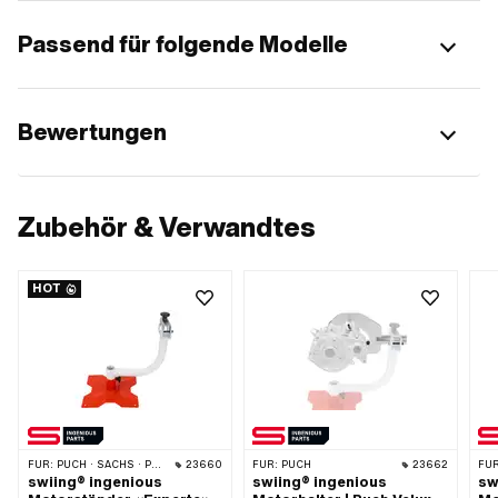
Passend für folgende Modelle
Bewertungen
Zubehör & Verwandtes
HOT
FÜR:
PUCH · SACHS · PONY / CILO (BETA 521 & 512) · PIAGGIO · ZÜNDAPP BELMONDO · DKW · KREIDLER
23660
FÜR:
PUCH
23662
FÜR
swiing® ingenious
swiing® ingenious
sw