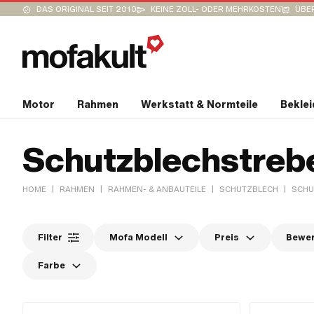
DAS ORIGINAL SEIT 2010
KEINE ZOLL- ODER MEHRKOSTEN
ÜBER
Motor
Rahmen
Werkstatt & Normteile
Bekle
Schutzblechstreb
|
|
|
|
HOME
RAHMEN
RAHMEN- & ANBAUTEILE
SCHUTZBLECH
SCHU
Filter
Mofa Modell
Preis
Bewe
Farbe