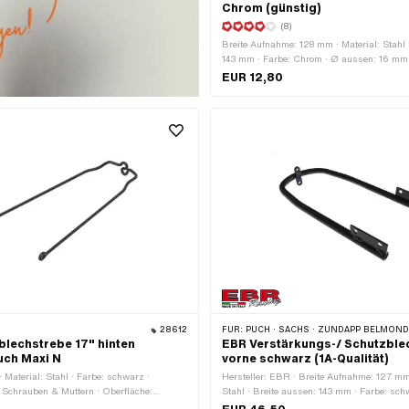
Chrom (günstig)
(8)
Breite Aufnahme: 128 mm · Material: Stahl 
143 mm · Farbe: Chrom · Ø aussen: 16 mm
Schutzblech - mitte Loch: 207 mm · Distan
EUR 12,80
mitte Loch: 242 mm · Befestigungsart: Sc
Muttern · Oberfläche: verchromt · Ø Befest
mm · Radgrösse: 17 " · Gesamtlänge: 270
Befestigungspunkte: 6 Stk. · Lochabstand
28612
FÜR:
PUCH · SACHS · ZÜNDAPP BELMON
lechstrebe 17" hinten
EBR Verstärkungs-/ Schutzbl
uch Maxi N
vorne schwarz (1A-Qualität)
· Material: Stahl · Farbe: schwarz ·
Hersteller: EBR · Breite Aufnahme: 127 mm 
 Schrauben & Muttern · Oberfläche:
Stahl · Breite aussen: 143 mm · Farbe: sch
t · Ø Befestigungsloch: 6 mm · Radgrösse:
Schutzblech - mitte Loch: 203 mm · Distan