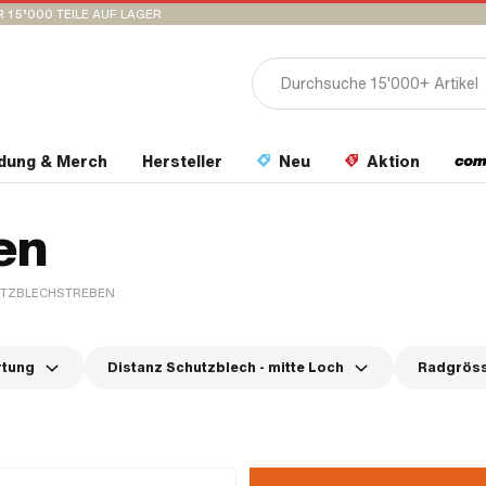
 15’000 TEILE AUF LAGER
idung & Merch
Hersteller
Neu
Aktion
en
TZBLECHSTREBEN
rtung
Distanz Schutzblech - mitte Loch
Radgröss