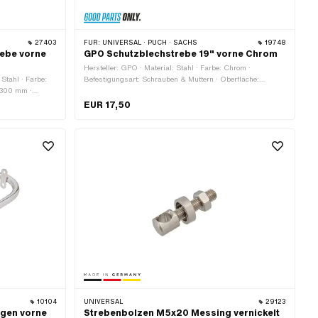
27403
FÜR:
UNIVERSAL · PUCH · SACHS
19748
rebe vorne
GPO Schutzblechstrebe 19" vorne Chrom
Hersteller: GPO · Material: Stahl · Farbe: Chrom ·
 Stahl · Farbe:
Befestigungsart: Schrauben & Muttern · Oberfläche:
: 300 mm ·
verchromt · Radgrösse: 19 " · Gesamtlänge: 325 mm ·
erfläche:
Anzahl Befestigungspunkte: 4 Stk.
EUR 17,50
 · Gesamtlänge:
k.
10104
UNIVERSAL
29123
ogen vorne
Strebenbolzen M5x20 Messing vernickelt