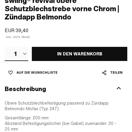
swiing® revival obere
Schutzblechstrebe vorne Chrom |
Zündapp Belmondo
EUR 39,40
Inkl. 20% MwSt.
1
IN DEN WARENKORB
AUF DIE WUNSCHLISTE
TEILEN
Beschreibung
Obere Schutzblechbefestigung passend zu Zündapp
Belmondo Mofas (Typ 247).
Gesamtlänge: 200 mm
Abstand Befestigungslöcher (bei Gabel) zueinander: 20 -
25 mm