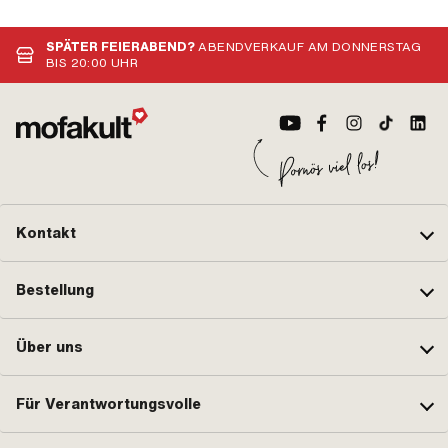
12 mm · Ø aussen: 40 mm · Ø
mm 
innen: 17 mm
Stk
OEM
SPÄTER FEIERABEND?
ABENDVERKAUF AM DONNERSTAG
BIS 20:00 UHR
Kontakt
Bestellung
Über uns
Für Verantwortungsvolle