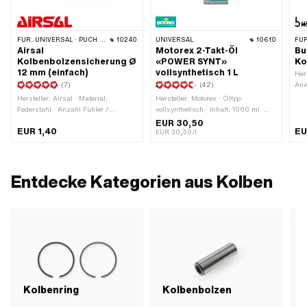
FÜR:
UNIVERSAL · PUCH · SACHS · PONY / CILO (BETA 521 & 512) · PIAGGIO · SOLEX · TOMOS · BYE BIKE · ALPA CHOPPER / TURBO · CILO · DKW · FANTIC · GARELLI · HONDA · HERCULES · ILO / JLO · KREIDLER · MALAGUTI · MBK / MOTOBÉCANE · MIELE · SUZUKI · MONARK · PEUGEOT · VICTORIA · YAMAHA
10240
UNIVERSAL
10610
FÜR
Airsal
Motorex 2-Takt-Öl
Bu
Kolbenbolzensicherung Ø
«POWER SYNT»
Ko
12 mm (einfach)
vollsynthetisch 1 L
Her
(7)
(42)
Anw
Mon
Hersteller: Airsal · Material:
Hersteller: Motorex · Öltyp:
Federstahl · Anzahl Fühler /
vollsynthetisch · Inhalt: 1000 ml ·
Laschen: 1 Stk. · Ø aussen: 12 mm
Farbe: rot
EUR 30,50
EUR 1,40
EU
EUR 30,50/l
Entdecke Kategorien aus Kolben
Kolbenring
Kolbenbolzen
K