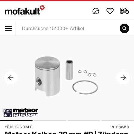
FÜR:
ZÜNDAPP
23883