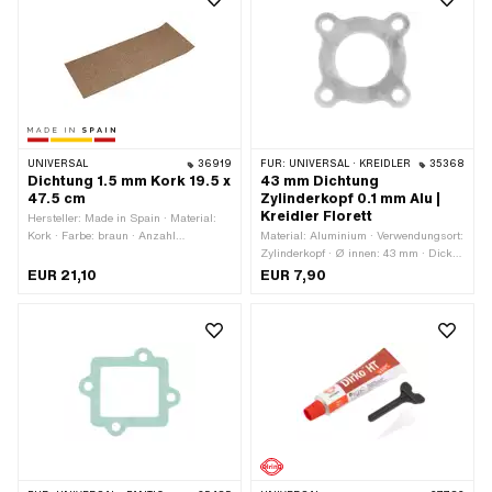
UNIVERSAL
36919
FÜR:
UNIVERSAL · KREIDLER
35368
Dichtung 1.5 mm Kork 19.5 x
43 mm Dichtung
47.5 cm
Zylinderkopf 0.1 mm Alu |
Kreidler Florett
Hersteller: Made in Spain · Material:
Kork · Farbe: braun · Anzahl
Material: Aluminium · Verwendungsort:
Bestandteile: 1 Stk. · Gesamtlänge:
Zylinderkopf · Ø innen: 43 mm · Dicke:
475 mm · Breite: 195 mm · Dicke: 1.5
0.1 mm · Nenndurchmesser: 43 mm ·
EUR 21,10
EUR 7,90
mm
Lochbild [mm]: 55 x 55