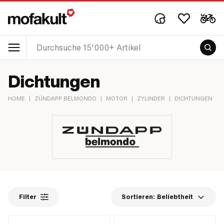
Dichtungen
HOME
|
ZÜNDAPP BELMONDO
|
MOTOR
|
ZYLINDER
|
DICHTUNGEN
Filter
Sortieren:
Beliebtheit