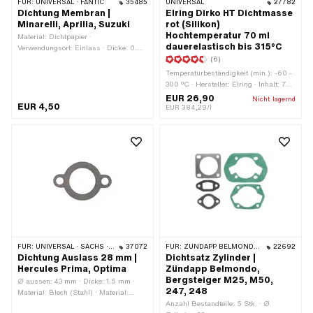
FÜR:
UNIVERSAL · FANTIC
35485
UNIVERSAL
27782
Dichtung Membran |
Elring Dirko HT Dichtmasse
Minarelli, Aprilia, Suzuki
rot (Silikon)
Hochtemperatur 70 ml
Material: Dichtpapier ·
dauerelastisch bis 315°C
Verwendungsort: Einlass · Dicke: 0.5
mm · Anwendungsbereich: Racing ·
(6)
Anwendungsbereich: Tuning · Ø
Temperaturbeständigkeit (min.): -60 -
Schraubenaufnahme: 6.3 mm
300 °C · Hersteller: Elring · Inhalt: 70
ml · Gefahrenhinweis: Verursacht
EUR 26,90
Nicht lagernd
EUR 4,50
schwere Augenreizung · Farbe: rot ·
EUR 384,29/l
Signalwort: Achtung ·
Gefahrenpiktogramm: GHS07 -
Vorsicht gefährlich ·
Anwendungsbereich: Chemie ·
Spaltmass (max.): 2 mm
FÜR:
UNIVERSAL · SACHS · HERCULES
37072
FÜR:
ZÜNDAPP BELMONDO · ZÜNDAPP
22692
Dichtung Auslass 28 mm |
Dichtsatz Zylinder |
Hercules Prima, Optima
Zündapp Belmondo,
Bergsteiger M25, M50,
Ø aussen: 43 mm · Dicke: 1.5 mm ·
247, 248
Material: Blech (Stahl) · Material:
Dichtkarton · Farbe: grau · Ø innen: 28
Anzahl Bestandteile: 5 Stk. · Ø