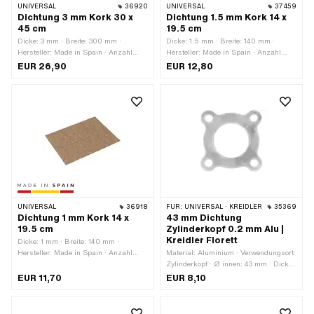
UNIVERSAL
36920
UNIVERSAL
37459
Dichtung 3 mm Kork 30 x
Dichtung 1.5 mm Kork 14 x
45 cm
19.5 cm
Dicke: 3 mm · Breite: 300 mm ·
Dicke: 1.5 mm · Breite: 140 mm ·
Hersteller: Made in Spain · Anzahl
Hersteller: Made in Spain · Anzahl
Bestandteile: 1 Stk. · Material: Kork ·
Bestandteile: 1 Stk. · Material: Kork ·
EUR 26,90
EUR 12,80
Farbe: braun · Gesamtlänge: 450 mm
Farbe: braun · Gesamtlänge: 195 mm
UNIVERSAL
36918
FÜR:
UNIVERSAL · KREIDLER
35369
Dichtung 1 mm Kork 14 x
43 mm Dichtung
19.5 cm
Zylinderkopf 0.2 mm Alu |
Kreidler Florett
Dicke: 1 mm · Breite: 140 mm ·
Hersteller: Made in Spain · Anzahl
Material: Aluminium · Verwendungsort:
Bestandteile: 1 Stk. · Material: Kork ·
Zylinderkopf · Ø innen: 43 mm · Dicke:
Farbe: braun · Gesamtlänge: 195 mm
0.2 mm · Nenndurchmesser: 43 mm ·
EUR 11,70
EUR 8,10
Lochbild [mm]: 55 x 55