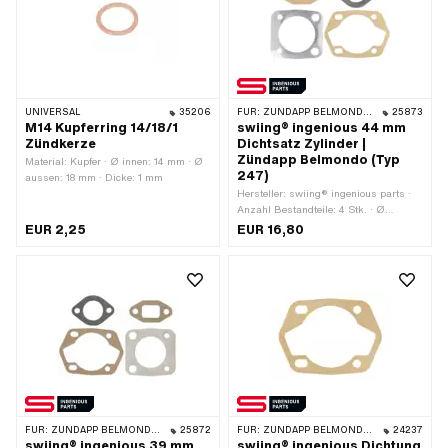
UNIVERSAL
35206
FÜR:
ZÜNDAPP BELMONDO · ZÜNDAPP
25873
M14 Kupferring 14/18/1
swiing® ingenious 44 mm
Zündkerze
Dichtsatz Zylinder |
Zündapp Belmondo (Typ
Material: Kupfer · Ø innen: 14 mm · Ø
247)
aussen: 18 mm · Dicke: 1 mm
Hersteller: swiing® ingenious parts ·
Anzahl Bestandteile: 4 Stk. · Ø
Zylinder: 44 mm ·
EUR 2,25
EUR 16,80
Anwendungsbereich: Tuning
FÜR:
ZÜNDAPP BELMONDO · ZÜNDAPP
25872
FÜR:
ZÜNDAPP BELMONDO · ZÜNDAPP
24237
swiing® ingenious 39 mm
swiing® ingenious Dichtung