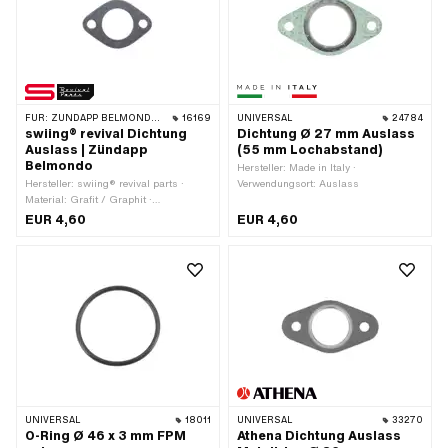
FÜR:
ZÜNDAPP BELMONDO · ZÜNDAPP
16169
UNIVERSAL
24784
swiing® revival Dichtung
Dichtung Ø 27 mm Auslass
Auslass | Zündapp
(55 mm Lochabstand)
Belmondo
Hersteller: Made in Italy ·
Hersteller: swiing® revival parts ·
Verwendungsort: Auslass
Material: Grafit / Graphit ·
Verwendungsort: Auslass · Ø innen:
EUR 4,60
EUR 4,60
25 mm · Ø aussen: 38.3 mm ·
Gesamtlänge: 53 mm · Dicke: 1.5 mm
· Anzahl Befestigungspunkte: 2 Stk. ·
Lochabstand: 40 mm · Ø
Befestigungsloch: 7.1 mm
UNIVERSAL
18011
UNIVERSAL
33270
O-Ring Ø 46 x 3 mm FPM
Athena Dichtung Auslass