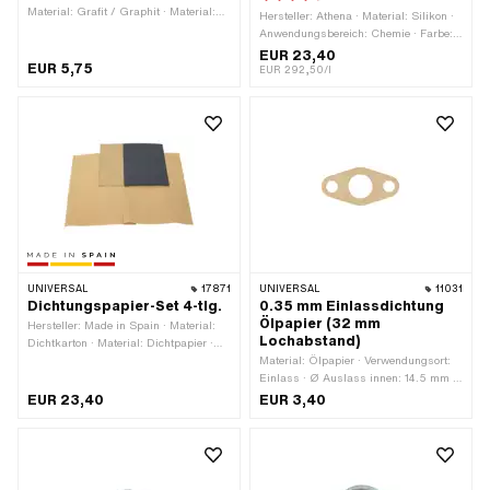
Material: Grafit / Graphit · Material:
Hersteller: Athena · Material: Silikon ·
Stahl · Ø innen: 26.5 mm ·
Anwendungsbereich: Chemie · Farbe:
Verwendungsort: Auslass · Ø
grau · Inhalt: 80 ml ·
EUR 23,40
Befestigungsloch: 6.5 mm · Anzahl
EUR 5,75
Temperaturbeständigkeit (min.): -40 -
EUR 292,50/l
Befestigungspunkte: 2 Stk. ·
300 °C
Lochabstand: 42 mm · Dicke: 2.6 mm
UNIVERSAL
17871
UNIVERSAL
11031
Dichtungspapier-Set 4-tlg.
0.35 mm Einlassdichtung
Ölpapier (32 mm
Hersteller: Made in Spain · Material:
Lochabstand)
Dichtkarton · Material: Dichtpapier ·
Verwendungsort: Universal · Dicke:
Material: Ölpapier · Verwendungsort:
0.25 mm · Dicke: 0.4 mm · Dicke: 0.5
Einlass · Ø Auslass innen: 14.5 mm ·
mm · Dicke: 1.2 mm
Lochabstand Einlass: 32 mm · Dicke:
EUR 23,40
EUR 3,40
0.35 mm