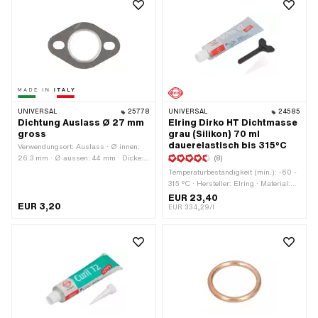
UNIVERSAL
25778
UNIVERSAL
24585
Dichtung Auslass Ø 27 mm
Elring Dirko HT Dichtmasse
gross
grau (Silikon) 70 ml
dauerelastisch bis 315°C
Verwendungsort: Auslass · Ø innen:
26.3 mm · Ø aussen: 44 mm · Dicke:
(8)
2 mm · Hersteller: Made in Italy ·
Temperaturbeständigkeit (min.): -60 -
Material: Blech (Stahl) · Material:
315 °C · Hersteller: Elring · Material:
Dichtkarton · Anzahl
Silikon · Inhalt: 70 ml · Farbe: grau ·
EUR 23,40
Befestigungspunkte: 2 Stk. ·
EUR 3,20
Gefahrenhinweis: Schädigt die Organe
EUR 334,29/l
Lochabstand: 42 - 56.8 mm · Ø
bei längerer oder wiederholter
Befestigungsloch: 6.9 mm
Exposition · Spaltmass (max.): 2 mm
· Anwendungsbereich: Chemie