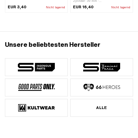
mm · Gesamtlänge: 64.8 mm · Ø
Zylinder: 39 mm ·
Befestigungsloch: 8.2 mm · Anzahl
Anwendungsbereich: Standard
EUR 3,40
EUR 16,40
Nicht lagernd
Nicht lagernd
Befestigungspunkte: 2 Stk. ·
Lochabstand: 50 mm
Unsere beliebtesten Hersteller
ALLE