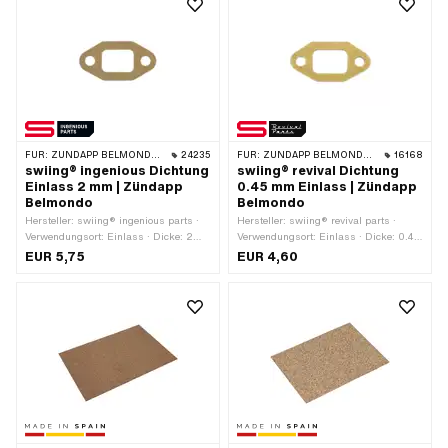
FÜR:
ZÜNDAPP BELMONDO · ZÜNDAPP
24235
FÜR:
ZÜNDAPP BELMONDO · ZÜNDAPP
16168
swiing® ingenious Dichtung
swiing® revival Dichtung
Einlass 2 mm | Zündapp
0.45 mm Einlass | Zündapp
Belmondo
Belmondo
Hersteller: swiing® ingenious parts ·
Hersteller: swiing® revival parts ·
Verwendungsort: Einlass · Dicke: 2
Verwendungsort: Einlass · Dicke: 0.45
mm · Lochabstand Einlass: 40 mm
mm · Lochabstand Einlass: 40 mm
EUR 5,75
EUR 4,60