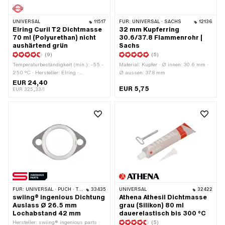
UNIVERSAL
11517
FÜR:
UNIVERSAL · SACHS
12136
Elring Curil T2 Dichtmasse
32 mm Kupferring
70 ml (Polyurethan) nicht
30.6/37.8 Flammenrohr |
aushärtend grün
Sachs
(9)
(5)
Temperaturbeständigkeit (min.): -55 -
Material: Kupfer · Ø innen: 30.6 mm ·
250 °C · Hersteller: Elring ·
Ø aussen: 37.8 mm
Anwendungsbereich: Chemie · Inhalt:
EUR 24,40
EUR 5,75
70 ml · Farbe: grün · Spaltmass
EUR 325,33/l
(max.): 0.2 mm
FÜR:
UNIVERSAL · PUCH · TOMOS
33435
UNIVERSAL
32422
swiing® ingenious Dichtung
Athena Athesil Dichtmasse
Auslass Ø 26.5 mm
grau (Silikon) 80 ml
Lochabstand 42 mm
dauerelastisch bis 300 °C
Hersteller: swiing® ingenious parts ·
(5)