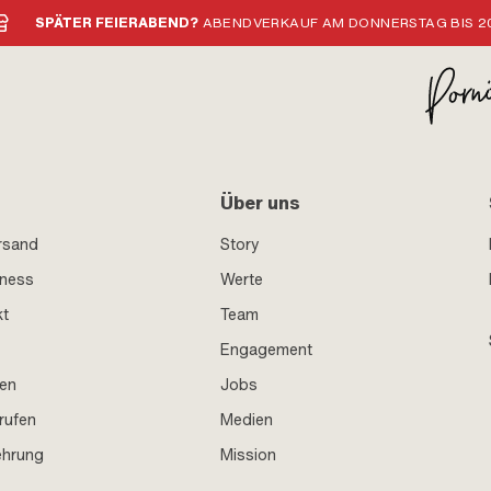
SPÄTER FEIERABEND?
ABENDVERKAUF AM DONNERSTAG BIS 20
Über uns
rsand
Story
iness
Werte
kt
Team
Engagement
en
Jobs
rufen
Medien
ehrung
Mission