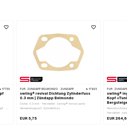
17755
FÜR:
ZÜNDAPP BELMONDO · ZÜNDAPP
17923
FÜR:
ZÜNDAP
pf
swiing® revival Dichtung Zylinderfuss
swiing® in
0.3 mm | Zündapp Belmondo
Kopf «Tun
Bergsteig
·
Dicke: 0.3 mm · Hersteller: swiing® revival parts ·
pf · Ø
Verwendungsort: Zylinderfuss
Nenndurchmesse
Hersteller: swi
Aluminium · O
EUR 5,75
EUR 264,
ccm · Kurbelw
(Standardgewi