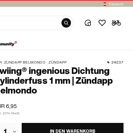
Deutsch
R:
ZÜNDAPP BELMONDO · ZÜNDAPP
24237
wiing® ingenious Dichtung
ylinderfuss 1 mm | Zündapp
elmondo
R 6,95
kl. 20% MwSt.
1
IN DEN WARENKORB