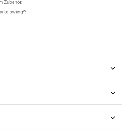
im Zubehör.
arke swiing®.