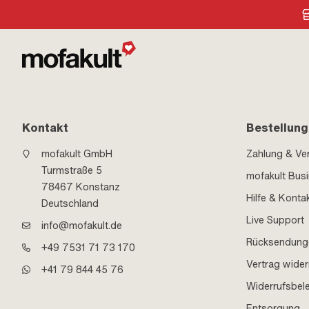
Kontakt
Bestellung
mofakult GmbH
Zahlung & Ve
Turmstraße 5
mofakult Bus
78467 Konstanz
Hilfe & Konta
Deutschland
Live Support
info@mofakult.de
Rücksendung
+49 7531 71 73 170
Vertrag wider
+41 79 844 45 76
Widerrufsbel
Entsorgung