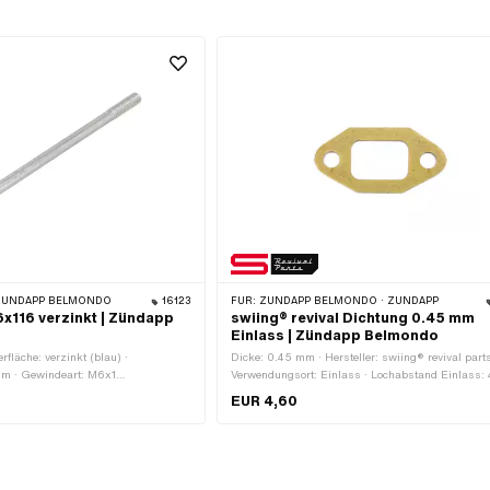
 ZÜNDAPP BELMONDO
16123
FÜR:
ZÜNDAPP BELMONDO · ZÜNDAPP
x116 verzinkt | Zündapp
swiing® revival Dichtung 0.45 mm
Einlass | Zündapp Belmondo
rfläche: verzinkt (blau) ·
Dicke: 0.45 mm · Hersteller: swiing® revival parts
m · Gewindeart: M6x1
Verwendungsort: Einlass · Lochabstand Einlass
· Nenndurchmesser (Gewinde): 6
EUR 4,60