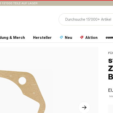
 15’000 TEILE AUF LAGER
idung & Merch
Hersteller
Neu
Aktion
FÜ
s
Z
B
EU
In