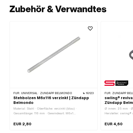
Zubehör & Verwandtes
FÜR:
UNIVERSAL · ZÜNDAPP BELMONDO
16123
FÜR:
ZÜNDAPP BEL
Stehbolzen M6x116 verzinkt | Zündapp
swiing® reviva
Belmondo
Zündapp Bel
Material: Stahl · Oberfläche: verzinkt (blau) ·
Ø innen: 25 mm · Ø
Gesamtlänge: 116 mm · Gewindeart: M6x1
Hersteller: swiing®
(Standardgewinde) · Nenndurchmesser (Gewinde): 6
Lochabstand: 40 mm
mm
Material: Grafit / G
EUR 2,80
EUR 4,60
Anzahl Befestigung