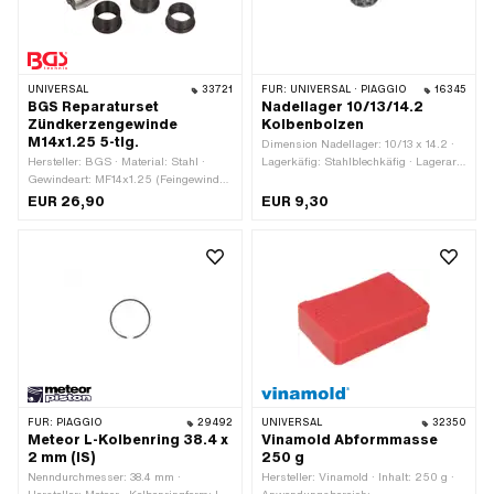
UNIVERSAL
33721
FÜR:
UNIVERSAL · PIAGGIO
16345
BGS Reparaturset
Nadellager 10/13/14.2
Zündkerzengewinde
Kolbenbolzen
M14x1.25 5-tlg.
Dimension Nadellager: 10/13 x 14.2 ·
Hersteller: BGS · Material: Stahl ·
Lagerkäfig: Stahlblechkäfig · Lagerart:
Gewindeart: MF14x1.25 (Feingewinde)
Nadellagerkranz · Ø aussen: 13 mm ·
· Oberfläche: geschwärzt ·
Breite: 14.2 mm · Ø innen: 10 mm
EUR 26,90
EUR 9,30
Gesamtlänge: 9.8 mm · Gesamtlänge:
11.3 mm · Gesamtlänge: 12.7 mm ·
Gesamtlänge: 19 mm · Anzahl
Bestandteile: 5 Stk.
FÜR:
PIAGGIO
29492
UNIVERSAL
32350
Meteor L-Kolbenring 38.4 x
Vinamold Abformmasse
2 mm (IS)
250 g
Nenndurchmesser: 38.4 mm ·
Hersteller: Vinamold · Inhalt: 250 g ·