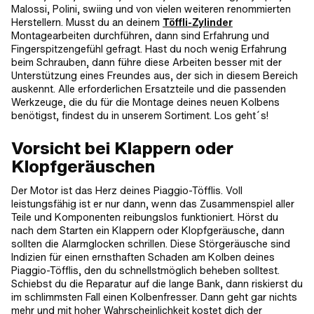
Malossi, Polini, swiing und von vielen weiteren renommierten
Herstellern. Musst du an deinem
Töffli-Zylinder
Montagearbeiten durchführen, dann sind Erfahrung und
Fingerspitzengefühl gefragt. Hast du noch wenig Erfahrung
beim Schrauben, dann führe diese Arbeiten besser mit der
Unterstützung eines Freundes aus, der sich in diesem Bereich
auskennt. Alle erforderlichen Ersatzteile und die passenden
Werkzeuge, die du für die Montage deines neuen Kolbens
benötigst, findest du in unserem Sortiment. Los geht´s!
Vorsicht bei Klappern oder
Klopfgeräuschen
Der Motor ist das Herz deines Piaggio-Töfflis. Voll
leistungsfähig ist er nur dann, wenn das Zusammenspiel aller
Teile und Komponenten reibungslos funktioniert. Hörst du
nach dem Starten ein Klappern oder Klopfgeräusche, dann
sollten die Alarmglocken schrillen. Diese Störgeräusche sind
Indizien für einen ernsthaften Schaden am Kolben deines
Piaggio-Töfflis, den du schnellstmöglich beheben solltest.
Schiebst du die Reparatur auf die lange Bank, dann riskierst du
im schlimmsten Fall einen Kolbenfresser. Dann geht gar nichts
mehr und mit hoher Wahrscheinlichkeit kostet dich der