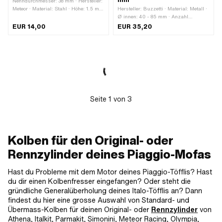
Nenndurchmesser: 38 mm · Hersteller:
Meteor · Material: Stahl · Höhe: 1.5 mm
Hersteller: Buzzetti · Material: Metall ·
· Oberfläche: hartverchromt ·
Ø innen: 40 - 85 mm · Anzahl
Kolbenringform: Rechteck-Ring ·
Bestandteile: 7 Stk. ·
EUR 14,00
EUR 35,20
Kolbenringstoss: Flankensicherung
Anwendungsbereich: (De-)
(FS) · Dicke Kolbenring: 1.6 mm
Montagewerkzeug
Seite
1
von
3
Kolben für den Original- oder
Rennzylinder deines Piaggio-Mofas
Hast du Probleme mit dem Motor deines Piaggio-Töfflis? Hast
du dir einen Kolbenfresser eingefangen? Oder steht die
gründliche Generalüberholung deines Italo-Töfflis an? Dann
findest du hier eine grosse Auswahl von Standard- und
Übermass-Kolben für deinen Original- oder
Rennzylinder
von
Athena, Italkit, Parmakit, Simonini, Meteor Racing, Olympia,