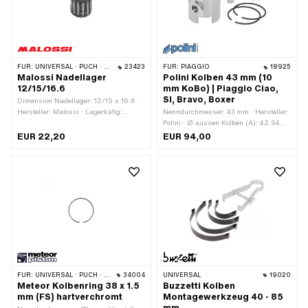
FÜR:
UNIVERSAL · PUCH · SACHS · PONY / CILO (BETA 521 & 512) · TOMOS
23423
FÜR:
PIAGGIO
18925
Malossi Nadellager
Polini Kolben 43 mm (10
12/15/16.6
mm KoBo) | Piaggio Ciao,
SI, Bravo, Boxer
Dimension Nadellager: 12/15 x 16.6 ·
Hersteller: Malossi · Lagerkäfig:
Nenndurchmesser: 43 mm · Hersteller:
Stahlblechkäfig · Lagerart:
Polini · Ø aussen Kolben (A): 42.94
Nadellagerkranz · Ø aussen: 15 mm ·
mm · Kompressionshöhe (C): 26.4
EUR 22,20
EUR 94,00
Breite: 16.6 mm · Ø innen: 12 mm
mm · Wölbung (D): 2.55 mm ·
Gesamthöhe Kolben (E): 50.5 mm ·
Anzahl Kolbenringe (F): 2 Stk. ·
Kolbenringform: Rechteck-Ring ·
Kolbenringstoss: Flankensicherung
(FS) · Höhe Kolbenring: 1.5 mm · Ø
Kolbenbolzen (B): 10 mm · Gewicht
Kolben-Kit: 83 g
FÜR:
UNIVERSAL · PUCH · SACHS
34004
UNIVERSAL
19020
Meteor Kolbenring 38 x 1.5
Buzzetti Kolben
mm (FS) hartverchromt
Montagewerkzeug 40 - 85
mm