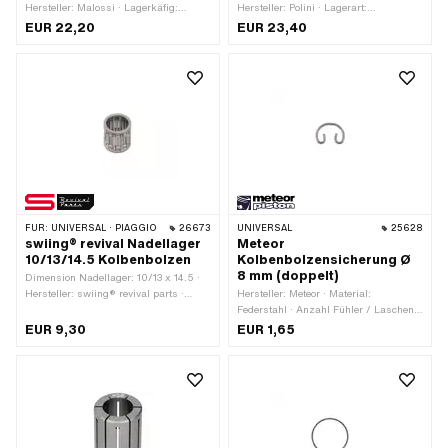
Hersteller: Malossi · Lagerkäfig:
Hersteller: Polini · Lagerart:
Stahlblechkäfig · Lagerart:
Nadellagerkranz · Breite: 15 mm · Ø
EUR 22,20
EUR 23,40
Nadellagerkranz · Breite: 15 mm · Ø
aussen: 15 mm · Ø innen: 12 mm
aussen: 15 mm · Ø innen: 12 mm
FÜR:
UNIVERSAL · PIAGGIO
26673
UNIVERSAL
25628
swiing® revival Nadellager
Meteor
10/13/14.5 Kolbenbolzen
Kolbenbolzensicherung Ø
8 mm (doppelt)
Dimension Nadellager: 10/13 x 14.5 ·
Hersteller: swiing® revival parts ·
Hersteller: Meteor · Material:
Lagerkäfig: Stahlblechkäfig · Lagerart:
Federstahl · Anzahl Fühler / Laschen:
Nadellagerkranz · Ø aussen: 13 mm ·
2 Stk. · Ø aussen: 8 mm
EUR 9,30
EUR 1,65
Breite: 14.5 mm · Ø innen: 10 mm