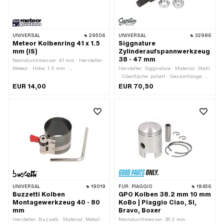
UNIVERSAL
29506
UNIVERSAL
32986
Meteor Kolbenring 41 x 1.5
Siggnature
mm (IS)
Zylinderaufspannwerkzeug
38 - 47 mm
Nenndurchmesser: 41 mm · Hersteller:
Meteor · Höhe: 1.5 mm ·
Hersteller: Siggnature · Material: Stahl
Kolbenringform: Rechteck-Ring ·
· Oberfläche: poliert · Gesamtlänge:
Kolbenringstoss: Innensicherung (IS) ·
154 mm · Gewindeart: MF16x1.5
EUR 14,00
EUR 70,50
Dicke Kolbenring: 1.7 mm
(Feingewinde) · Gewindelänge: 30 mm
UNIVERSAL
19019
FÜR:
PIAGGIO
18456
Buzzetti Kolben
GPO Kolben 38.2 mm 10 mm
Montagewerkzeug 40 - 80
KoBo | Piaggio Ciao, SI,
mm
Bravo, Boxer
Hersteller: Buzzetti · Material: Metall ·
Nenndurchmesser: 38.2 mm ·