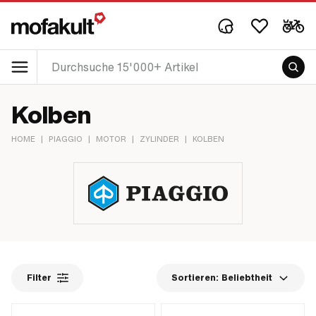
Kolben
HOME
|
PIAGGIO
|
MOTOR
|
ZYLINDER
|
KOLBEN
Filter
Sortieren:
Beliebtheit