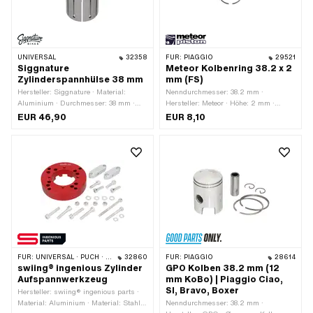
UNIVERSAL
32358
FÜR:
PIAGGIO
29521
Siggnature
Meteor Kolbenring 38.2 x 2
Zylinderspannhülse 38 mm
mm (FS)
Hersteller: Siggnature · Material:
Nenndurchmesser: 38.2 mm ·
Aluminium · Durchmesser: 38 mm ·
Hersteller: Meteor · Höhe: 2 mm ·
Oberfläche: eloxiert · Gesamtlänge: 60
Kolbenringform: Rechteck-Ring ·
EUR 46,90
EUR 8,10
mm · Anwendungsbereich:
Kolbenringstoss: Flankensicherung
Spezialwerkzeug
(FS) · Dicke Kolbenring: 1.6 mm
FÜR:
UNIVERSAL · PUCH · SACHS
32860
FÜR:
PIAGGIO
28614
swiing® ingenious Zylinder
GPO Kolben 38.2 mm (12
Aufspannwerkzeug
mm KoBo) | Piaggio Ciao,
SI, Bravo, Boxer
Hersteller: swiing® ingenious parts ·
Material: Aluminium · Material: Stahl ·
Nenndurchmesser: 38.2 mm ·