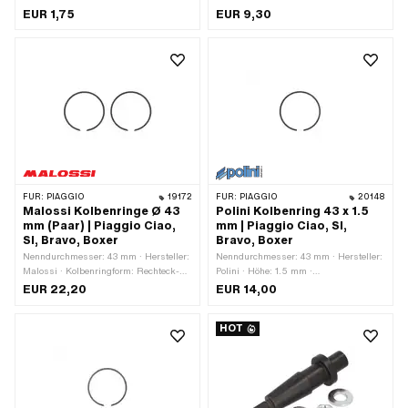
Flankensicherung (FS) · Dicke
EUR 1,75
EUR 9,30
Kolbenring: 1.6 mm · Höhe: 1.5 mm
FÜR:
PIAGGIO
19172
FÜR:
PIAGGIO
20148
Malossi Kolbenringe Ø 43
Polini Kolbenring 43 x 1.5
mm (Paar) | Piaggio Ciao,
mm | Piaggio Ciao, SI,
SI, Bravo, Boxer
Bravo, Boxer
Nenndurchmesser: 43 mm · Hersteller:
Nenndurchmesser: 43 mm · Hersteller:
Malossi · Kolbenringform: Rechteck-
Polini · Höhe: 1.5 mm ·
Ring · Kolbenringstoss:
Kolbenringstoss: Flankensicherung
EUR 22,20
EUR 14,00
Innensicherung (IS) · Dicke
(FS)
Kolbenring: 1.75 mm · Höhe: 1.5 mm
HOT