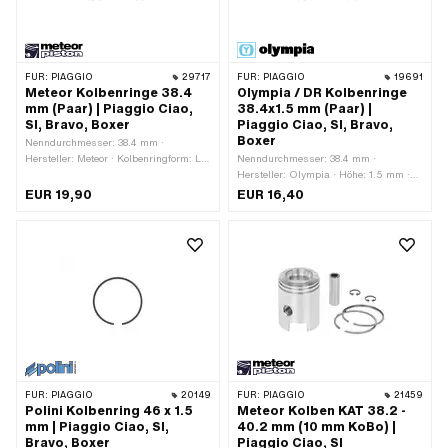
Hersteller: Meteor · Anzahl Kolbenringe
(F): 2 Stk. · Kolbenringform: Rechteck-
Ring · Kolbenringstoss:
Flankensicherung (FS) · Ø
FÜR:
PIAGGIO
29717
FÜR:
PIAGGIO
19691
Kolbenbolzen (B): 12 mm
Meteor Kolbenringe 38.4
Olympia / DR Kolbenringe
mm (Paar) | Piaggio Ciao,
38.4x1.5 mm (Paar) |
SI, Bravo, Boxer
Piaggio Ciao, SI, Bravo,
Boxer
Nenndurchmesser: 38.4 mm ·
Hersteller: Meteor · Kolbenringform: L-
Nenndurchmesser: 38.4 mm ·
Ring · Kolbenringform: Rechteck-Ring
Hersteller: Olympia · Höhe: 1.5 mm ·
· Kolbenringstoss: Flankensicherung
Kolbenringstoss: Flankensicherung
EUR 19,90
EUR 16,40
(FS) · Kolbenringstoss:
(FS) · Kolbenringstoss:
Innensicherung (IS) · Dicke
Innensicherung (IS)
Kolbenring: 1.6 mm · Dicke Kolbenring:
1.75 mm · Höhe: 1.5 mm · Höhe: 2 mm
FÜR:
PIAGGIO
20149
FÜR:
PIAGGIO
21459
Polini Kolbenring 46 x 1.5
Meteor Kolben KAT 38.2 -
mm | Piaggio Ciao, SI,
40.2 mm (10 mm KoBo) |
Bravo, Boxer
Piaggio Ciao, SI