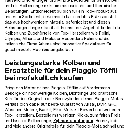
Tausend Umdrehungen pro Minute bedeuten für den Kolben
und die Kolbenringe extreme mechanische und thermische
Belastungen. Entscheidest du dich für ein Top-Produkt aus
unserem Sortiment, bekommst du ein echtes Präzisionsteil,
das aus hochwertigem Material gefertigt ist und diesen
Belastungen lange standhält. In unserem Angebot findest du
Kolben und Zubehörteile von Top-Herstellern wie Polini,
Olympia, Athena und Malossi. Besonders Polini und die
italienische Firma Athena sind innovative Spezialisten für
geschmiedete Hochleistungskolben.
Leistungsstarke Kolben und
Ersatzteile für dein Piaggio-Töffli
bei mofakult.ch kaufen
Bring den Motor deines Piaggio-Töfflis auf Vordermann.
Besorge dir hochwertige Kolben, Dichtringe und praktische
Kits für den Original- oder Rennzylinder deines Piaggio-Mofas.
Verlass dich dabei auf beste Qualität von Airsal, DMP, GPO,
Wössner, Meteor, Barikit, Elko, Metrakit Power1 und weiteren
Top-Herstellern. Bestelle mit wenigen Klicks, zum fairen Preis
und lass dir Kolbenringe,
Zylinderdichtungen
, Rennzylinder
und viele andere Originalteile für dein Piaggio-Mofa schnell und