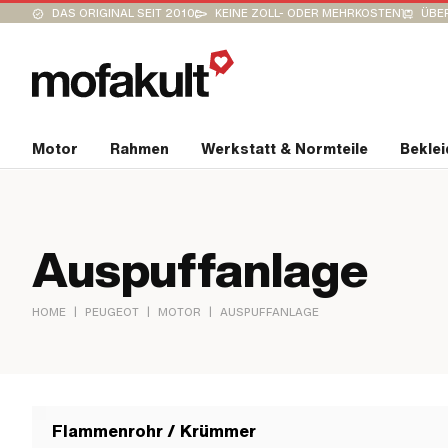
DAS ORIGINAL SEIT 2010
KEINE ZOLL- ODER MEHRKOSTEN
ÜBER
Motor
Rahmen
Werkstatt & Normteile
Bekle
Auspuffanlage
|
|
|
HOME
PEUGEOT
MOTOR
AUSPUFFANLAGE
Flammenrohr / Krümmer