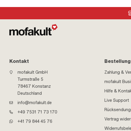
Kontakt
Bestellung
mofakult GmbH
Zahlung & Ve
Turmstraße 5
mofakult Bus
78467 Konstanz
Hilfe & Konta
Deutschland
Live Support
info@mofakult.de
Rücksendung
+49 7531 71 73 170
Vertrag wider
+41 79 844 45 76
Widerrufsbel