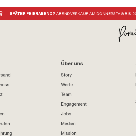
SPÄTER FEIERABEND?
ABENDVERKAUF AM DONNERSTAG BIS 20
Über uns
rsand
Story
iness
Werte
kt
Team
Engagement
en
Jobs
rufen
Medien
ehrung
Mission