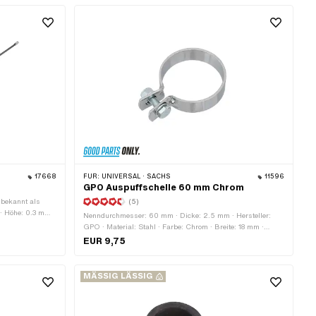
17668
FÜR:
UNIVERSAL · SACHS
11596
GPO Auspuffschelle 60 mm Chrom
 bekannt als
(5)
 · Höhe: 0.3 mm ·
Nenndurchmesser: 60 mm · Dicke: 2.5 mm · Hersteller:
m ·
GPO · Material: Stahl · Farbe: Chrom · Breite: 18 mm ·
Oberfläche: verchromt · Ø Befestigungsloch: 8.5 mm ·
EUR 9,75
Klemmdurchmesser: 57 - 60 mm · Anzahl
Befestigungspunkte: 1 Stk.
MÄSSIG LÄSSIG