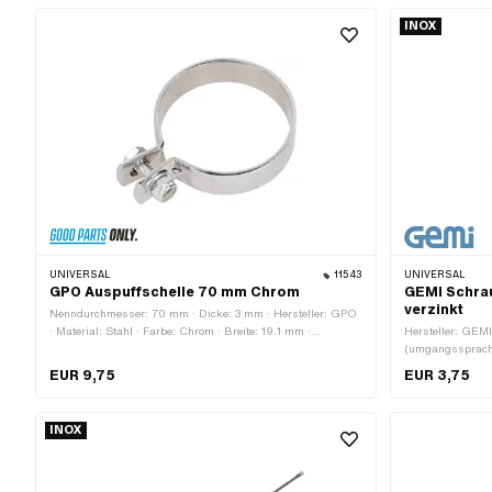
Gesamtlänge: 40 mm · Breite: 40 mm
INOX
UNIVERSAL
11543
UNIVERSAL
GPO Auspuffschelle 70 mm Chrom
GEMI Schrau
verzinkt
Nenndurchmesser: 70 mm · Dicke: 3 mm · Hersteller: GPO
· Material: Stahl · Farbe: Chrom · Breite: 19.1 mm ·
Hersteller: GEMI
Oberfläche: verchromt · Klemmdurchmesser: 0 - 69.75 mm
(umgangssprachli
· Ø Befestigungsloch: 9 mm · Anzahl Befestigungspunkte:
· Breite: 9 mm ·
EUR 9,75
EUR 3,75
1 Stk.
(blau) · Pony O
INOX