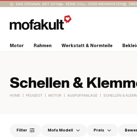
DAS ORIGINAL SEIT 2010
KEINE ZOLL- ODER MEHRKOSTEN
ÜBER
Motor
Rahmen
Werkstatt & Normteile
Bekle
Schellen & Klemm
|
|
|
|
HOME
PEUGEOT
MOTOR
AUSPUFFANLAGE
SCHELLEN & KLEM
Filter
Mofa Modell
Preis
Bewe