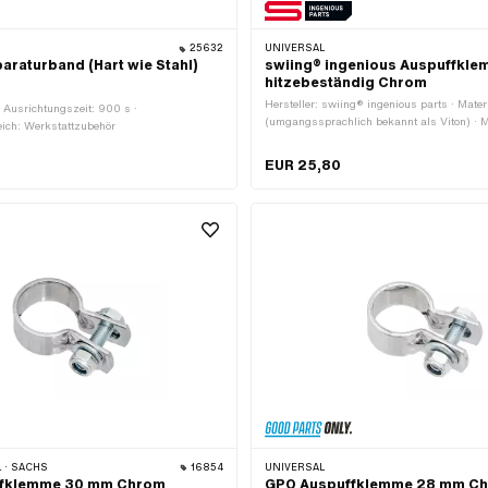
25632
UNIVERSAL
paraturband (Hart wie Stahl)
swiing® ingenious Auspuffkl
hitzebeständig Chrom
Hersteller: swiing® ingenious parts · Mate
 Ausrichtungszeit: 900 s ·
(umgangssprachlich bekannt als Viton) · Ma
ich: Werkstattzubehör
Farbe: Chrom · Breite: 40 mm · Ø innen: 2
Befestigungsart: Schrauben & Muttern · Ob
EUR 25,80
verchromt · Gesamtlänge: 40 mm
 · SACHS
16854
UNIVERSAL
ffklemme 30 mm Chrom
GPO Auspuffklemme 28 mm C