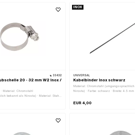
INOX
33432
UNIVERSAL
bschelle 20 - 32 mm W2 Inox /
Kabelbinder Inox schwarz
Material: Chromstahl (umgangssprachlich
 · Material: Chromstahl
Nirosta) · Farbe: schwarz · Breite: 4.5 mm
ch bekannt als Nirosta) · Material: Stahl
Oberfläche: lackiert · Gesamtlänge: 300 m
 Ø innen: 20 - 32 mm · Oberfläche: verzinkt
Anwendungsbereich: Werkstattzubehör
EUR 4,00
EM-Nr.: A3346