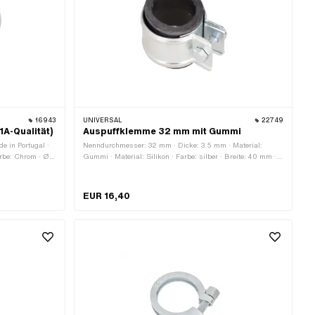
16943
UNIVERSAL
22749
A-Qualität)
Auspuffklemme 32 mm mit Gummi
e in Portugal ·
Nenndurchmesser: 32 mm · Dicke: 3.5 mm · Material:
arbe: Chrom · Ø
Gummi · Material: Silikon · Farbe: silber · Breite: 40 mm ·
·
Ø innen: 35 mm · Oberfläche: verzinkt (blau) · Ø
 20 mm · Anzahl
Befestigungsloch: 6.4 mm · Klemmdurchmesser: 32 - 35
mm · Anzahl Befestigungspunkte: 1 Stk.
EUR 16,40