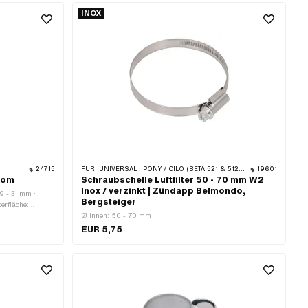
INOX
24715
FÜR:
UNIVERSAL · PONY / CILO (BETA 521 & 512) · ZÜNDAPP BELMONDO · ZÜNDAPP
19601
rom
Schraubschelle Luftfilter 50 - 70 mm W2
Inox / verzinkt | Zündapp Belmondo,
29 - 31 mm ·
Bergsteiger
erfläche:
Ø innen: 50 - 70 mm
EUR 5,75