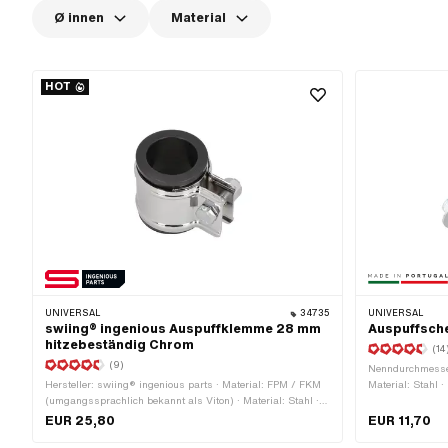
Ø innen
Material
HOT
UNIVERSAL
34735
UNIVERSAL
swiing® ingenious Auspuffklemme 28 mm
Auspuffsche
hitzebeständig Chrom
(14
(9)
Nenndurchmesser
Hersteller: swiing® ingenious parts · Material: FPM / FKM
Material: Stahl 
(umgangssprachlich bekannt als Viton) · Material: Stahl ·
Befestigungsloc
Oberfläche: verchromt · Ø innen: 25 - 28 mm · Farbe:
Klemmdurchmesse
EUR 25,80
EUR 11,70
Chrom · Befestigungsart: Schrauben & Muttern ·
Befestigungspunk