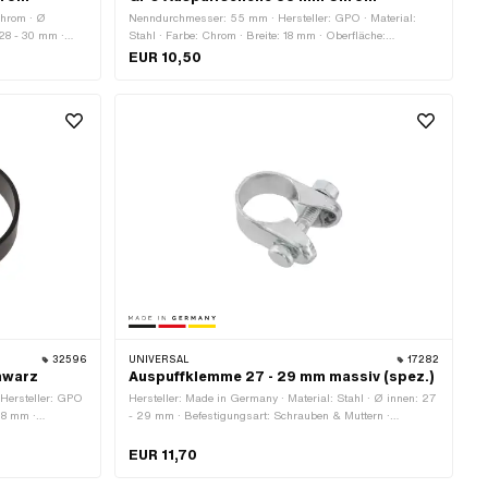
Chrom · Ø
Nenndurchmesser: 55 mm · Hersteller: GPO · Material:
28 - 30 mm ·
Stahl · Farbe: Chrom · Breite: 18 mm · Oberfläche:
erfläche:
verchromt · Ø Befestigungsloch: 8.2 mm · Anzahl
EUR 10,50
lstärke: 2.7 mm
Befestigungspunkte: 1 Stk.
32596
UNIVERSAL
17282
hwarz
Auspuffklemme 27 - 29 mm massiv (spez.)
Hersteller: GPO
Hersteller: Made in Germany · Material: Stahl · Ø innen: 27
 18 mm ·
- 29 mm · Befestigungsart: Schrauben & Muttern ·
 57.5 - 60.5 mm
Oberfläche: verzinkt (blau)
EUR 11,70