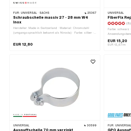
FÜR:
UNIVERSAL · SACHS
25367
UNIVERSAL
Schraubschelle massiv 27 - 28 mm W4
FiberFix Re
Inox
(5)
Hersteller: Made in Switzerland · Material: Chromstahl
Farbe: schwarz ·
(umgangssprachlich bekannt als Nirosta) · Farbe: silber ·
Anwendungsbere
Ø innen: 27 - 28 mm · Befestigungsart: Schrauben ·
EUR 15,20
Oberfläche: roh · Gesamtlänge: 16 mm · Materialstärke: 0.8
EUR 12,80
EUR 12,67/m
mm
UNIVERSAL
30599
FÜR:
UNIVERSAL
Auspuffschelle 70 mm verzinkt
GPO Auspu