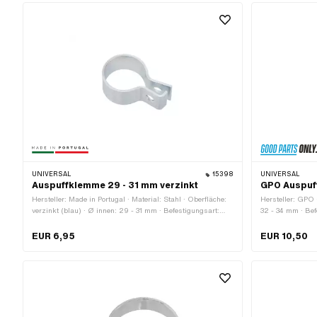
UNIVERSAL
15398
UNIVERSAL
Auspuffklemme 29 - 31 mm verzinkt
GPO Auspu
Hersteller: Made in Portugal · Material: Stahl · Oberfläche:
Hersteller: GPO 
verzinkt (blau) · Ø innen: 29 - 31 mm · Befestigungsart:
32 - 34 mm · Bef
Schrauben & Muttern
Oberfläche: verc
EUR 6,95
EUR 10,50