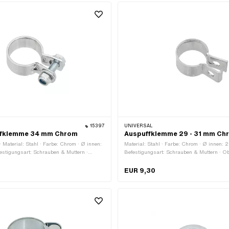
15397
UNIVERSAL
ffklemme 34 mm Chrom
Auspuffklemme 29 - 31 mm Ch
· Material: Stahl · Farbe: Chrom · Ø innen:
Material: Stahl · Farbe: Chrom · Ø innen: 
estigungsart: Schrauben & Muttern ·
Befestigungsart: Schrauben & Muttern · Ob
hromt
verchromt
EUR 9,30