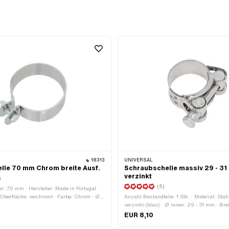
18313
UNIVERSAL
lle 70 mm Chrom breite Ausf.
Schraubschelle massiv 29 - 3
verzinkt
)
(5)
: 70 mm · Hersteller: Made in Portugal ·
· Oberfläche: verchromt · Farbe: Chrom · Ø
Anzahl Bestandteile: 1 Stk. · Material: Stah
h: 8.2 mm · Dicke: 2 mm ·
verzinkt (blau) · Ø innen: 29 - 31 mm · Br
r: 67 - 71 mm · Breite: 28 mm · Anzahl
EUR 8,10
te: 1 Stk.