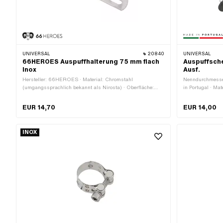
UNIVERSAL
20840
UNIVERSAL
66HEROES Auspuffhalterung 75 mm flach
Auspuffsche
Inox
Ausf.
Hersteller: 66HEROES · Material: Chromstahl
Nenndurchmesser
(umgangssprachlich bekannt als Nirosta) · Oberfläche:
in Portugal · Mat
elektropoliert · Ø Befestigungsloch: 8.3 mm · Ø
mm · Oberfläche:
Befestigungsloch: 20 mm · Dicke: 4 mm · Gesamtlänge:
Klemmdurchmess
EUR 14,70
EUR 14,00
106 mm · Lochabstand: 75 mm · Anzahl
Befestigungspunk
Befestigungspunkte: 2 Stk.
INOX