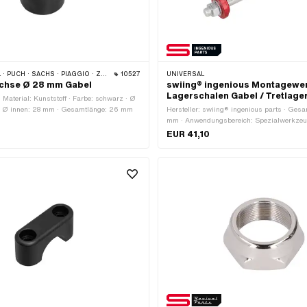
CH · SACHS · PIAGGIO · ZÜNDAPP BELMONDO
10527
UNIVERSAL
üchse Ø 28 mm Gabel
swiing® ingenious Montagewe
Lagerschalen Gabel / Tretlag
· Material: Kunststoff · Farbe: schwarz · Ø
· Ø innen: 28 mm · Gesamtlänge: 26 mm
Hersteller: swiing® ingenious parts · Ges
mm · Anwendungsbereich: Spezialwerkze
EUR 41,10