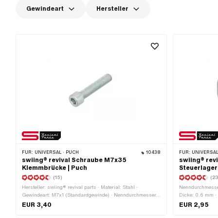
Gewindeart
Hersteller
FÜR:
UNIVERSAL · PUCH
10438
FÜR:
UNIVERSAL · PUCH · SACHS
swiing® revival Schraube M7x35
swiing® rev
Klemmbrücke | Puch
Steuerlager
(15)
(23
Hersteller: swiing® revival parts · Material: Stahl ·
Nenndurchmesse
Gewindeart: M7x1 (Standardgewinde) · Nenndurchmesser
Dicke: 0.6 mm · H
(Gewinde): 7 mm · Antrieb: Innensechskant ·
Federstahl · Höh
EUR 3,40
EUR 2,95
Schraubenkopf: Zylinderkopf · Oberfläche: verzinkt (blau) ·
Sachs OEM-Nr.: