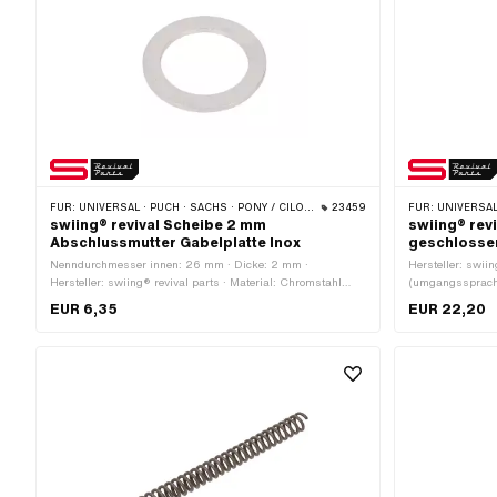
FÜR:
UNIVERSAL · PUCH · SACHS · PONY / CILO (BETA 521 & 512) · PIAGGIO · ZÜNDAPP BELMONDO · TOMOS
23459
FÜR:
UNIVERSAL · PUCH · SAC
swiing® revival Scheibe 2 mm
swiing® rev
Abschlussmutter Gabelplatte Inox
geschlossen
Nenndurchmesser innen: 26 mm · Dicke: 2 mm ·
Hersteller: swii
Hersteller: swiing® revival parts · Material: Chromstahl
(umgangssprachl
(umgangssprachlich bekannt als Nirosta) · Ø aussen: 37
MF26x1 (Feingew
EUR 6,35
EUR 22,20
mm · Nenndurchmesser (Gewinde): 26 mm · Ø innen: 26.3
· Nenndurchmess
mm
Aussensechskant