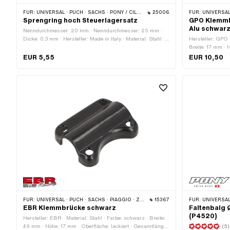
FÜR:
UNIVERSAL · PUCH · SACHS · PONY / CILO (BETA 521 & 512) · PIAGGIO · ZÜNDAPP BELMONDO · TOMOS
25006
FÜR:
UNIVERSAL · PUCH 
Sprengring hoch Steuerlagersatz
GPO Klemmb
Alu schwar
Nenndurchmesser: 20 mm · Nenndurchmesser: 25 mm ·
Dicke: 0.3 mm · Hersteller: Made in Italy · Material: Stahl ·
Hersteller: GPO 
Höhe: 13.6 mm · Oberfläche: verzinkt (blau)
Breite: 17 mm · 
Gesamtlänge: 47
EUR 5,55
EUR 10,50
Klemmdurchmess
2 Stk. · Lochab
FÜR:
UNIVERSAL · PUCH · SACHS · PIAGGIO · ZÜNDAPP BELMONDO
15367
FÜR:
UNIVERSAL 
EBR Klemmbrücke schwarz
Faltenbalg 
(P4520)
Hersteller: EBR · Material: Stahl · Farbe: schwarz · Breite:
49 mm · Höhe: 17 mm · Oberfläche: lackiert · Gesamtlänge:
(5)