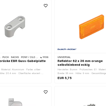
 mm · Anwendungsbereich: Standard
· SACHS · PONY / CILO (BETA 521 & 512) · PIAGGIO
11136
UNIVERSAL
rücke EBR Guss-Gabelplatte
Reflektor 62 x 36 mm orange
selbstklebend eckig
 Material: Aluminium · Farbe: silber ·
Hersteller: Bumm · Prüfzeichen: E1 · Materia
Höhe: 20.4 mm · Oberfläche: eloxiert ·
Breite: 36 mm · Höhe: 9 mm · Gesamtlän
 mm · Ø Befestigungsloch: 6.4 mm ·
EUR 5,75
er: 22 mm · Anzahl Befestigungspunkte:
stand: 30 mm