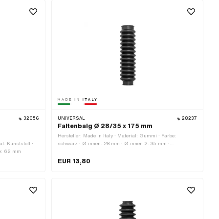
Stk. · Lochabstand: 32 mm · Lochabstand: 60 mm
32056
UNIVERSAL
28237
Faltenbalg Ø 28/35 x 175 mm
Hersteller: Made in Italy · Material: Gummi · Farbe:
l: Kunststoff ·
schwarz · Ø innen: 28 mm · Ø innen 2: 35 mm ·
ge: 62 mm
Gesamtlänge: 175 mm
EUR 13,80