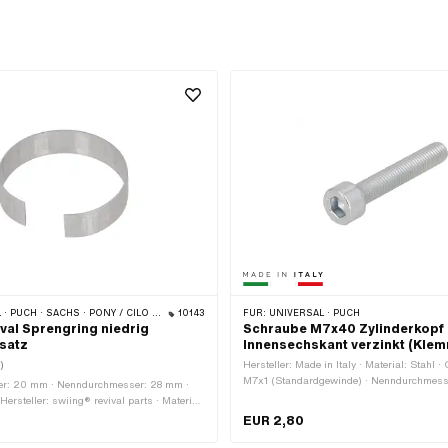
 · PONY / CILO (BETA 521 & 512) · PIAGGIO · ZÜNDAPP BELMONDO · TOMOS
10143
FÜR:
UNIVERSAL · PUCH
ival Sprengring niedrig
Schraube M7x40 Zylinderkopf
satz
Innensechskant verzinkt (Kle
)
Hersteller: Made in Italy · Material: Stahl ·
M7x1 (Standardgewinde) · Nenndurchmess
r: 20 mm · Nenndurchmesser: 28 mm ·
mm · Antrieb: Innensechskant · Schrauben
ersteller: swiing® revival parts · Material:
Zylinderkopf · Oberfläche: verzinkt (blau) ·
e: 7 mm · Puch OEM-Nr.: 349.1.30.015.1 ·
EUR 2,80
6 mm · Schaft: Nein · Gewindelänge: 40 m
 P0521
Festigkeitsklasse: 8.8