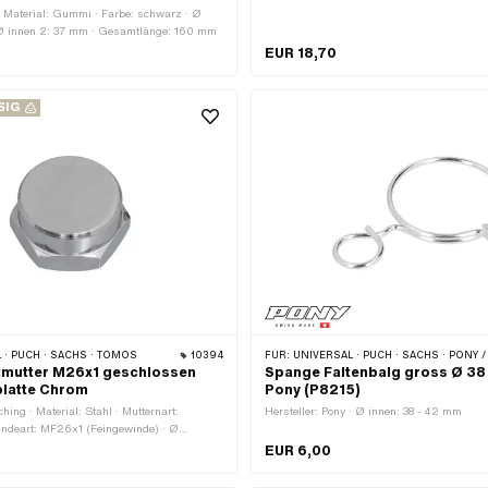
112 mm
 · Material: Gummi · Farbe: schwarz · Ø
Ø innen 2: 37 mm · Gesamtlänge: 160 mm
EUR 18,70
SIG
 · PUCH · SACHS · TOMOS
10394
FÜR:
UNIVERSAL · PUCH · SACHS · PONY / CILO (BETA 521 & 512) · PIAGGIO · ZÜNDA
tmutter M26x1 geschlossen
Spange Faltenbalg gross Ø 38 
platte Chrom
Pony (P8215)
hing · Material: Stahl · Mutternart:
Hersteller: Pony · Ø innen: 38 - 42 mm
indeart: MF26x1 (Feingewinde) · Ø
 · Höhe: 16.3 mm · Nenndurchmesser
EUR 6,00
m · Antrieb: Aussensechskant ·
hromt · Schlüsselweite: 30 mm ·