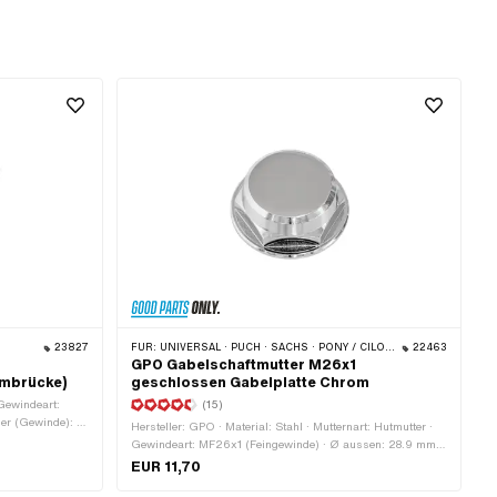
23827
FÜR:
UNIVERSAL · PUCH · SACHS · PONY / CILO (BETA 521 & 512) · ZÜNDAPP BELMONDO · TOMOS
22463
GPO Gabelschaftmutter M26x1
mmbrücke)
geschlossen Gabelplatte Chrom
 Gewindeart:
(15)
er (Gewinde): 7
Hersteller: GPO · Material: Stahl · Mutternart: Hutmutter ·
kopf:
Gewindeart: MF26x1 (Feingewinde) · Ø aussen: 28.9 mm ·
 Schlüsselweite:
Ø aussen: 36.4 mm · Höhe: 13.8 mm · Nenndurchmesser
EUR 11,70
m ·
(Gewinde): 26 mm · Antrieb: Aussensechskant ·