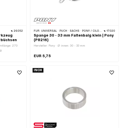
26052
FÜR:
UNIVERSAL · PUCH · SACHS · PONY / CILO (BETA 521 & 512)
17020
rkzeug
Spange 30 - 33 mm Faltenbalg klein | Pony
erbüchsen
(P8216)
amtlänge: 270
Hersteller: Pony · Ø innen: 30 - 33 mm
ug
EUR 5,75
INOX