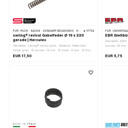
FÜR:
PUCH · SACHS · ZÜNDAPP BELMONDO · HERCULES
17752
FÜR:
UNIVERSAL · PU
swiing® revival Gabelfeder Ø 19 x 220
EBR Gleitb
gerade | Hercules
Hersteller: EBR 
Hersteller: swiing® revival parts · Material: Federstahl ·
aussen: 32 mm 
Farbe: grau · Ø aussen: 19 mm · Ø innen: 13 mm · Ø Draht:
3 mm · Oberfläche: roh · Gesamtlänge: 220 mm
EUR 17,50
EUR 5,75