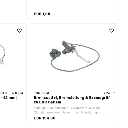
EUR 1,05
PP BELMONDO
12234
UNIVERSAL
24362
- 42 mm |
Bremssattel, Bremsleitung & Bremsgriff
zu EBR Gabeln
Material: Aluminiumguss · Gewindeart: M8x1.25
(Standardgewinde) · Farbe: grau · Befestigungsart:
Schrauben & Muttern · Oberfläche: lackiert · Länge
EUR 194,00
Bremshebel (Hebellänge): 162 mm · Leitungslänge: 900
mm · Ø Lenker: 22 mm · Anzahl Befestigungspunkte: 4