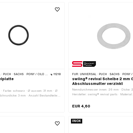
 · PONY / CILO (BETA 521 & 512) · PIAGGIO · ZÜNDAPP BELMONDO · TOMOS
11218
FÜR:
UNIVERSAL · PUCH · SACHS · PONY / CILO (BETA 521 & 512) · PIAGGIO · ZÜNDAPP BEL
lplatte
swiing® revival Scheibe 2 mm 
Abschlussmutter verzinkt
Nenndurchmesser innen: 26 mm · Dicke: 
 · Farbe: schwarz · Ø aussen: 31 mm · Ø
Hersteller: swiing® revival parts · Material:
chnurdicke: 3 mm · Anzahl Bestandteile: 1
aussen: 37 mm · Nenndurchmesser (Gewi
innen: 26.3 mm · Oberfläche: verzinkt (bla
EUR 4,60
INOX