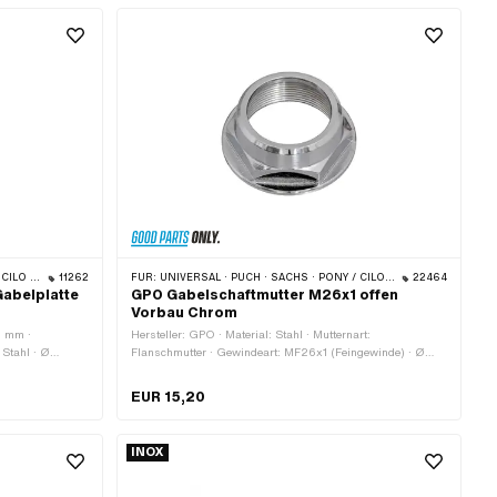
Oberfläche: verchromt · Schlüsselweite: 30 mm ·
Gewindetiefe: 12 mm · Anwendungsbereich: Standard
MONDO · TOMOS
11262
FÜR:
UNIVERSAL · PUCH · SACHS · PONY / CILO (BETA 521 & 512) · ZÜNDAPP BELMONDO · TOMOS
22464
Gabelplatte
GPO Gabelschaftmutter M26x1 offen
Vorbau Chrom
2 mm ·
Hersteller: GPO · Material: Stahl · Mutternart:
 Stahl · Ø
Flanschmutter · Gewindeart: MF26x1 (Feingewinde) · Ø
nde): 26 mm · Ø
aussen: 36.5 mm · Höhe: 14 mm · Ø innen: 22.1 mm ·
u)
Nenndurchmesser (Gewinde): 26 mm · Antrieb:
EUR 15,20
Aussensechskant · Oberfläche: verchromt · Schlüsselweite:
30 mm · Gewindetiefe: 11.5 mm
INOX