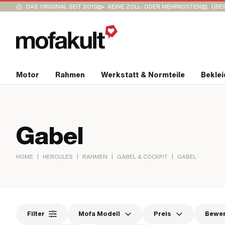
DAS ORIGINAL SEIT 2010
KEINE ZOLL- ODER MEHRKOSTEN
ÜBER
Motor
Rahmen
Werkstatt & Normteile
Bekle
Gabel
|
|
|
|
HOME
HERCULES
RAHMEN
GABEL & COCKPIT
GABEL
Filter
Mofa Modell
Preis
Bewe