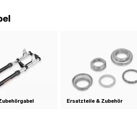
· Schraubenkopf: Sechskant ·
ewinde): 6 mm · Schlüsselweite: 10
: P8201
bel
 Zubehörgabel
Ersatzteile & Zubehör