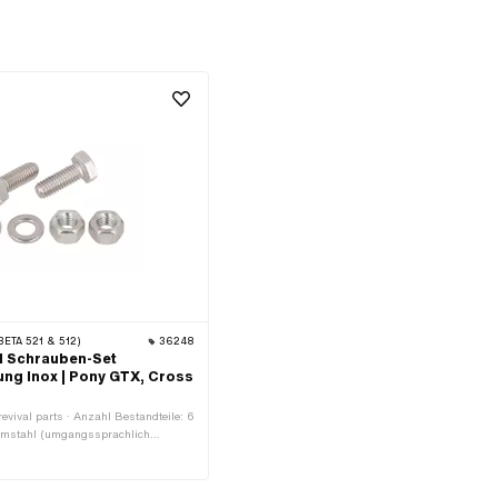
ETA 521 & 512)
36248
al Schrauben-Set
ng Inox | Pony GTX, Cross
revival parts · Anzahl Bestandteile: 6
romstahl (umgangssprachlich
 · Material: Stahl · Oberfläche:
: verzinkt (blau) · Antrieb:
Gewindeart: M6x1