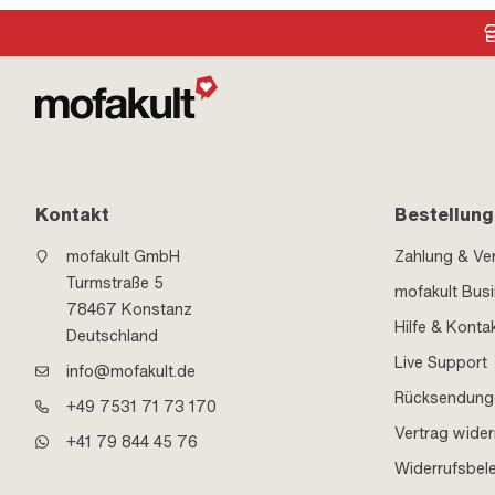
Kontakt
Bestellung
mofakult GmbH
Zahlung & Ve
Turmstraße 5
mofakult Bus
78467 Konstanz
Hilfe & Konta
Deutschland
Live Support
info@mofakult.de
Rücksendung
+49 7531 71 73 170
Vertrag wider
+41 79 844 45 76
Widerrufsbel