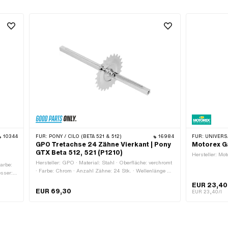
10344
FÜR:
PONY / CILO (BETA 521 & 512)
16984
FÜR:
UNIVERSAL · PUCH · SACHS · PONY 
GPO Tretachse 24 Zähne Vierkant | Pony
Motorex G
GTX Beta 512, 521 (P1210)
Hersteller: Mot
Hersteller: GPO · Material: Stahl · Oberfläche: verchromt
Farbe:
· Farbe: Chrom · Anzahl Zähne: 24 Stk. · Wellenlänge ab
sser:
Kranz: 122 mm · Wellenlänge ab Kranz: 178 mm · Ø
mm · Ø
EUR 23,40
Kettenrad aussen: 102.3 mm · Gesamtlänge: 306 mm
EUR 69,30
EUR 23,40/l