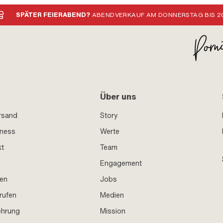
SPÄTER FEIERABEND?
ABENDVERKAUF AM DONNERSTAG BIS 20
Über uns
rsand
Story
iness
Werte
kt
Team
Engagement
en
Jobs
rufen
Medien
ehrung
Mission