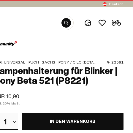
Deutsch
R:
UNIVERSAL · PUCH · SACHS · PONY / CILO (BETA 521 & 512) · PIAGGIO · ZÜNDAPP BELMONDO · TOMOS
23561
ampenhalterung für Blinker |
ony Beta 521 (P8221)
R 10,90
kl. 20% MwSt.
1
IN DEN WARENKORB