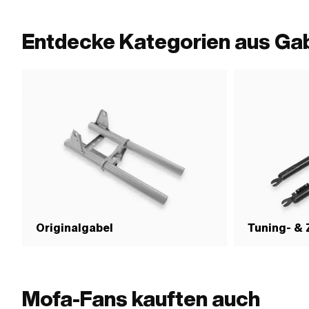
mm · Pony OEM-Nr.: P8201
(Standardgewinde) 
Nenndurchmesser (G
mm · Pony OEM-Nr.
Entdecke Kategorien aus Ga
Originalgabel
Tuning- &
Mofa-Fans kauften auch