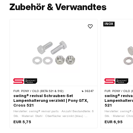
Zubehör & Verwandtes
INOX
FÜR:
PONY / CILO (BETA 521 & 512)
36247
FÜR:
PONY / CILO (B
swiing® revival Schrauben-Set
swiing® reviv
Lampenhalterung verzinkt | Pony GTX,
Lampenhalteru
Cross 521
521
Hersteller: swiing® revival parts · Anzahl Bestandteile: 6
Hersteller: swiing® 
Stk. · Material: Stahl · Oberfläche: verzinkt (blau) ·
Stk. · Material: Ch
Antrieb: Aussensechskant · Gewindeart: M6x1
bekannt als Nirosta)
EUR 5,75
EUR 6,95
(Standardgewinde) · Schraubenkopf: Sechskant ·
rostfrei · Oberfläche
Nenndurchmesser (Gewinde): 6 mm · Schlüsselweite: 10
Aussensechskant · 