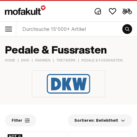
Pedale & Fussrasten
HOME
|
DKW
|
RAHMEN
|
TRETWERK
|
PEDALE & FUSSRASTEN
Filter
Sortieren:
Beliebtheit
HOT