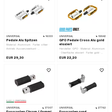
· Reflektoren: Nein
UNIVERSAL
16333
UNIVERSAL
19942
Pedale Alu Spitzen
GPO Pedale Cross Alu gold
eloxiert
Material: Aluminium · Farbe: silber ·
Antrieb: Aussenzweikant ·
Hersteller: GPO · Material: Aluminium
Gewindeart: FG14.3 (9/16" 20G) ·
· Oberfläche: eloxiert · Farbe: gold ·
Reflektoren: Ja
Antrieb: Aussensechskant · Antrieb:
EUR 29,30
EUR 22,20
Innensechskant · Gewindeart: FG14.3
(9/16" 20G) · Reflektoren: Ja
UNIVERSAL
37007
UNIVERSAL
27762
Fussrasten Chrom / Gummi
Fussrasten rund