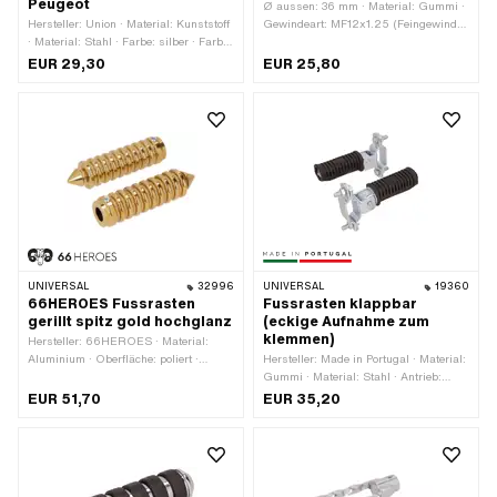
Peugeot
Ø aussen: 36 mm · Material: Gummi ·
Hersteller: Union · Material: Kunststoff
Gewindeart: MF12x1.25 (Feingewinde)
· Material: Stahl · Farbe: silber · Farbe:
· Material: Stahl · Farbe: schwarz ·
weiss · Antrieb: Aussenzweikant ·
Gesamtlänge: 100 mm · Reflektoren:
EUR 29,30
EUR 25,80
Gewindeart: MF14x1.25 (Feingewinde)
Nein
· Reflektoren: Nein
UNIVERSAL
32996
UNIVERSAL
19360
66HEROES Fussrasten
Fussrasten klappbar
gerillt spitz gold hochglanz
(eckige Aufnahme zum
klemmen)
Hersteller: 66HEROES · Material:
Aluminium · Oberfläche: poliert ·
Hersteller: Made in Portugal · Material:
Oberfläche: vergoldet · Farbe: gold ·
Gummi · Material: Stahl · Antrieb:
Gesamtlänge: 126 mm · Tiefe: 62 mm
Aussenzweikant · Farbe: schwarz ·
EUR 51,70
EUR 35,20
· Ø innen: 16 mm · Ø aussen: 34 mm ·
Gesamtlänge: 140 mm · Breite: 40 mm
Reflektoren: Nein
· Höhe: 90 mm · Reflektoren: Nein