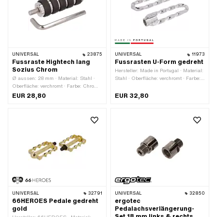
UNIVERSAL
23875
UNIVERSAL
11973
Fussraste Hightech lang
Fussrasten U-Form gedreht
Sozius Chrom
Hersteller: Made in Portugal · Material:
Ø aussen: 28 mm · Material: Stahl ·
Stahl · Oberfläche: verchromt · Farbe:
Oberfläche: verchromt · Farbe: Chrom ·
Chrom · Breite: 45 mm · Ø innen: 16.3
Gesamtlänge: 82 mm · Reflektoren:
mm · Ø aussen: 22 mm · Reflektoren:
EUR 28,80
EUR 32,80
Nein
Nein
UNIVERSAL
32791
UNIVERSAL
32850
66HEROES Pedale gedreht
ergotec
gold
Pedalachsverlängerung-
Set 18 mm links & rechts