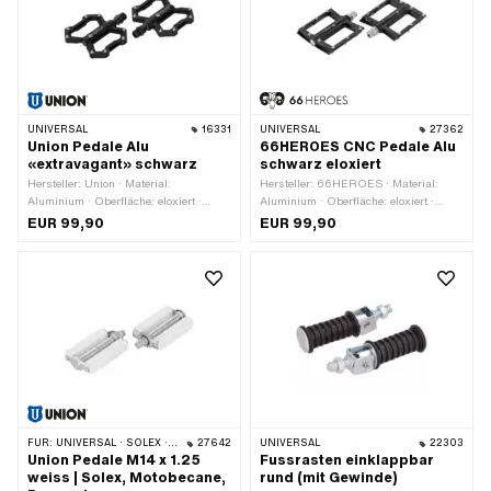
UNIVERSAL
16331
UNIVERSAL
27362
Union Pedale Alu
66HEROES CNC Pedale Alu
«extravagant» schwarz
schwarz eloxiert
Hersteller: Union · Material:
Hersteller: 66HEROES · Material:
Aluminium · Oberfläche: eloxiert ·
Aluminium · Oberfläche: eloxiert ·
Gewindeart: FG14.3 (9/16" 20G) ·
Farbe: schwarz · Reflektoren: Nein
EUR 99,90
EUR 99,90
Farbe: schwarz · Antrieb:
Aussensechskant · Antrieb:
Innensechskant · Reflektoren: Nein
FÜR:
UNIVERSAL · SOLEX · MBK / MOTOBÉCANE · PEUGEOT
27642
UNIVERSAL
22303
Union Pedale M14 x 1.25
Fussrasten einklappbar
weiss | Solex, Motobecane,
rund (mit Gewinde)