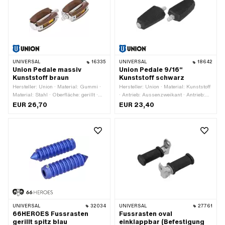
UNIVERSAL
16335
UNIVERSAL
18642
Union Pedale massiv
Union Pedale 9/16“
Kunststoff braun
Kunststoff schwarz
Hersteller: Union · Material: Gummi ·
Hersteller: Union · Material: Kunststoff
Material: Stahl · Oberfläche: gerillt ·
· Antrieb: Aussenzweikant · Antrieb:
Farbe: braun · Farbe: silber · Antrieb:
Innensechskant · Farbe: schwarz ·
EUR 26,70
EUR 23,40
Aussenzweikant · Gewindeart: FG14.3
Gewindeart: FG14.3 (9/16" 20G) ·
(9/16" 20G) · Reflektoren: Ja
Reflektoren: Nein
UNIVERSAL
32034
UNIVERSAL
27761
66HEROES Fussrasten
Fussrasten oval
gerillt spitz blau
einklappbar (Befestigung