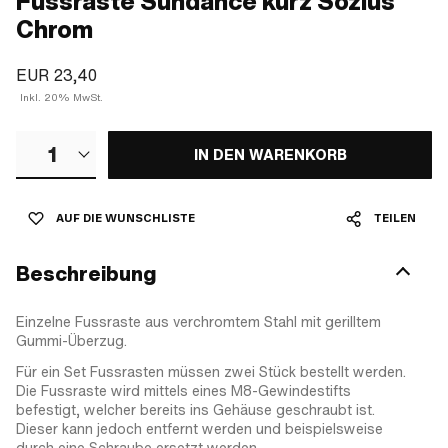
Fussraste Sundance kurz Sozius
Chrom
EUR 23,40
Inkl. 20% MwSt.
1
IN DEN WARENKORB
AUF DIE WUNSCHLISTE
TEILEN
Beschreibung
Einzelne Fussraste aus verchromtem Stahl mit gerilltem
Gummi-Überzug.
Für ein Set Fussrasten müssen zwei Stück bestellt werden.
Die Fussraste wird mittels eines M8-Gewindestifts
befestigt, welcher bereits ins Gehäuse geschraubt ist.
Dieser kann jedoch entfernt werden und beispielsweise
durch eine Schraube ersetzt werden.