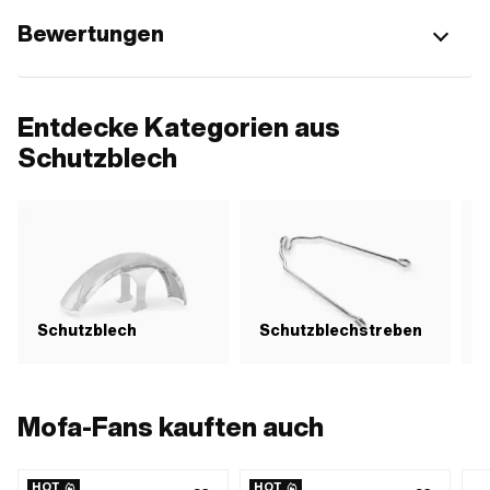
Bewertungen
Entdecke Kategorien aus
Schutzblech
Schutzblech
Schutzblechstreben
S
Mofa-Fans kauften auch
HOT
HOT