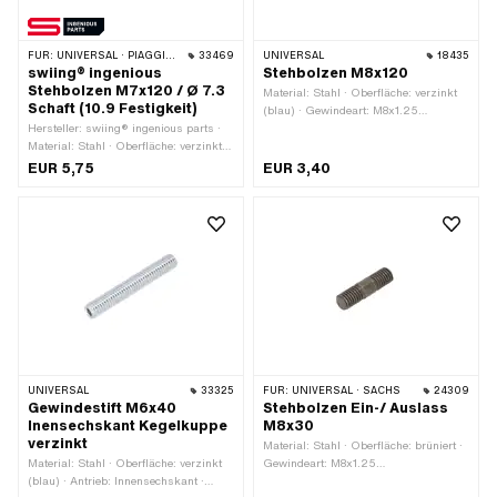
FÜR:
UNIVERSAL · PIAGGIO · TOMOS
33469
UNIVERSAL
18435
swiing® ingenious
Stehbolzen M8x120
Stehbolzen M7x120 / Ø 7.3
Material: Stahl · Oberfläche: verzinkt
Schaft (10.9 Festigkeit)
(blau) · Gewindeart: M8x1.25
Hersteller: swiing® ingenious parts ·
(Standardgewinde) ·
Material: Stahl · Oberfläche: verzinkt
Nenndurchmesser (Gewinde): 8 mm ·
(blau) · Durchmesser: 7.3 mm ·
Gesamtlänge: 120 mm ·
EUR 5,75
EUR 3,40
Gesamtlänge: 120 mm · Gewindeart:
Gewindelänge: 20 mm
M7x1 (Standardgewinde) ·
Festigkeitsklasse: 10.9 ·
Gewindelänge: 20 mm ·
Gewindelänge: 30 mm
UNIVERSAL
33325
FÜR:
UNIVERSAL · SACHS
24309
Gewindestift M6x40
Stehbolzen Ein-/ Auslass
Inensechskant Kegelkuppe
M8x30
verzinkt
Material: Stahl · Oberfläche: brüniert ·
Material: Stahl · Oberfläche: verzinkt
Gewindeart: M8x1.25
(blau) · Antrieb: Innensechskant ·
(Standardgewinde) ·