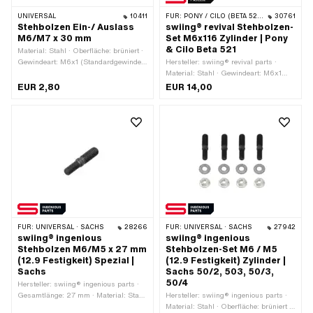
UNIVERSAL
10411
FÜR:
PONY / CILO (BETA 521 & 512)
30761
Stehbolzen Ein-/ Auslass
swiing® revival Stehbolzen-
M6/M7 x 30 mm
Set M6x116 Zylinder | Pony
& Cilo Beta 521
Material: Stahl · Oberfläche: brüniert ·
Gewindeart: M6x1 (Standardgewinde)
Hersteller: swiing® revival parts ·
· Gewindeart: M7x1
Material: Stahl · Gewindeart: M6x1
(Standardgewinde) ·
(Standardgewinde) · Oberfläche:
EUR 2,80
EUR 14,00
Nenndurchmesser (Gewinde): 6 mm ·
verzinkt (blau) · Gesamtlänge: 116 mm
Nenndurchmesser (Gewinde): 7 mm ·
· Gewindelänge: 14 mm ·
Gesamtlänge: 30 mm
Gewindelänge: 22 mm ·
Festigkeitsklasse: 8
FÜR:
UNIVERSAL · SACHS
28266
FÜR:
UNIVERSAL · SACHS
27942
swiing® ingenious
swiing® ingenious
Stehbolzen M6/M5 x 27 mm
Stehbolzen-Set M6 / M5
(12.9 Festigkeit) Spezial |
(12.9 Festigkeit) Zylinder |
Sachs
Sachs 50/2, 503, 50/3,
50/4
Hersteller: swiing® ingenious parts ·
Gesamtlänge: 27 mm · Material: Stahl
Hersteller: swiing® ingenious parts ·
· Oberfläche: brüniert · Durchmesser:
Material: Stahl · Oberfläche: brüniert ·