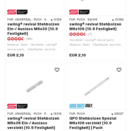
FÜR:
UNIVERSAL · PUCH · SACHS · PONY / CILO (BETA 521 & 512) · ZÜNDAPP BELMONDO · SOLEX · TOMOS
10126
FÜR:
PUCH · SACHS
10382
swiing® revival Stehbolzen
swiing® revival Stehbolzen
Ein-/ Auslass M6x30 (10.9
M6x106 (10.9 Festigkeit)
Festigkeit)
(7)
(66)
Hersteller: swiing® revival parts ·
Material: Stahl · Hersteller: swiing®
Material: Stahl · Oberfläche: verzinkt
revival parts · Oberfläche: verzinkt
(blau) · Nenndurchmesser (Gewinde):
(blau) · Durchmesser: 5.95 mm ·
6 mm · Gesamtlänge: 106 mm ·
EUR 2,10
EUR 2,10
Gewindeart: M6x1 (Standardgewinde)
Gewindeart: M6x1 (Standardgewinde)
· Gewindelänge: 12 mm ·
· Gewindelänge: 12 mm ·
Nenndurchmesser (Gewinde): 6 mm ·
Gewindelänge: 20 mm · Puch OEM-
Gesamtlänge: 30 mm ·
Nr.: 360.1.10.034.1
Festigkeitsklasse: 10.9
FÜR:
UNIVERSAL · PUCH · PONY / CILO (BETA 521 & 512) · ZÜNDAPP BELMONDO
16316
FÜR:
PUCH
28027
swiing® revival Stehbolzen
GPO Stehbolzen Spezial
M6x38 Ein-/ Auslass
M6x106 verzinkt (10.9
verzinkt (10.9 Festigkeit)
Festigkeit) | Puch