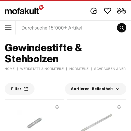
Gewindestifte &
Stehbolzen
HOME
|
WERKSTATT & NORMTEILE
|
NORMTEILE
|
SCHRAUBEN & VERB
Filter
Sortieren:
Beliebtheit