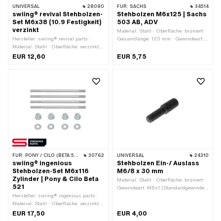
UNIVERSAL
28090
FÜR:
SACHS
34514
swiing® revival Stehbolzen-
Stehbolzen M6x125 | Sachs
Set M6x38 (10.9 Festigkeit)
503 AB, ADV
verzinkt
Material: Stahl · Oberfläche: brüniert ·
Hersteller: swiing® revival parts ·
Gesamtlänge: 125 mm · Gewindeart:
Material: Stahl · Oberfläche: verzinkt
M6x1 (Standardgewinde) ·
(blau) · Gewindeart: M6x1
Gewindelänge: 17 mm · Gewindelänge:
EUR 12,60
EUR 5,75
(Standardgewinde) ·
21 mm
Nenndurchmesser (Gewinde): 6 mm ·
Gesamtlänge: 38 mm · Gewindelänge:
12 mm · Gewindelänge: 20 mm ·
Schlüsselweite: 10 mm ·
Festigkeitsklasse: 8 ·
Festigkeitsklasse: 10.9 · Antrieb:
Aussensechskant
FÜR:
PONY / CILO (BETA 521 & 512)
30762
UNIVERSAL
24310
swiing® ingenious
Stehbolzen Ein-/ Auslass
Stehbolzen-Set M6x116
M6/8 x 30 mm
Zylinder | Pony & Cilo Beta
Material: Stahl · Oberfläche: brüniert ·
521
Gewindeart: M6x1 (Standardgewinde)
Hersteller: swiing® ingenious parts ·
· Gewindeart: MF8x1 (Feingewinde) ·
Material: Stahl · Oberfläche: verzinkt
Nenndurchmesser (Gewinde): 6 mm ·
(blau) · Gewindeart: M6x1
Nenndurchmesser (Gewinde): 8 mm ·
EUR 17,50
EUR 4,00
(Standardgewinde) · Gesamtlänge: 116
Gesamtlänge: 30 mm · Gewindelänge: