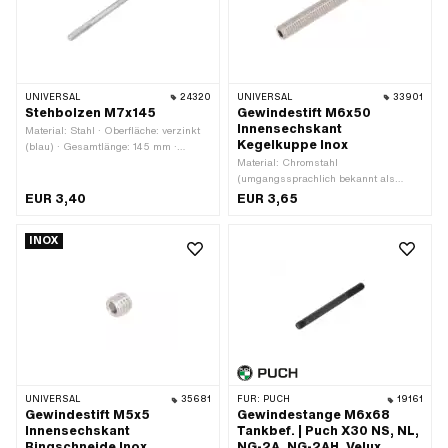
UNIVERSAL
24320
UNIVERSAL
33901
Stehbolzen M7x145
Gewindestift M6x50
Innensechskant
Material: Stahl · Oberfläche: verzinkt
Kegelkuppe Inox
(blau) · Gesamtlänge: 145 mm ·
Nenndurchmesser (Gewinde): 7 mm ·
Material: Chromstahl
Gewindeart: M7x1 (Standardgewinde)
(umgangssprachlich bekannt als
· Gewindelänge: 25 mm ·
Nirosta) · Antrieb: Innensechskant ·
EUR 3,40
EUR 3,65
Gewindelänge: 85 mm
Gesamtlänge: 50 mm · Gewindeart:
M6x1 (Standardgewinde) ·
INOX
Festigkeitsklasse: A2-70 ·
Gewindelänge: 50 mm
UNIVERSAL
35681
FÜR:
PUCH
19161
Gewindestift M5x5
Gewindestange M6x68
Innensechskant
Tankbef. | Puch X30 NS, NL,
Ringschneide Inox
NG-2A, NG-2AH, Velux