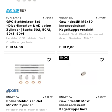
FÜR:
SACHS
35661
UNIVERSAL
34618
GPO Stehbolzen-Set
Gewindestift M5x30
«Divertimento» & «Diablo»
Innensechskant
Zylinder | Sachs 502, 50/2,
Kegelkuppe verzinkt
50/3, 50/4
Material: Stahl · Oberfläche: verzinkt
Hersteller: GPO · Material: Stahl ·
(blau) · Gewindeart: M5x0.8
Oberfläche: geschwärzt ·
(Standardgewinde) · Gesamtlänge: 30
Durchmesser: 5.3 mm · Gewindeart:
mm · Festigkeitsklasse: 45 H ·
EUR 14,00
EUR 2,00
M6x1 (Standardgewinde) ·
Antrieb: Innensechskant ·
Gesamtlänge: 62 mm ·
Gewindelänge: 30 mm
INOX
Nenndurchmesser (Gewinde): 6 mm ·
Gewindelänge: 7.8 mm ·
Gewindelänge: 11.8 mm ·
Schlüsselweite: 10 mm ·
Festigkeitsklasse: 10.9 · Antrieb:
Aussensechskant
UNIVERSAL
33202
UNIVERSAL
35957
Polini Stehbolzen-Set
Gewindestift M5x8
M6x116 Zylinder
Innensechskant
Kegelkuppe Inox
Hersteller: Polini · Material: Stahl ·