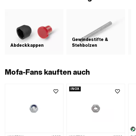
Gewindestifte &
H
Abdeckkappen
Stehbolzen
Mofa-Fans kauften auch
INOX