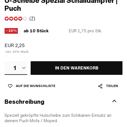
U-Scheibe Spezial Schalldämpfer |
Puch
(7)
ab 10 Stück
EUR 1,75
pro Stk.
− 22%
EUR 2,25
Inkl. 20% MwSt.
1
IN DEN WARENKORB
AUF DIE WUNSCHLISTE
TEILEN
Beschreibung
Speziell gekröpfte Hutscheibe zum Schikanen-Einsatz an
deinem Puch Mofa / Moped.