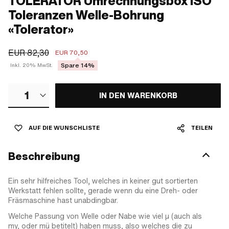
TOLERATOR Umrechnungsbox ISO
Toleranzen Welle-Bohrung
«Tolerator»
EUR 82,30
EUR 70,50
Spare 14%
Inkl. 20% MwSt.
1
IN DEN WARENKORB
AUF DIE WUNSCHLISTE
TEILEN
Beschreibung
Ein sehr hilfreiches Tool, welches in keiner gut sortierten
Werkstatt fehlen sollte, gerade wenn du eine Dreh- oder
Fräsmaschine hast unabdingbar.
Welche Passung von Welle oder Nabe wie viel µ (auch als
my, oder mü betitelt) haben muss, also welches die zu