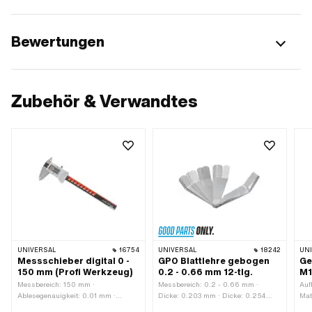
Bewertungen
Zubehör & Verwandtes
UNIVERSAL
16754
UNIVERSAL
18242
UN
Messschieber digital 0 -
GPO Blattlehre gebogen
Ge
150 mm (Profi Werkzeug)
0.2 - 0.66 mm 12-tlg.
M1
Messbereich: 150 mm ·
Messbereich: 0.2 - 0.66 mm ·
Auf
Ablesegenauigkeit: 0.01 mm ·
Dicke: 0.203 mm · Dicke: 0.254
Mat
Kalibrierung: A1 · Material: Metall ·
mm · Dicke: 0.305 mm · Dicke: 0.33
MF1