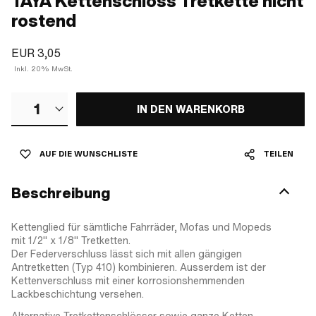
TAYA Kettenschloss Tretkette nicht
rostend
EUR 3,05
Inkl. 20% MwSt.
1
IN DEN WARENKORB
AUF DIE WUNSCHLISTE
TEILEN
Beschreibung
Kettenglied für sämtliche Fahrräder, Mofas und Mopeds
mit 1/2" x 1/8" Tretketten.
Der Federverschluss lässt sich mit allen gängigen
Antretketten (Typ 410) kombinieren. Ausserdem ist der
Kettenverschluss mit einer korrosionshemmenden
Lackbeschichtung versehen.
Alternative Tretkettenschlösser sowie ganze Ketten,