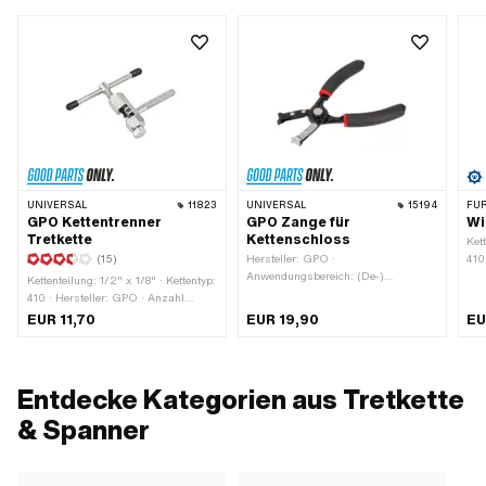
UNIVERSAL
11823
UNIVERSAL
15194
FÜR
GPO Kettentrenner
GPO Zange für
Wi
Tretkette
Kettenschloss
Ket
(15)
Hersteller: GPO ·
410
Anwendungsbereich: (De-)
Mat
Kettenteilung: 1/2" x 1/8" · Kettentyp:
Montagewerkzeug
geö
410 · Hersteller: GPO · Anzahl
Kett
Bestandteile: 3 Stk. · Material: Stahl
EUR 11,70
EUR 19,90
EU
Abr
· Oberfläche: verzinkt (blau) ·
Ket
Gesamtlänge: 70 mm · Breite: 22
mm · Höhe: 75 mm ·
Anwendungsbereich: (De-)
Entdecke Kategorien aus Tretkette
Montagewerkzeug
& Spanner