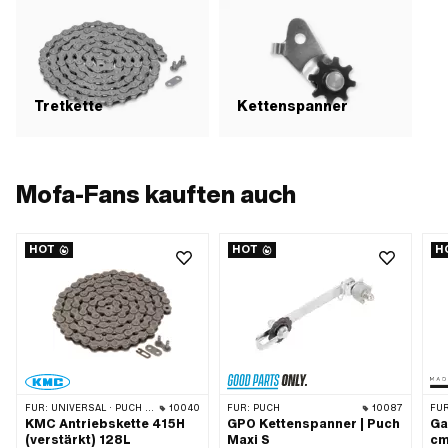
Tretkette
Kettenspanner
Mofa-Fans kauften auch
HOT
HOT
H
FÜR:
UNIVERSAL · PUCH · SACHS · PONY / CILO (BETA 521 & 512) · ZÜNDAPP BELMONDO · TOMOS · BYE BIKE · ALPA CHOPPER / TURBO · CILO
10040
FÜR:
PUCH
10087
FÜR
KMC Antriebskette 415H
GPO Kettenspanner | Puch
Ga
(verstärkt) 128L
Maxi S
cm