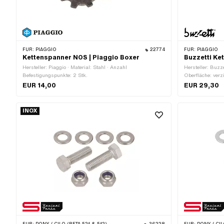
FÜR:
PIAGGIO
22774
FÜR:
PIAGGIO
Kettenspanner NOS | Piaggio Boxer
Buzzetti Ke
Hersteller: Piaggio · Material: Stahl · Anzahl
Hersteller: Buzze
Befestigungspunkte: 2 Stk.
Oberfläche: verz
M8x1.25 (Standa
EUR 14,00
EUR 29,30
1 Stk. · Alterna
INOX