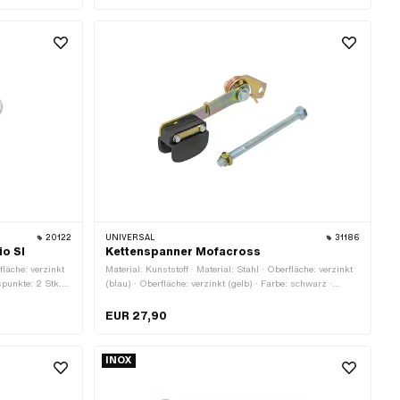
20122
UNIVERSAL
31186
io SI
Kettenspanner Mofacross
fläche: verzinkt
Material: Kunststoff · Material: Stahl · Oberfläche: verzinkt
spunkte: 2 Stk. ·
(blau) · Oberfläche: verzinkt (gelb) · Farbe: schwarz ·
Gesamtlänge: 59.5 mm · Gesamtlänge: 134 mm · Breite:
20.6 mm · Breite: 29 mm · Anzahl Befestigungspunkte: 1
EUR 27,90
Stk.
INOX