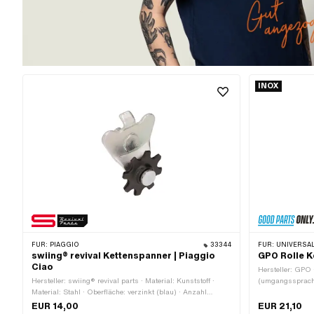
INOX
FÜR:
PIAGGIO
33344
FÜR:
UNIVERSAL · P
swiing® revival Kettenspanner | Piaggio
GPO Rolle K
Ciao
Hersteller: GPO 
Hersteller: swiing® revival parts · Material: Kunststoff ·
(umgangssprachli
Material: Stahl · Oberfläche: verzinkt (blau) · Anzahl
Kunststoff · Ø a
Zähne: 8 Stk. · Ø aussen Kettenrad: 36 mm · Gewindeart:
Kettenrolle (Ket
EUR 14,00
EUR 21,10