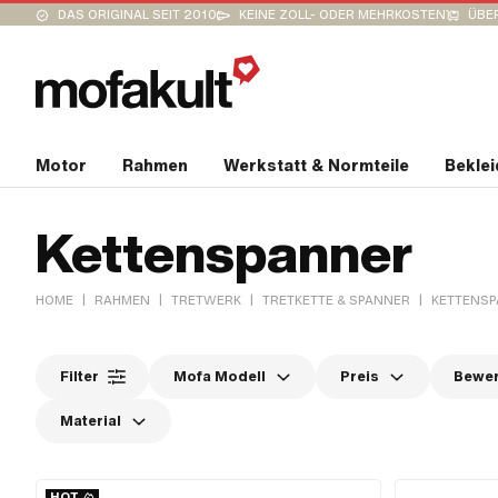
DAS ORIGINAL SEIT 2010
KEINE ZOLL- ODER MEHRKOSTEN
ÜBER
Motor
Rahmen
Werkstatt & Normteile
Bekle
Kettenspanner
|
|
|
|
HOME
RAHMEN
TRETWERK
TRETKETTE & SPANNER
KETTENS
Filter
Mofa Modell
Preis
Bewe
Material
HOT