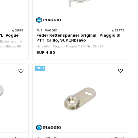
29981
FÜR:
PIAGGIO
22775
VL, Vogue
Feder Kettenspanner original | Piaggio SI
PTT, Grillo, SUPERbravo
fläche: verzinkt
Gesamtlänge: 68
Hersteller: Piaggio · Piaggio OEM-Nr.: 214489
unkte: 1 Stk.
EUR 4,60
NEU