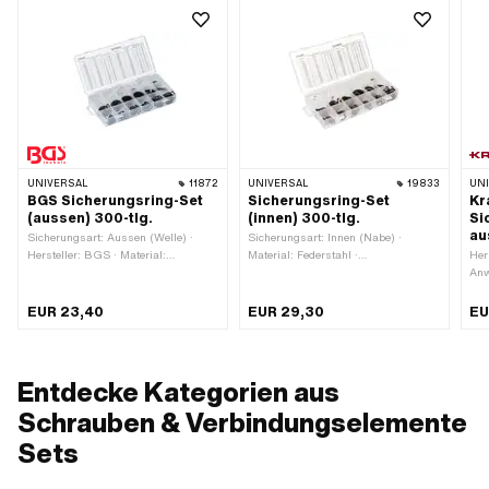
UNIVERSAL
11872
UNIVERSAL
19833
UN
BGS Sicherungsring-Set
Sicherungsring-Set
Kr
(aussen) 300-tlg.
(innen) 300-tlg.
Si
au
Sicherungsart: Aussen (Welle) ·
Sicherungsart: Innen (Nabe) ·
Hersteller: BGS · Material:
Material: Federstahl ·
Her
Federstahl · Verwendungsort:
Verwendungsort: Universal
Anw
Universal
Mon
EUR 23,40
EUR 29,30
EU
Entdecke Kategorien aus
Schrauben & Verbindungselemente
Sets