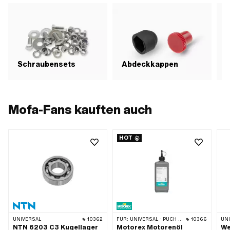
G
Schraubensets
Abdeckkappen
S
Mofa-Fans kauften auch
HOT
UNIVERSAL
10362
FÜR:
UNIVERSAL · PUCH · SACHS · TOMOS · BYE BIKE
10366
UN
NTN 6203 C3 Kugellager
Motorex Motorenöl
We