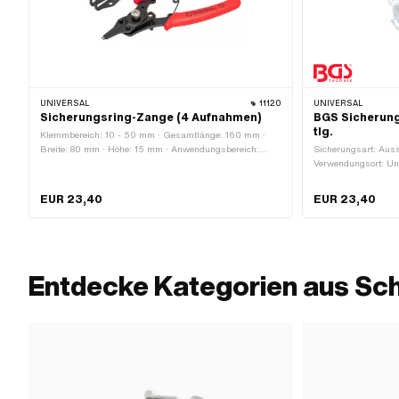
UNIVERSAL
11120
UNIVERSAL
Sicherungsring-Zange (4 Aufnahmen)
BGS Sicherung
tlg.
Klemmbereich: 10 - 50 mm · Gesamtlänge: 160 mm ·
Breite: 80 mm · Höhe: 15 mm · Anwendungsbereich:
Sicherungsart: Auss
(De-) Montagewerkzeug · Oberfläche: lackiert ·
Verwendungsort: Uni
Oberfläche: roh · Anzahl Bestandteile: 5 Stk.
EUR 23,40
EUR 23,40
Entdecke Kategorien aus Sc