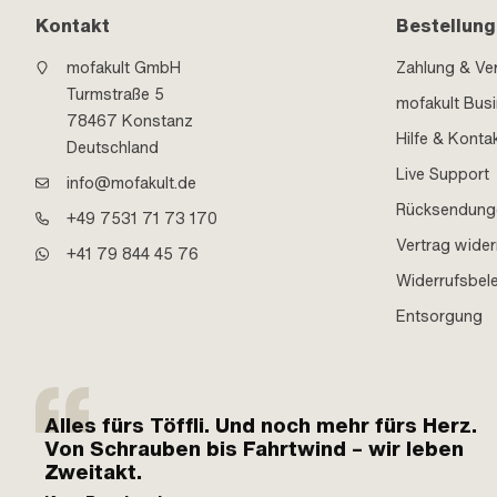
Kontakt
Bestellung
mofakult GmbH
Zahlung & Ve
Turmstraße 5
mofakult Bus
78467 Konstanz
Hilfe & Konta
Deutschland
Live Support
info@mofakult.de
Rücksendung
+49 7531 71 73 170
Vertrag wider
+41 79 844 45 76
Widerrufsbel
Entsorgung
Alles fürs Töffli. Und noch mehr fürs Herz.
Von Schrauben bis Fahrtwind – wir leben
Zweitakt.