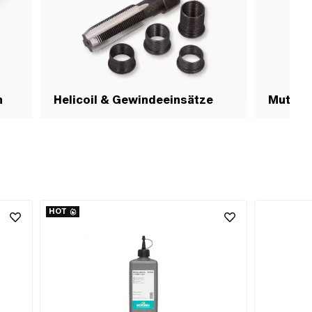
n
Helicoil & Gewindeeinsätze
Mutter
HOT