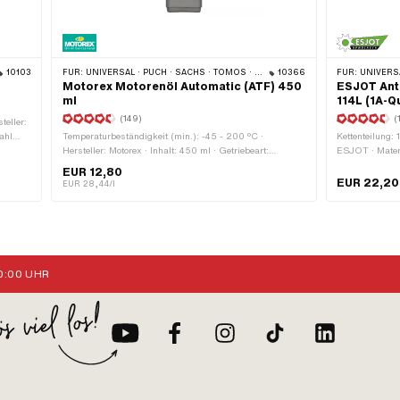
10103
FÜR:
UNIVERSAL · PUCH · SACHS · TOMOS · BYE BIKE
10366
FÜR:
UNIVERSAL · PUCH · SAC
Motorex Motorenöl Automatic (ATF) 450
ESJOT Antr
ml
114L (1A-Qu
(149)
(
teller:
ahl
Temperaturbeständigkeit (min.): -45 - 200 °C ·
Kettenteilung: 
 mm ·
Hersteller: Motorex · Inhalt: 450 ml · Getriebeart:
ESJOT · Materi
m
Automat · Anwendungsbereich: Getriebeschmierung mit
Kettenglieder: 
EUR 12,80
Kupplung · Pony OEM-Nr.: A2080 · Sachs OEM-Nr.:
Kettenschloss-
EUR 22,20
EUR 28,44/l
0263 014 002
geölt · Ø Bohr
:00 UHR