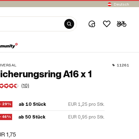
Deutsch
IVERSAL
11261
icherungsring A16 x 1
(10)
ab 10 Stück
EUR 1,25
pro Stk.
− 29%
ab 50 Stück
EUR 0,95
pro Stk.
− 46%
R 1,75