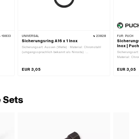
19833
UNIVERSAL
23828
FÜR:
PUCH
Sicherungsring A16 x 1 Inox
Sicherung
Inox | Puc
Sicherungsart: Aussen (Welle) · Material: Chromstahl
(umgangssprachlich bekannt als Nirosta) ·
Sicherungsart:
Verwendungsort: Universal · Nenndurchmesser: 16 mm
Material: Chr
Nirosta) · Ne
EUR 3,05
EUR 3,05
 Sets