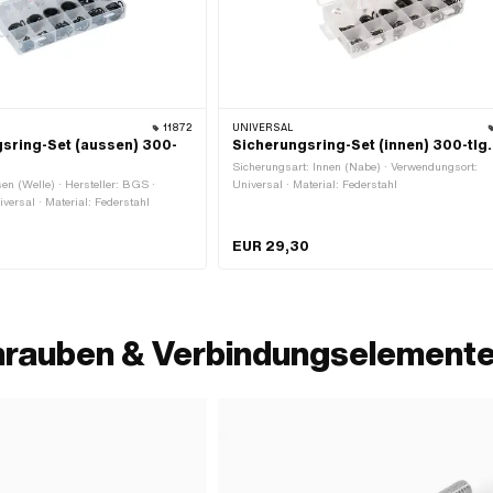
11872
UNIVERSAL
sring-Set (aussen) 300-
Sicherungsring-Set (innen) 300-tlg.
Sicherungsart: Innen (Nabe) · Verwendungsort:
en (Welle) · Hersteller: BGS ·
Universal · Material: Federstahl
versal · Material: Federstahl
EUR 29,30
hrauben & Verbindungselemente