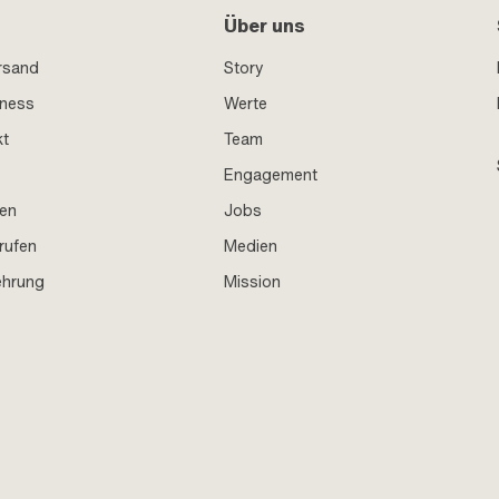
Über uns
rsand
Story
iness
Werte
kt
Team
Engagement
en
Jobs
rufen
Medien
ehrung
Mission