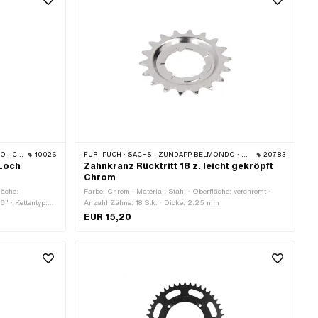
 CILO
10026
FÜR:
PUCH · SACHS · ZÜNDAPP BELMONDO · CILO
20783
Loch
Zahnkranz Rücktritt 18 z. leicht gekröpft
Chrom
läche:
Farbe: Chrom · Material: Stahl · Oberfläche: verchromt ·
6" · Kettentyp:
Anzahl Zähne: 18 Stk. · Dicke: 2.25 mm
is: 105.5 mm · Ø
EUR 15,20
 · Dicke: 4.1
igungspunkte: 4