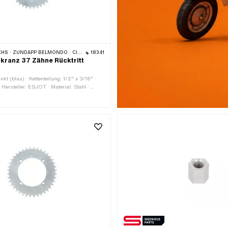
HS · ZÜNDAPP BELMONDO · CILO
18341
ranz 37 Zähne Rücktritt
nkt (blau) · Kettenteilung: 1/2" x 3/16" ·
 Hersteller: ESJOT · Material: Stahl ·
Anzahl Zähne: 37 Stk. · Ø Lochkreis: 105.5
ungsloch: 6.5 mm · Ø innen: 94 mm ·
Anzahl Befestigungspunkte: 4 Stk. ·
4 mm