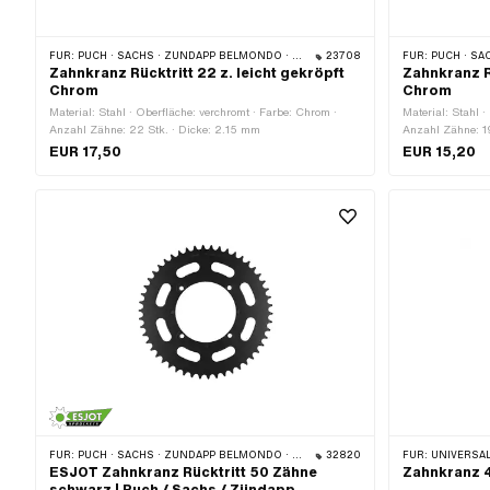
FÜR:
PUCH · SACHS · ZÜNDAPP BELMONDO · CILO
23708
FÜR:
PUCH · SAC
Zahnkranz Rücktritt 22 z. leicht gekröpft
Zahnkranz Rü
Chrom
Chrom
Material: Stahl · Oberfläche: verchromt · Farbe: Chrom ·
Material: Stahl 
Anzahl Zähne: 22 Stk. · Dicke: 2.15 mm
Anzahl Zähne: 1
EUR 17,50
EUR 15,20
FÜR:
PUCH · SACHS · ZÜNDAPP BELMONDO · CILO
32820
FÜR:
UNIVERSAL
ESJOT Zahnkranz Rücktritt 50 Zähne
Zahnkranz 4