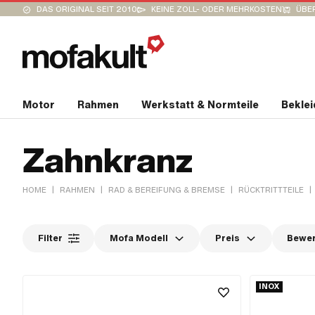
DAS ORIGINAL SEIT 2010
KEINE ZOLL- ODER MEHRKOSTEN
ÜBER
Motor
Rahmen
Werkstatt & Normteile
Bekle
Zahnkranz
|
|
|
|
HOME
RAHMEN
RAD & BEREIFUNG & BREMSE
RÜCKTRITTTEILE
Filter
Mofa Modell
Preis
Bewe
INOX