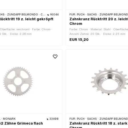
HS · ZÜNDAPP BELMONDO · CILO
16044
FÜR:
PUCH · SACHS · ZÜNDAPP BELMONDO · 
cktritt 19 z. leicht gekröpft
Zahnkranz Rücktritt 20 z. leich
Chrom
· Oberfläche: verchromt · Farbe: Chrom ·
Farbe: Chrom · Material: Stahl · Oberfläche
9 Stk. · Dicke: 2.28 mm
Anzahl Zähne: 20 Stk. · Dicke: 2.25 mm
EUR 15,20
 · MONARK
33498
FÜR:
PUCH · SACHS · ZÜNDAPP BELMONDO ·
2 Zähne Grimeca flach
Zahnkranz Rücktritt 18 z. star