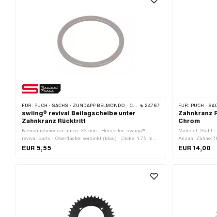
Farbe: silber
FÜR:
PUCH · SACHS · ZÜNDAPP BELMONDO · CILO
24767
FÜR:
PUCH · SAC
swiing® revival Beilagscheibe unter
Zahnkranz Rü
Zahnkranz Rücktritt
Chrom
Nenndurchmesser innen: 35 mm · Hersteller: swiing®
Material: Stahl 
revival parts · Oberfläche: verzinkt (blau) · Dicke: 1.75 mm
Anzahl Zähne: 1
· Nenndurchmesser (Gewinde): 35 mm · Ø innen: 35 mm ·
EUR 5,55
EUR 14,00
Ø aussen: 41 mm