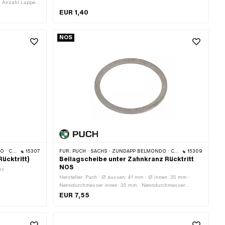
· Anzahl Lappen:
Nenndurchmesser (Gewinde): 6 mm · Antrieb:
Aussensechskant · Schraubenkopf: Sechskant · Schaft:
EUR 1,40
Nein · Gewindelänge: 12 mm
NOS
 CILO
15307
FÜR:
PUCH · SACHS · ZÜNDAPP BELMONDO · CILO
15309
ücktritt)
Beilagscheibe unter Zahnkranz Rücktritt
NOS
hs
Hersteller: Puch · Ø aussen: 41 mm · Ø innen: 35 mm ·
Nenndurchmesser innen: 35 mm · Nenndurchmesser
(Gewinde): 35 mm · Dicke: 1.7 mm
EUR 7,55