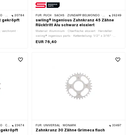
CILO
20784
FÜR:
PUCH · SACHS · ZÜNDAPP BELMONDO · CILO
26249
t gekröpft
swiing® ingenious Zahnkranz 45 Zähne
Rücktritt Alu schwarz eloxiert
: verchromt ·
Material: Aluminium · Oberfläche: eloxiert · Hersteller:
swiing® ingenious parts · Kettenteilung: 1/2" x 3/16" ·
Kettentyp: 415H · Anzahl Zähne: 45 Stk. · Ø Lochkreis:
EUR 76,40
105.5 mm · Ø innen: 94 mm · Anzahl Befestigungspunkte:
4 Stk. · Farbe: schwarz
 CILO
23674
FÜR:
UNIVERSAL · MONARK
33497
k gekröpft
Zahnkranz 30 Zähne Grimeca flach