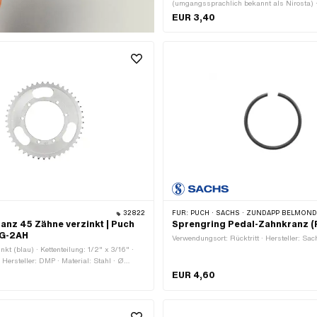
(umgangssprachlich bekannt als Nirosta) 
2 Stk.
EUR 3,40
32822
FÜR:
PUCH · SACHS · ZÜNDAPP BELMONDO ·
nz 45 Zähne verzinkt | Puch
Sprengring Pedal-Zahnkranz (R
NG-2AH
Verwendungsort: Rücktritt · Hersteller: Sac
nkt (blau) · Kettenteilung: 1/2" x 3/16" ·
 Hersteller: DMP · Material: Stahl · Ø
Anzahl Zähne: 45 Stk. · Ø Lochkreis: 106
EUR 4,60
ungsloch: 7 mm · Dicke: 4.5 mm ·
 mm · Lochabstand 2: 68.5 mm · Kröpfung
m · Anzahl Befestigungspunkte: 6 Stk. ·