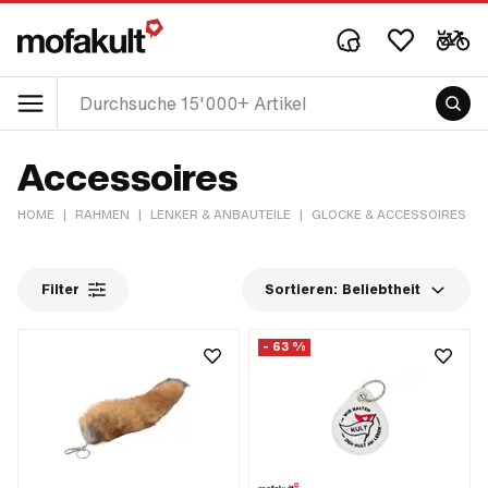
Accessoires
HOME
|
RAHMEN
|
LENKER & ANBAUTEILE
|
GLOCKE & ACCESSOIRES
|
Filter
Sortieren:
Beliebtheit
- 63 %