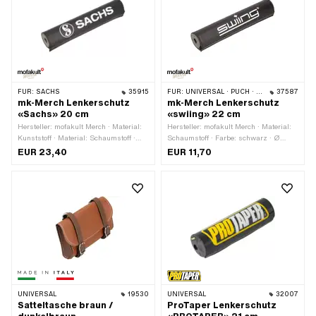
FÜR:
SACHS
35915
FÜR:
UNIVERSAL · PUCH · SACHS · PONY / CILO (BETA 521 & 512) · PIAGGIO · ZÜNDAPP BELMONDO · TOMOS · CILO · HERCULES · KREIDLER · ZÜNDAPP
37587
mk-Merch Lenkerschutz
mk-Merch Lenkerschutz
«Sachs» 20 cm
«swiing» 22 cm
Hersteller: mofakult Merch · Material:
Hersteller: mofakult Merch · Material:
Kunststoff · Material: Schaumstoff ·
Schaumstoff · Farbe: schwarz · Ø
Farbe: schwarz · Farbe: weiss · Ø
innen: 13 mm · Ø aussen: 40 mm ·
EUR 23,40
EUR 11,70
aussen: 40 mm · Ø innen: 13 mm ·
Gesamtlänge: 220 mm
Gesamtlänge: 200 mm
UNIVERSAL
19530
UNIVERSAL
32007
Satteltasche braun /
ProTaper Lenkerschutz