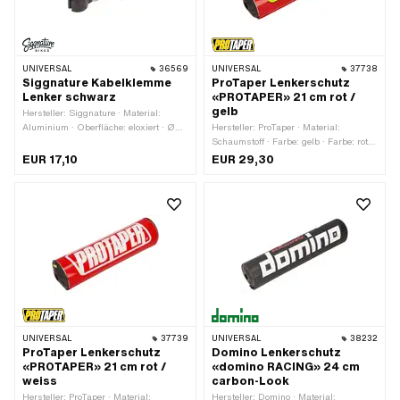
UNIVERSAL
36569
UNIVERSAL
37738
Siggnature Kabelklemme
ProTaper Lenkerschutz
Lenker schwarz
«PROTAPER» 21 cm rot /
gelb
Hersteller: Siggnature · Material:
Aluminium · Oberfläche: eloxiert · Ø
Hersteller: ProTaper · Material:
innen: 5 - 7 mm · Ø Befestigungsloch:
Schaumstoff · Farbe: gelb · Farbe: rot ·
21 - 23 mm · Nenndurchmesser
Farbe: weiss · Gesamtlänge: 210 mm ·
EUR 17,10
EUR 29,30
(Gewinde): 4 mm · Gewindegrösse:
Ø innen: 12 mm · Ø aussen: 53 mm
M4 · Breite: 8 mm
UNIVERSAL
37739
UNIVERSAL
38232
ProTaper Lenkerschutz
Domino Lenkerschutz
«PROTAPER» 21 cm rot /
«domino RACING» 24 cm
weiss
carbon-Look
Hersteller: ProTaper · Material:
Hersteller: Domino · Material: