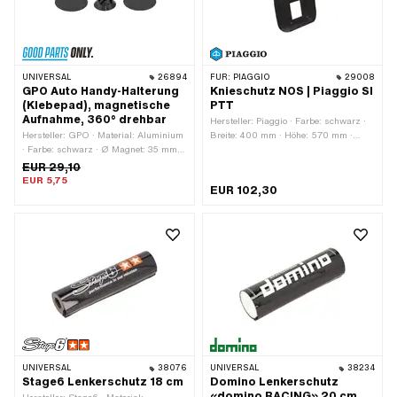
UNIVERSAL
26894
FÜR:
PIAGGIO
29008
GPO Auto Handy-Halterung
Knieschutz NOS | Piaggio SI
(Klebepad), magnetische
PTT
Aufnahme, 360° drehbar
Hersteller: Piaggio · Farbe: schwarz ·
Hersteller: GPO · Material: Aluminium
Breite: 400 mm · Höhe: 570 mm ·
· Farbe: schwarz · Ø Magnet: 35 mm ·
Anzahl Befestigungspunkte: 6 Stk.
Höhe: 40 mm
EUR 29,10
EUR 5,75
EUR 102,30
UNIVERSAL
38076
UNIVERSAL
38234
Stage6 Lenkerschutz 18 cm
Domino Lenkerschutz
«domino RACING» 20 cm