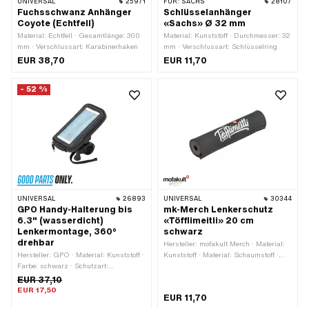
UNIVERSAL
25971
FÜR:
SACHS
28107
Fuchsschwanz Anhänger
Schlüsselanhänger
Coyote (Echtfell)
«Sachs» Ø 32 mm
Material: Echtfell · Gesamtlänge: 300
Material: Kunststoff · Durchmesser: 32
mm · Verschlussart: Karabinerhaken
mm · Verschlussart: Schlüsselring
EUR 38,70
EUR 11,70
- 52 %
UNIVERSAL
26893
UNIVERSAL
30344
GPO Handy-Halterung bis
mk-Merch Lenkerschutz
6.3" (wasserdicht)
«Töfflimeitli» 20 cm
Lenkermontage, 360°
schwarz
drehbar
Hersteller: mofakult Merch · Material:
Hersteller: GPO · Material: Kunststoff ·
Kunststoff · Material: Schaumstoff ·
Farbe: schwarz · Schutzart:
Farbe: rot · Farbe: schwarz-matt ·
wasserdicht · Bildschirmdiagonale: 1 -
Farbe: weiss · Gesamtlänge: 200 mm
EUR 37,10
6.3 " · Ø Lenker: 18 - 28 mm · Breite
· Ø innen: 13 mm · Ø aussen: 40 mm
EUR 17,50
EUR 11,70
Lenkerklemme: 27 mm · Gesamtlänge: