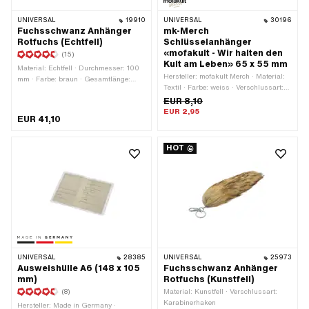
UNIVERSAL
19910
UNIVERSAL
30196
Fuchsschwanz Anhänger
mk-Merch
Rotfuchs (Echtfell)
Schlüsselanhänger
«mofakult - Wir halten den
(15)
Kult am Leben» 65 x 55 mm
Material: Echtfell · Durchmesser: 100
Hersteller: mofakult Merch · Material:
mm · Farbe: braun · Gesamtlänge:
Textil · Farbe: weiss · Verschlussart:
400 mm · Verschlussart:
Schlüsselring · Gesamtlänge: 65 mm
EUR 8,10
Karabinerhaken
· Breite: 55 mm
EUR 2,95
EUR 41,10
HOT
UNIVERSAL
28385
UNIVERSAL
25973
Ausweishülle A6 (148 x 105
Fuchsschwanz Anhänger
mm)
Rotfuchs (Kunstfell)
(8)
Material: Kunstfell · Verschlussart:
Karabinerhaken
Hersteller: Made in Germany ·