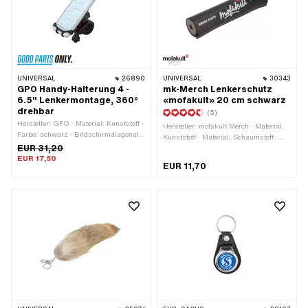
UNIVERSAL
26890
UNIVERSAL
30343
GPO Handy-Halterung 4 -
mk-Merch Lenkerschutz
6.5" Lenkermontage, 360°
«mofakult» 20 cm schwarz
drehbar
(5)
Hersteller: GPO · Material: Kunststoff ·
Hersteller: mofakult Merch · Material:
Farbe: schwarz · Bildschirmdiagonale:
Kunststoff · Material: Schaumstoff ·
4 - 6.5 " · Breite: 70 mm · Höhe: 40
EUR 31,20
Farbe: rot · Farbe: schwarz-matt ·
mm · Gesamtlänge: 90 mm · Breite
EUR 17,50
Farbe: weiss · Gesamtlänge: 200 mm
EUR 11,70
Lenkerklemme: 27 mm · Ø Magnet: 40
· Ø innen: 13 mm · Ø aussen: 40 mm
mm · Ø Lenker: 20 - 32 mm