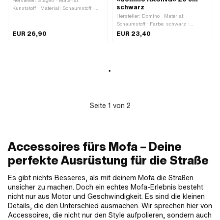
Hersteller: Stage6 · Material:
schwarz
Kunststoff · Material: Schaumstoff ·
Farbe: orange · Farbe: schwarz ·
Hersteller: Domino · Material:
Farbe: weiss · Ø innen: 16 - 18 mm · Ø
Schaumstoff · Farbe: schwarz ·
aussen: 40 mm · Gesamtlänge: 180
Gesamtlänge: 200 mm · Ø innen: 12
EUR 26,90
EUR 23,40
mm · Anzahl Bestandteile: 1 Stk.
mm · Ø aussen: 53 mm
Seite
1
von
2
Accessoires fürs Mofa – Deine
perfekte Ausrüstung für die Straße
Es gibt nichts Besseres, als mit deinem Mofa die Straßen
unsicher zu machen. Doch ein echtes Mofa-Erlebnis besteht
nicht nur aus Motor und Geschwindigkeit. Es sind die kleinen
Details, die den Unterschied ausmachen. Wir sprechen hier von
Accessoires, die nicht nur den Style aufpolieren, sondern auch