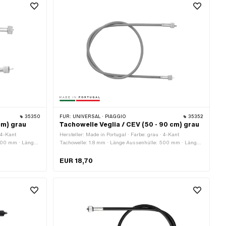
35350
FÜR:
UNIVERSAL · PIAGGIO
35352
cm) grau
Tachowelle Veglia / CEV (50 - 90 cm) grau
 4-Kant
Hersteller: Made in Portugal · Farbe: grau · 4-Kant
 500 mm · Länge
Tachowelle: 1.8 mm · Länge Aussenhülle: 500 mm · Länge
e: 600 mm ·
Aussenhülle: 550 mm · Länge Aussenhülle: 600 mm ·
enhülle: 700
Länge Aussenhülle: 650 mm · Länge Aussenhülle: 700
EUR 18,70
 Aussenhülle:
mm · Länge Aussenhülle: 750 mm · Länge Aussenhülle:
änge
800 mm · Länge Aussenhülle: 850 mm · Länge
1 (Feingewinde)
Aussenhülle: 900 mm · Gewindeart: MF10x1 (Feingewinde)
· Gewindeart: MF11x0.75 (Feingewinde)