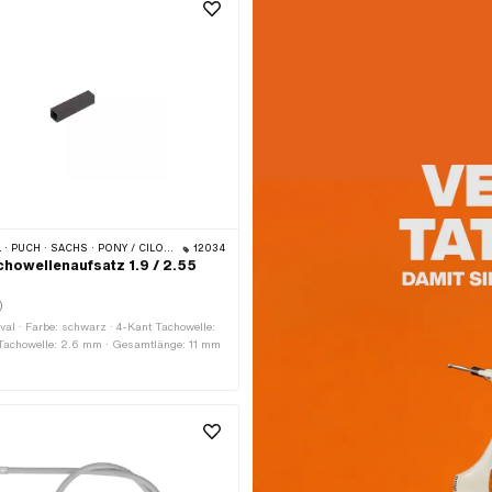
SOLEX · TOMOS · BYE BIKE · ALPA CHOPPER / TURBO · CILO · DKW · FANTIC · GARELLI · HONDA · HERCULES · ILO / JLO · KREIDLER · MALAGUTI · MBK / MOTOBÉCANE · MIELE · SUZUKI · MONARK · PEUGEOT · VICTORIA · YAMAHA · ZÜNDAPP · FRANCO MORINI
12034
chowellenaufsatz 1.9 / 2.55
)
sval · Farbe: schwarz · 4-Kant Tachowelle:
 Tachowelle: 2.6 mm · Gesamtlänge: 11 mm