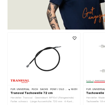
FÜR:
UNIVERSAL · PUCH · SACHS · PONY / CILO (BETA 521 & 512) · ZÜNDAPP BELMONDO
16051
FÜR:
UNIVERSAL · PUCH · SACHS · PONY / CILO (BETA 521 & 512) · PIAGGIO · ZÜNDAPP BELMONDO · SOLEX · TOMOS · BYE BIKE 
Transval Tachowelle 72 cm
Tachowelle 
Hersteller: Transval · Gewindeart: MF10x1 (Feingewinde) ·
Hersteller: Made 
Farbe: schwarz · Länge Aussenhülle: 720 mm · 4-Kant
Tachowelle: 1.8