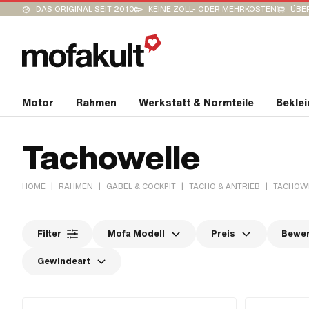
DAS ORIGINAL SEIT 2010
KEINE ZOLL- ODER MEHRKOSTEN
ÜBER
Motor
Rahmen
Werkstatt & Normteile
Bekle
Tachowelle
|
|
|
|
HOME
RAHMEN
GABEL & COCKPIT
TACHO & ANTRIEB
TACHOW
Filter
Mofa Modell
Preis
Bewe
Gewindeart