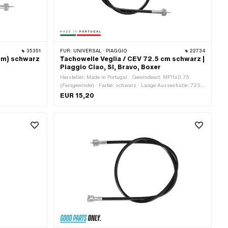
35351
FÜR:
UNIVERSAL · PIAGGIO
22734
cm) schwarz
Tachowelle Veglia / CEV 72.5 cm schwarz |
Piaggio Ciao, SI, Bravo, Boxer
Hersteller: Made in Portugal · Gewindeart: MF11x0.75
(Feingewinde) · Farbe: schwarz · Länge Aussenhülle: 725
mm · 4-Kant Tachowelle: 1.8 mm · Gesamtlänge: 760 mm
EUR 15,20