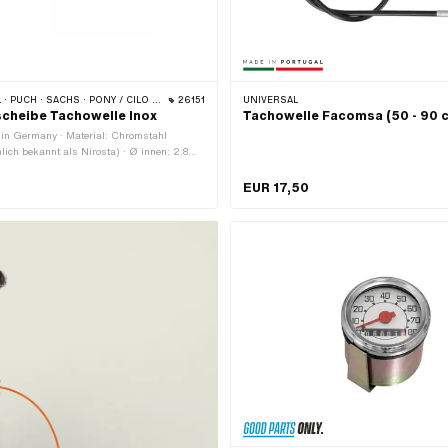
 SOLEX · TOMOS · BYE BIKE · ALPA CHOPPER / TURBO · CILO · DKW · FANTIC · GARELLI · HONDA · HERCULES · ILO / JLO · KREIDLER · MALAGUTI · MBK / MOTOBÉCANE · MIELE · SUZUKI · MONARK · PEUGEOT · VICTORIA · YAMAHA · ZÜNDAPP · FRANCO MORINI
26151
UNIVERSAL
cheibe Tachowelle Inox
Tachowelle Facomsa (50 - 90 
 in Germany · Material: Chromstahl
ch bekannt als Nirosta) · Ø innen: 2.8
messer innen: 2 mm · Nenndurchmesser
 · Ø aussen: 7.7 mm · Dicke: 0.8 mm
EUR 17,50