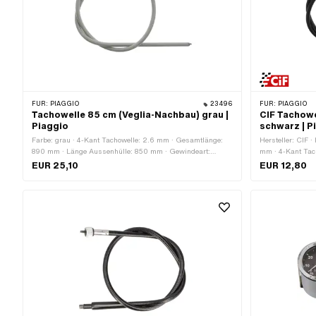
FÜR:
PIAGGIO
23496
FÜR:
PIAGGIO
Tachowelle 85 cm (Veglia-Nachbau) grau |
CIF Tachowe
Piaggio
schwarz | P
Farbe: grau · 4-Kant Tachowelle: 2.6 mm · Gesamtlänge:
Hersteller: CIF 
890 mm · Länge Aussenhülle: 850 mm · Gewindeart:
mm · 4-Kant Tac
MF11x0.75 (Feingewinde) · Piaggio OEM-Nr.: 187423
Gewindeart: MF1
EUR 25,10
EUR 12,80
194003