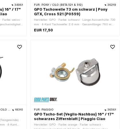
34961
FÜR:
PONY / CILO (BETA 521 & 512)
36219
) 16" / 17"
GPO Tachowelle 73 cm schwarz | Pony
Ciao
GTX, Cross 521 (P0559)
 · Farbe: weiss ·
Hersteller: GPO · Farbe: schwarz · Länge Aussenhülle: 730
geschwindigkeit:
mm · 4-Kant Tachowelle: 2.6 mm · Gesamtlänge: 760 mm ·
/h ·
Gewindeart: MF10x1 (Feingewinde) · Pony OEM-Nr.: P0559
EUR 17,50
g · 4-Kant
.75
ussen: 51.8 mm ·
P BELMONDO
18310
FÜR:
PIAGGIO
36561
GPO Tacho-Set (Veglia-Nachbau) 16" / 17"
schwarzes Ziffernblatt | Piaggio Ciao
(Feingewinde) ·
 mm · 4-Kant
Hersteller: GPO · Farbe: orange · Farbe: schwarz ·