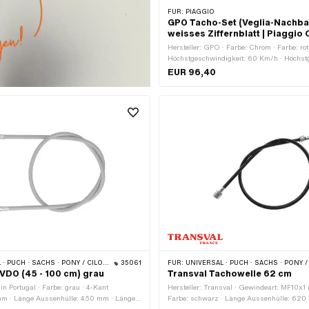
FÜR:
PIAGGIO
GPO Tacho-Set (Veglia-Nachbau
weisses Ziffernblatt | Piaggio 
Hersteller: GPO · Farbe: Chrom · Farbe: rot
Höchstgeschwindigkeit: 60 Km/h · Höchst
80 Km/h · Höchstgeschwindigkeit: 120 Km
EUR 96,40
Beleuchtung: ohne · Signalart Tacho: analo
Tachowelle: 2.6 mm · Gewindeart: MF11x0
(Feingewinde) · Ø Aufnahme: 48 mm · Ø a
Tiefe: 50 mm
· ALPA CHOPPER / TURBO · CILO · DKW · FANTIC · GARELLI · HONDA · HERCULES · ILO / JLO · KREIDLER · MALAGUTI · MBK / MOTOBÉCANE · MIELE · SUZUKI · MONARK · PEUGEOT · VICTORIA · YAMAHA · ZÜNDAPP · FRANCO MORINI · KTM · BATAVUS · MOTOGRAZIELLA · MOTO GUZZI · RIXE · VÉLOVAP · ITALJET · LISTA · SUZUKI
35061
FÜR:
UNIVERSAL · PUCH · SACHS · PONY / CILO (BETA 521 & 512) · ZÜNDAP
VDO (45 - 100 cm) grau
Transval Tachowelle 62 cm
in Portugal · Farbe: grau · 4-Kant
Hersteller: Transval · Gewindeart: MF10x1 
 mm · Länge Aussenhülle: 450 mm · Länge
Farbe: schwarz · Länge Aussenhülle: 620