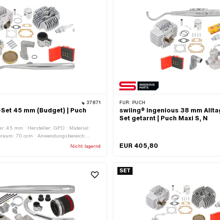
37871
FÜR:
PUCH
Set 45 mm (Budget) | Puch
swiing® ingenious 38 mm Allta
Set getarnt | Puch Maxi S, N
: 45 mm · Hersteller: GPO · Material:
braum: 70 ccm · Anwendungsbereich:
EUR 405,80
Nicht lagernd
SET