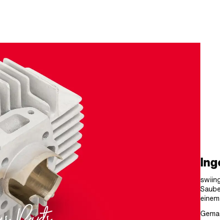
Ing
swiing
Saube
einem
Gemac