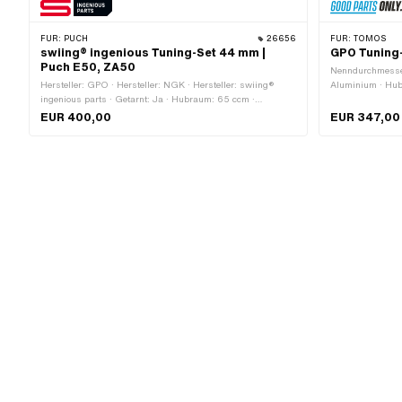
FÜR:
PUCH
26656
FÜR:
TOMOS
swiing® ingenious Tuning-Set 44 mm |
GPO Tuning
Puch E50, ZA50
Nenndurchmesser
Hersteller: GPO · Hersteller: NGK · Hersteller: swiing®
Aluminium · Hu
ingenious parts · Getarnt: Ja · Hubraum: 65 ccm ·
Tuning
Nenndurchmesser: 44 mm · Ø Kolbenbolzen (B): 12 mm ·
EUR 400,00
EUR 347,00
Anwendungsbereich: Tuning · Auslassart: gerade ·
Dekompressor: Nein