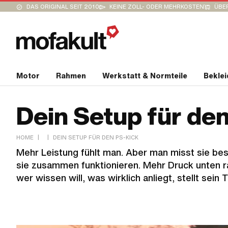
DAS ORIGINAL SEIT 2010
KEINE ZOLL- ODER MEHRKOSTEN
ÜBER
Motor
Rahmen
Werkstatt & Normteile
Bekle
Dein Setup für de
|
|
HOME
DEIN SETUP FÜR DEN PS-KICK
Mehr Leistung fühlt man. Aber man misst sie bes
sie zusammen funktionieren. Mehr Druck unten ra
wer wissen will, was wirklich anliegt, stellt sein