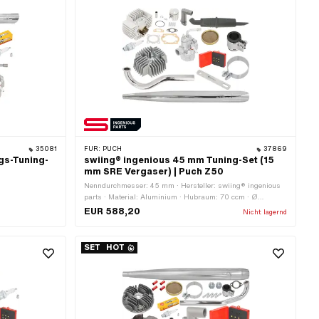
35081
FÜR:
PUCH
37869
gs-Tuning-
swiing® ingenious 45 mm Tuning-Set (15
mm SRE Vergaser) | Puch Z50
Nenndurchmesser: 45 mm · Hersteller: swiing® ingenious
parts · Material: Aluminium · Hubraum: 70 ccm · Ø
Kolbenbolzen (B): 12 mm · Anwendungsbereich: Tuning
EUR 588,20
Nicht lagernd
SET
HOT