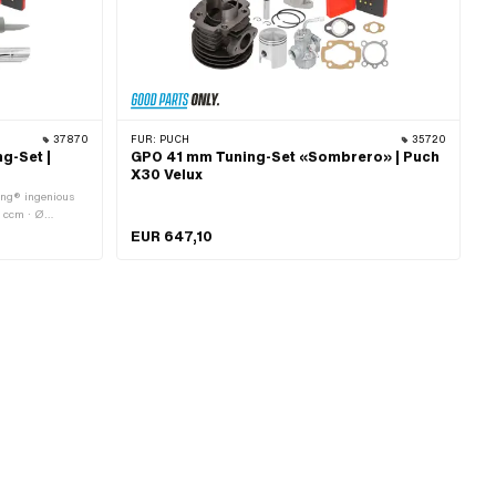
37870
FÜR:
PUCH
35720
g-Set |
GPO 41 mm Tuning-Set «Sombrero» | Puch
X30 Velux
ing® ingenious
0 ccm · Ø
eich: Tuning
EUR 647,10