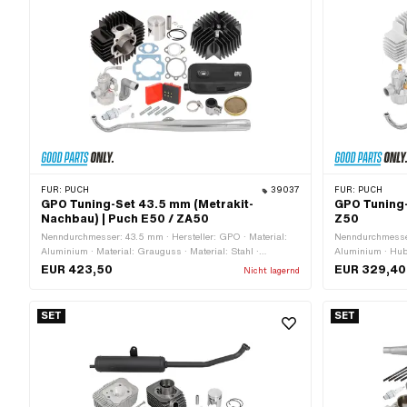
FÜR:
PUCH
39037
FÜR:
PUCH
GPO Tuning-Set 43.5 mm (Metrakit-
GPO Tuning-
Nachbau) | Puch E50 / ZA50
Z50
Nenndurchmesser: 43.5 mm · Hersteller: GPO · Material:
Nenndurchmesser
Aluminium · Material: Grauguss · Material: Stahl ·
Aluminium · Hu
Hubraum: 64 ccm · Kurbelwellenhub: 43 mm · Ø
Tuning
EUR 423,50
EUR 329,40
Nicht lagernd
Zylinderhals: 47.8 mm · Ø Kolbenbolzen (B): 12 mm ·
Auslassart: gerade · Lochbild [mm]: 44 x 44 ·
Dekompressor: Nein · Getarnt: Nein · Anwendungsbereich:
SET
SET
Racing · Anwendungsbereich: Tuning