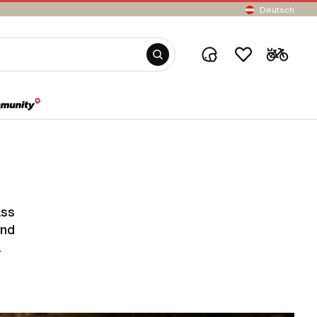
Deutsch
ass
Und
.