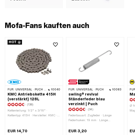
Mofa-Fans kauften auch
HOT
FÜR:
UNIVERSAL · PUCH · SACHS · PONY / CILO (BETA 521 & 512) · ZÜNDAPP BELMONDO · TOMOS · BYE BIKE · ALPA CHOPPER / TURBO · CILO
10040
FÜR:
UNIVERSAL · PUCH
10083
FÜR
KMC Antriebskette 415H
swiing® revival
Ma
(verstärkt) 128L
Ständerfeder blau
verzinkt | Puch
(138)
Ø N
(34)
Kettenteilung: 1/2" x 3/16" ·
Mag
Kettentyp: 415H · Hersteller: KMC ·
Federbauart: Zugfeder · Länge
Anw
Material: Stahl · Oberfläche: blank /
Federhaken: 19 mm · Länge
Obe
geölt · Farbe: grau · Anzahl
Federhaken: 53 mm · Ø Draht: 2.5
· Ø
Kettenglieder: 128 Stk. ·
mm · Hersteller: swiing® revival
Bun
EUR 14,70
EUR 3,20
EU
Abrollumfang: 1626 mm ·
parts · Material: Federstahl ·
Ges