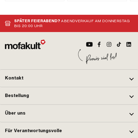
Kettenschloss-Art: Federverschluss ·
Oberfläche: verzinkt (blau) · Ø
Ø Bohrung: 4 mm · Ø Stift: 3.94 mm
innen: 9 mm · Ø aussen: 14 mm ·
Gesamtlänge: 122 mm
SPÄTER FEIERABEND?
ABENDVERKAUF AM DONNERSTAG
BIS 20:00 UHR
Kontakt
Bestellung
Über uns
Für Verantwortungsvolle