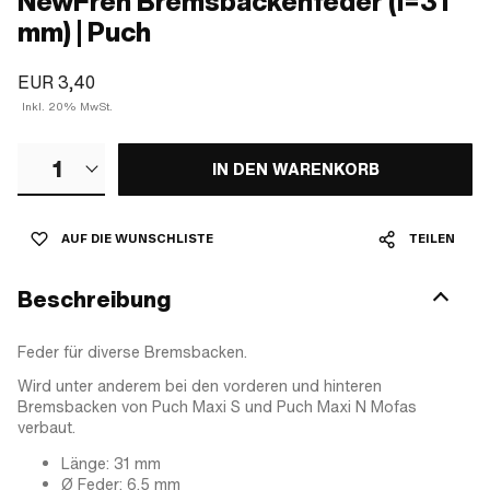
NewFren Bremsbackenfeder (l=31
mm) | Puch
EUR 3,40
Inkl. 20% MwSt.
1
IN DEN WARENKORB
AUF DIE WUNSCHLISTE
TEILEN
Beschreibung
Feder für diverse Bremsbacken.
Wird unter anderem bei den vorderen und hinteren
Bremsbacken von Puch Maxi S und Puch Maxi N Mofas
verbaut.
Länge: 31 mm
Ø Feder: 6.5 mm