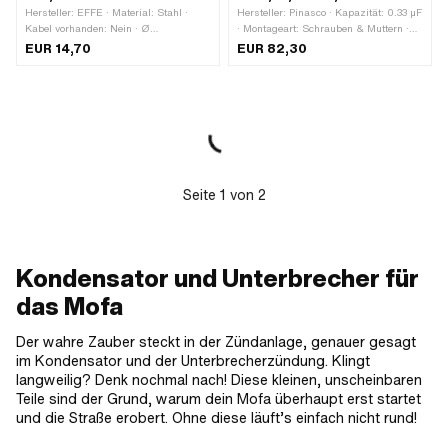
Hersteller: EFFE · Material: Stahl ·
Hersteller: Pinasco · Kapazität: 0.33 µF
Kabel vorhanden: Nein · Ø
· Montageart: Schrauben & Muttern ·
Befestigungsloch: 4.5 mm · Ø Achse:
Anschlussart: Steckverbindung · Ø
EUR 14,70
EUR 82,30
6.2 mm · Anzahl Befestigungspunkte:
Befestigungsloch: 6.5 mm ·
1 Stk. · Anwendungsbereich: Original ·
Anwendungsbereich: Standard
Anwendungsbereich: Standard ·
Peugeot OEM-Nr.: 34 931 E
Seite
1
von
2
Kondensator und Unterbrecher für
das Mofa
Der wahre Zauber steckt in der Zündanlage, genauer gesagt
im Kondensator und der Unterbrecherzündung. Klingt
langweilig? Denk nochmal nach! Diese kleinen, unscheinbaren
Teile sind der Grund, warum dein Mofa überhaupt erst startet
und die Straße erobert. Ohne diese läuft’s einfach nicht rund!