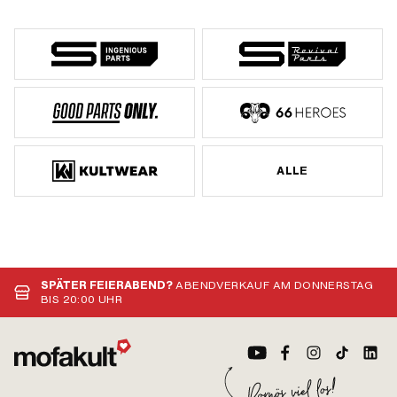
ALLE
SPÄTER FEIERABEND?
ABENDVERKAUF AM DONNERSTAG
BIS 20:00 UHR