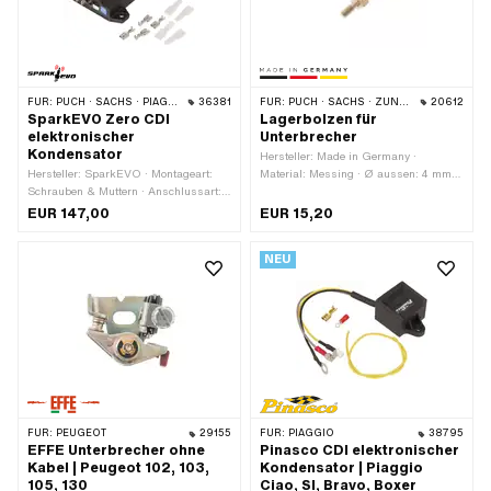
BOSCH OEM-Nr.: 1 207 013 004 ·
BOSCH OEM-Nr.: 2 207 013 005 ·
BOSCH OEM-Nr.: 2 207 110 007 ·
BERU OEM-Nr.: 0 340 100 458 ·
Fantic OEM-Nr.: 320 4500 5150
FÜR:
PUCH · SACHS · PIAGGIO
36381
FÜR:
PUCH · SACHS · ZÜNDAPP BELMONDO · ZÜNDAPP
20612
SparkEVO Zero CDI
Lagerbolzen für
elektronischer
Unterbrecher
Kondensator
Hersteller: Made in Germany ·
Hersteller: SparkEVO · Montageart:
Material: Messing · Ø aussen: 4 mm ·
Schrauben & Muttern · Anschlussart:
Achslänge: 13 mm · Gesamthöhe: 27.3
Steckverbindung · Ø Befestigungsloch:
mm
EUR 147,00
EUR 15,20
5 mm · Anwendungsbereich: Standard
NEU
FÜR:
PEUGEOT
29155
FÜR:
PIAGGIO
38795
EFFE Unterbrecher ohne
Pinasco CDI elektronischer
Kabel | Peugeot 102, 103,
Kondensator | Piaggio
105, 130
Ciao, SI, Bravo, Boxer