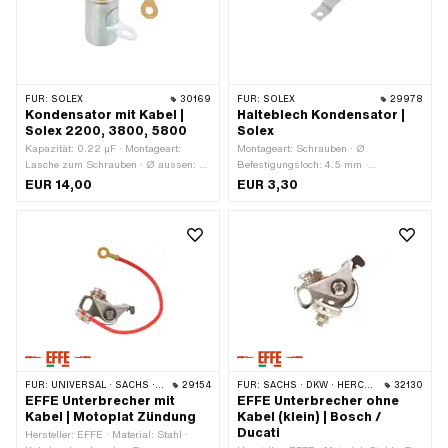
FÜR:
SOLEX
30169
FÜR:
SOLEX
29978
Kondensator mit Kabel |
Halteblech Kondensator |
Solex 2200, 3800, 5800
Solex
Kapazität: 0.22 µF · Montageart:
Montageart: Schrauben · Ø
Lasche zum Schrauben · Ø aussen: 18
Befestigungsloch: 4.5 mm ·
mm · Höhe: 30.5 mm · Anschlussart:
Anwendungsbereich: Standard
EUR 14,00
EUR 3,30
Kabel zum Schrauben · Ø
Befestigungsloch: 4.6 mm ·
Gesamthöhe: 39 mm ·
Anwendungsbereich: Standard · SEV
OEM-Nr.: 35 20 414 · SEV OEM-Nr.:
435 20 405 · Solex OEM-Nr.: 11 191
00 000
FÜR:
UNIVERSAL · SACHS · HERCULES
29154
FÜR:
SACHS · DKW · HERCULES · ILO / JLO · BATAVUS · MOTOGRAZIELLA · RIXE
32130
EFFE Unterbrecher mit
EFFE Unterbrecher ohne
Kabel | Motoplat Zündung
Kabel (klein) | Bosch /
Ducati
Hersteller: EFFE · Material: Stahl ·