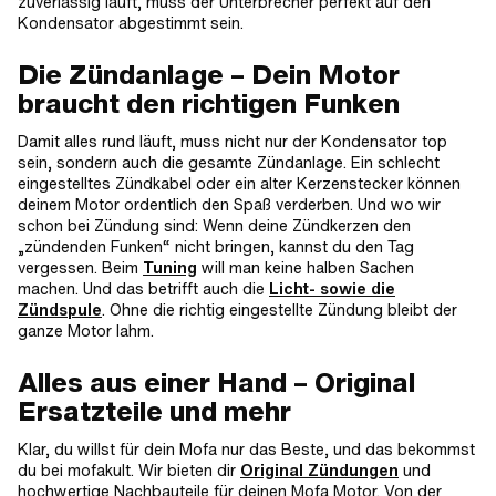
zuverlässig läuft, muss der Unterbrecher perfekt auf den
Kondensator abgestimmt sein.
Die Zündanlage – Dein Motor
braucht den richtigen Funken
Damit alles rund läuft, muss nicht nur der Kondensator top
sein, sondern auch die gesamte Zündanlage. Ein schlecht
eingestelltes Zündkabel oder ein alter Kerzenstecker können
deinem Motor ordentlich den Spaß verderben. Und wo wir
schon bei Zündung sind: Wenn deine Zündkerzen den
„zündenden Funken“ nicht bringen, kannst du den Tag
vergessen. Beim
Tuning
will man keine halben Sachen
machen. Und das betrifft auch die
Licht- sowie die
Zündspule
. Ohne die richtig eingestellte Zündung bleibt der
ganze Motor lahm.
Alles aus einer Hand – Original
Ersatzteile und mehr
Klar, du willst für dein Mofa nur das Beste, und das bekommst
du bei mofakult. Wir bieten dir
Original Zündungen
und
hochwertige Nachbauteile für deinen Mofa Motor. Von der