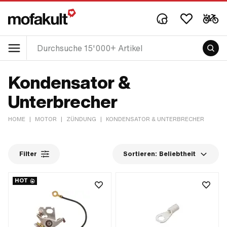
Kondensator &
Unterbrecher
HOME
|
MOTOR
|
ZÜNDUNG
|
KONDENSATOR & UNTERBRECHER
Filter
Sortieren:
Beliebtheit
HOT