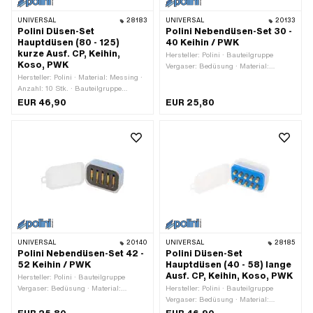
UNIVERSAL
28183
UNIVERSAL
20133
Polini Düsen-Set
Polini Nebendüsen-Set 30 -
Hauptdüsen (80 - 125)
40 Keihin / PWK
kurze Ausf. CP, Keihin,
Hersteller: Polini · Bauteilgruppe
Koso, PWK
Vergaser: Bedüsung · Material:
Hersteller: Polini · Material: Messing ·
Messing · Anzahl: 5 Stk. ·
Anzahl: 10 Stk. · Bauteilgruppe
Vergasertyp: Keihin · Vergasertyp:
Vergaser: Bedüsung · Vergasertyp: CP
PWK · Düsenart: Nebendüse ·
EUR 46,90
EUR 25,80
· Vergasertyp: Keihin · Vergasertyp:
Düsengrösse: 30 · Düsengrösse: 32 ·
Koso · Vergasertyp: PWK · Antrieb:
Düsengrösse: 35 · Düsengrösse: 38 ·
Aussensechskant · Düsenart:
Düsengrösse: 40 · Antrieb: Schlitz
Hauptdüse · Gesamtlänge: 11.5 mm ·
Düsengewinde: M5x0.8
(Standardgewinde) · Düsengrösse: 80
· Düsengrösse: 85 · Düsengrösse: 90 ·
Düsengrösse: 95 · Düsengrösse: 100 ·
Düsengrösse: 105 · Düsengrösse: 110
· Düsengrösse: 115 · Düsengrösse:
120 · Düsengrösse: 125
UNIVERSAL
20140
UNIVERSAL
28185
Polini Nebendüsen-Set 42 -
Polini Düsen-Set
52 Keihin / PWK
Hauptdüsen (40 - 58) lange
Ausf. CP, Keihin, Koso, PWK
Hersteller: Polini · Bauteilgruppe
Vergaser: Bedüsung · Material:
Hersteller: Polini · Bauteilgruppe
Messing · Anzahl: 5 Stk. ·
Vergaser: Bedüsung · Material:
Vergasertyp: Keihin · Vergasertyp:
Messing · Anzahl: 10 Stk. ·