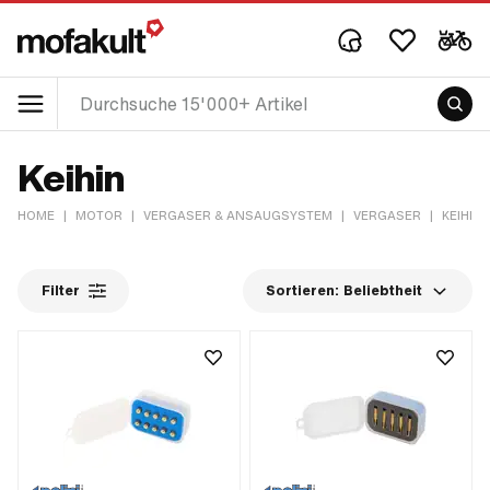
Keihin
HOME
|
MOTOR
|
VERGASER & ANSAUGSYSTEM
|
VERGASER
|
KEIHIN
Filter
Sortieren:
Beliebtheit