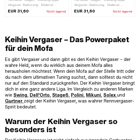
Vergaser: Bedüsung · Material:
Vergaser: Bedüsung · Material:
Messing · Vergasertyp: Koso ·
Messing · Anzahl: 10 Stk. ·
EUR 31,60
EUR 31,60
Nicht lagernd
Nicht lagernd
Vergasertyp: PWK · Anzahl: 10 Stk. ·
Vergasertyp: Keihin · Vergasertyp:
Düsenart: Nebendüse · Düsengewinde:
PWK · Düsenart: Hauptdüse ·
M5x0.8 (Standardgewinde) ·
Düsengewinde: M5x0.8
Düsengrösse: 35 · Düsengrösse: 38 ·
(Standardgewinde) · Düsengrösse:
Düsengrösse: 40 · Düsengrösse: 42 ·
125 · Düsengrösse: 128 ·
Keihin Vergaser – Das Powerpaket
Düsengrösse: 45 · Düsengrösse: 48 ·
Düsengrösse: 130 · Düsengrösse: 132 ·
Düsengrösse: 50 · Düsengrösse: 52 ·
Düsengrösse: 135 · Düsengrösse: 138 ·
für dein Mofa
Düsengrösse: 55 · Düsengrösse: 58 ·
Düsengrösse: 140 · Düsengrösse: 142
Antrieb: Schlitz
· Düsengrösse: 145 · Düsengrösse: 148
Es gibt Vergaser und dann gibt es den Keihin Vergaser – der
· Antrieb: Aussensechskant ·
wahre Held, wenn du wirklich aus deinem Mofa alles
Schlüsselweite: 6 mm
herausholen möchtest. Wenn dein Mofa auf der Stelle tritt oder
du nach dem ultimativen Tuning suchst, dann solltest du nicht
nur auf den Standard zurückgreifen. Der Keihin Vergaser bringt
dich in eine ganz andere Liga. Im Vergleich zu anderen Marken
wie
Swing
,
Dell'Orto
,
Stage6
,
Polini
,
Mikuni
,
Solex
und
Gurtner
zeigt der Keihin Vergaser, was wahrer Rennvergaser-
Spirit bedeutet.
Warum der Keihin Vergaser so
besonders ist