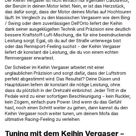
Der Keihin Vergaser ist nicht einfach nur irgendein Carburetor,
der Benzin in deinen Motor leitet. Nein, er ist das Herzstück,
das dafür sorgt, dass der Motor deines Mofas auf Hochtouren
läuft. Im Vergleich zu den klassischen Vergasern wie dem Bing
/ Swing oder dem zuverlässigen Dell'Orto liefert der Keihin
dank seiner ausgeklügelten Technik und Präzision eine deutlich
bessere Kraftstoff-Luft-Mischung, die für eine beeindruckende
Leistung sorgt. Egal, ob du auf der Straße unterwegs bist
oder das Rennsport-Feeling suchst – der Keihin Vergaser
liefert dir konstant die Leistung, die du von einem echten
Rennvergaser erwartest.
Der Schieber im Keihin Vergaser arbeitet mit einer
unglaublichen Präzision und sorgt dafür, dass der Luftstrom
perfekt abgestimmt wird. Das Resultat? Deine Düsen und
Hauptdüsen liefern dir konstant die nötige Leistung, ohne
dass du plötzlich in der Drehzahl einbrichst. Jeder Tritt in die
Pedale wird zu einer sofortigen Beschleunigung – kein Ruckler,
kein Zögern, einfach pure Power. Und wenn du das Gefühl
hast, noch einen Schritt weiter zu gehen, dann kannst du den
Keihin Vergaser noch weiter tunen, um deinem Mofa das
ultimative Racing-Feeling zu verleihen.
Tuning mit dem Keihin Vergaser –