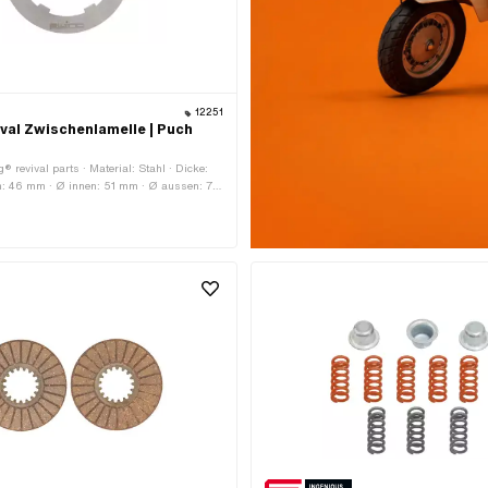
12251
ival Zwischenlamelle | Puch
g® revival parts · Material: Stahl · Dicke:
n: 46 mm · Ø innen: 51 mm · Ø aussen: 70