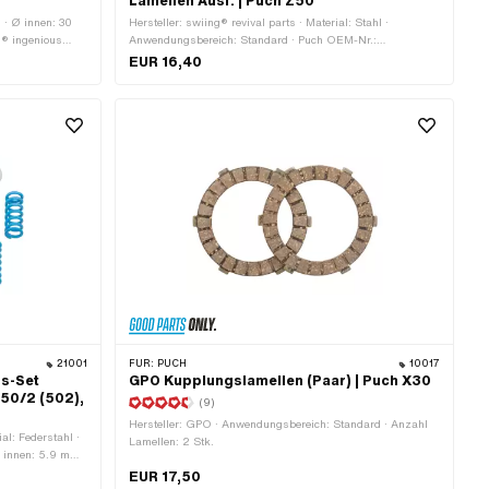
Lamellen Ausf. | Puch Z50
 · Ø innen: 30
Hersteller: swiing® revival parts · Material: Stahl ·
g® ingenious
Anwendungsbereich: Standard · Puch OEM-Nr.:
Federstahl ·
329.1.12.112.1
EUR 16,40
wendungsbereich:
21001
FÜR:
PUCH
10017
gs-Set
GPO Kupplungslamellen (Paar) | Puch X30
50/2 (502),
(9)
Hersteller: GPO · Anwendungsbereich: Standard · Anzahl
al: Federstahl ·
Lamellen: 2 Stk.
Ø innen: 5.9 mm ·
 ·
EUR 17,50