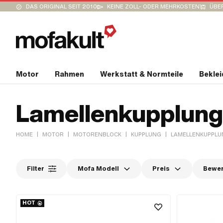
DAS ORIGINAL SEIT 2010
KEINE ZOLL- ODER MEHRKOSTEN
ÜBER
Motor
Rahmen
Werkstatt & Normteile
Bekle
Lamellenkupplung
|
|
|
|
HOME
MOTOR
MOTORENBLOCK
KUPPLUNG
LAMELLENKUPPLU
Filter
Mofa Modell
Preis
Bewe
HOT