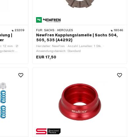
23209
FÜR:
SACHS · HERCULES
18046
lung |
NewFren Kupplungslamelle | Sachs 504,
er
505, 535 (A4292)
en: 12 mm · Ø
Hersteller: NewFren · Anzahl Lamellen: 1 Stk. ·
gsbereich:
Anwendungsbereich: Standard
EUR 17,50