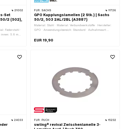
21002
FÜR:
SACHS
11726
gs-Set
GPO Kupplungslamellen (2 Stk.) | Sachs
50/2 (502),
50/2, 503 2AL/2BL (A3887)
Material: Stahl · Material: Verbundwerkstoffe · Hersteller:
al: Federstahl ·
GPO · Anwendungsbereich: Standard · Aufnahmeart:
Ø innen: 5.6 mm ·
Verzahnung · Anzahl Lamellen: 2 Stk. · Ø innen: 29.6 mm
 ·
· Ø innen: 35.6 mm · Dicke: 3.3 mm · Ø aussen: 93 mm ·
EUR 19,90
Pony OEM-Nr.: A3887 · Sachs OEM-Nr.: 0659 010 006
24033
FÜR:
PUCH
15232
eder
swiing® revival Zwischenlamelle 3-