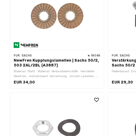
FÜR:
SACHS
18048
FÜR:
SACHS
NewFren Kupplungslamellen | Sachs 50/2,
Verstärkung
503 2AL/2BL (A3887)
Sachs 50/2
Material: Stahl · Material: Verbundwerkstoffe · Hersteller:
Federbauart: Dru
NewFren · Aufnahmeart: Verzahnung · Anzahl Lamellen: 2
Stk. · Ø innen: 30 mm · Ø innen: 36 mm · Dicke: 3.3 mm ·
EUR 34,00
EUR 29,30
Ø aussen: 93.8 mm · Anwendungsbereich: Standard · Pony
OEM-Nr.: A3887 · Sachs OEM-Nr.: 0659 010 006