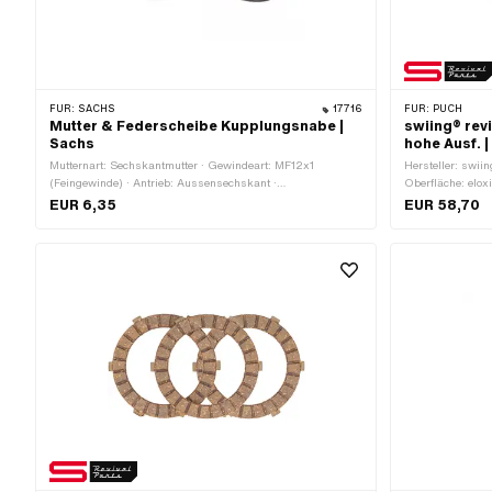
FÜR:
SACHS
17716
FÜR:
PUCH
Mutter & Federscheibe Kupplungsnabe |
swiing® rev
Sachs
hohe Ausf. 
Mutternart: Sechskantmutter · Gewindeart: MF12x1
Hersteller: swiin
(Feingewinde) · Antrieb: Aussensechskant ·
Oberfläche: eloxi
Nenndurchmesser (Gewinde): 12 mm · Schlüsselweite: 17
aussen: 62 mm 
EUR 6,35
EUR 58,70
mm
Standard · Puch