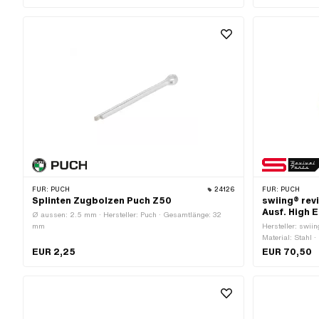
beschichtet · Anwendungsbereich: Tuning
Anwendungsberei
Stahl · Oberfläc
FÜR:
PUCH
24126
FÜR:
PUCH
Splinten Zugbolzen Puch Z50
swiing® rev
Ausf. High 
Ø aussen: 2.5 mm · Hersteller: Puch · Gesamtlänge: 32
mm
Hersteller: swiin
Material: Stahl ·
geschwärzt · Far
EUR 2,25
EUR 70,50
34.9 mm · Ø aus
End