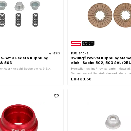
19313
FÜR:
SACHS
s-Set 3 Federn Kupplung |
swiing® revival Kupplungslamel
 & 503
dick | Sachs 502, 503 2AL/2B
ckfeder · Anzahl Bestandteile: 6 Stk.
Hersteller: swiing® revival parts · Material:
Verbundwerkstoffe · Aufnahmeart: Verzahn
29.3 mm · Ø innen: 36 mm · Ø aussen: 93
EUR 33,50
Lamellen: 2 Stk. · Dicke: 3.8 mm · Anwend
Tuning · Pony OEM-Nr.: A3887 · Sachs O
006