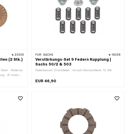
23305
FÜR:
SACHS
19339
len (2 Stk.)
Verstärkungs-Set 9 Federn Kupplung |
L
Sachs 50/2 & 503
 Stahl · Material:
Federbauart: Druckfeder · Anzahl Bestandteile: 12 Stk.
ung · Ø innen:
.7 mm · Anzahl
EUR 46,90
ungsbereich:
EM-Nr.: 0659 010