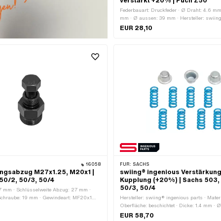
verstärkt +20% | Puch Z50
Federbauart: Druckfeder · Ø Draht: 4.6 mm
mm · Ø aussen: 39 mm · Hersteller: swiin
parts · Gesamtlänge: 20.5 mm · Material: 
EUR 28,10
Farbe: blau · Oberfläche: beschichtet · An
Tuning · Anzahl Bestandteile: 1 Stk.
16058
FÜR:
SACHS
ngsabzug M27x1.25, M20x1 |
swiing® ingenious Verstärkun
50/2, 50/3, 50/4
Kupplung (+20%) | Sachs 503, 
50/3, 50/4
 mm · Schlüsselweite Abzug: 27 mm ·
Schraube: 19 mm · Gewindeart: MF20x1
Hersteller: swiing® ingenious parts · Materi
 Gewindeart: MF27x1.25 (Feingewinde) ·
Oberfläche: beschichtet · Dicke: 1.4 mm · 
 Festigkeitsklasse: 8.8 ·
Ø aussen: 8.85 mm · Anzahl Federn: 9 Stk.
EUR 58,70