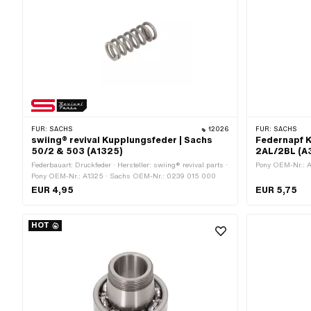
FÜR:
SACHS
12026
FÜR:
SACHS
swiing® revival Kupplungsfeder | Sachs
Federnapf 
50/2 & 503 (A1325)
2AL/2BL (A
Federbauart: Druckfeder · Hersteller: swiing® revival parts ·
Pony OEM-Nr.: 
Pony OEM-Nr.: A1325 · Sachs OEM-Nr.: 0239 015 000
EUR 4,95
EUR 5,75
HOT