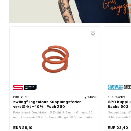
FÜR:
PUCH
24034
FÜR:
SACHS
swiing® ingenious Kupplungsfeder
GPO Kupplu
verstärkt +40% | Puch Z50
Sachs 503, 
Federbauart: Druckfeder · Ø Draht: 4.5 mm · Ø innen: 30
Gesamtlänge: 57
mm · Ø aussen: 39 mm · Gesamtlänge: 23.5 mm · Farbe:
Schlüsselweite 
rot · Hersteller: swiing® ingenious parts · Anzahl
(Feingewinde) ·
Bestandteile: 1 Stk. · Material: Federstahl · Oberfläche:
Hersteller: GPO ·
EUR 28,10
EUR 23,40