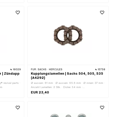
18029
FÜR:
SACHS · HERCULES
15758
r | Zündapp
Kupplungslamellen | Sachs 504, 505, 535
(A4292)
® revival parts ·
Ø aussen: 61 mm · Ø aussen: 65.6 mm · Ø innen: 37 mm ·
mm
Anzahl Lamellen: 2 Stk. · Dicke: 3.4 mm ·
Anwendungsbereich: Standard
EUR 23,40