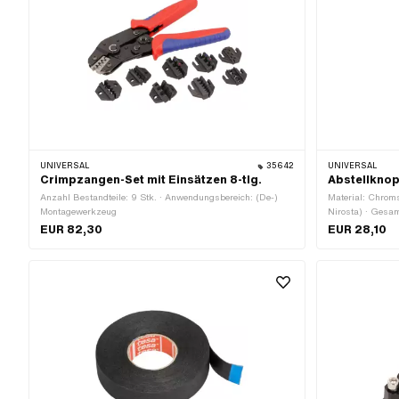
UNIVERSAL
35642
UNIVERSAL
Crimpzangen-Set mit Einsätzen 8-tlg.
Abstellknop
Anzahl Bestandteile: 9 Stk. · Anwendungsbereich: (De-)
Material: Chrom
Montagewerkzeug
Nirosta) · Gesa
EUR 82,30
EUR 28,10