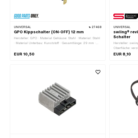
UNIVERSAL
27468
UNIVERSAL
GPO Kippschalter (ON-OFF) 12 mm
swiing® rev
Schalter
Hersteller: GPO · Material Gehäuse: Stahl · Material: Stahl
· Material Unterbau: Kunststoff · Gesamtlänge: 29 mm ·
Hersteller: swiin
Farbe: Chrom · Funktionen: Licht aus · Funktionen: Licht ein
Oberfläche: verz
· Anzahl Stellungen: 2 Stk. · Ø Befestigungsloch: 12 mm ·
EUR 10,50
EUR 8,10
Breite: 14 mm · Höhe: 18 mm