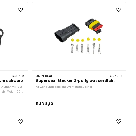
topp · Farbe:
te: 27 mm · Höhe:
30135
UNIVERSAL
27603
aum schwarz
Superseal Stecker 3-polig wasserdicht
 Ø Aufnahme: 22
Anwendungsbereich: Werkstattzubehör
 bis Motor: 50
 Kabelgabelung
n
EUR 8,10