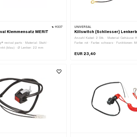
11337
UNIVERSAL
ival Klemmensatz MERIT
Killswitch (Schliesser) Lenker
Anzahl Kabel: 2 Stk. · Material Gehäuse: K
g® revival parts · Material: Stahl ·
Farbe: rot · Farbe: schwarz · Funktionen: M
inkt (blau) · Ø Lenker: 22 mm
Kabellänge: 700 mm · Ø Lenker: 22 mm
EUR 23,40