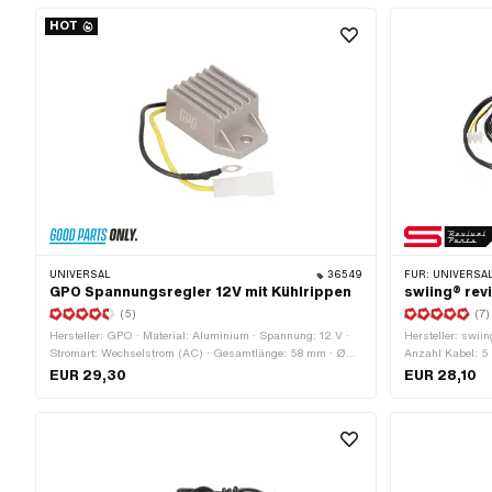
HOT
UNIVERSAL
36549
FÜR:
UNIVERSAL
GPO Spannungsregler 12V mit Kühlrippen
swiing® rev
(5)
(7)
Hersteller: GPO · Material: Aluminium · Spannung: 12 V ·
Hersteller: swiin
Stromart: Wechselstrom (AC) · Gesamtlänge: 58 mm · Ø
Anzahl Kabel: 5 
Befestigungsloch: 6.2 mm · Breite: 36 mm · Höhe: 23 mm
Kabelgabelung b
EUR 29,30
EUR 28,10
Schalter: 480 m
Lüsterklemme: J