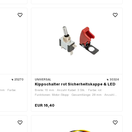
e: 6.2 mm ·
25270
UNIVERSAL
30324
Kippschalter rot Sicherheitskappe & LED
mm · Farbe:
Breite: 16 mm · Anzahl Kabel: 3 Stk. · Farbe: rot ·
Funktionen: Motor-Stopp · Gesamtlänge: 28 mm · Anzahl
Stellungen: 2 Stk. · Höhe: 52 mm · Ø Befestigungsloch: 12
mm
EUR 16,40