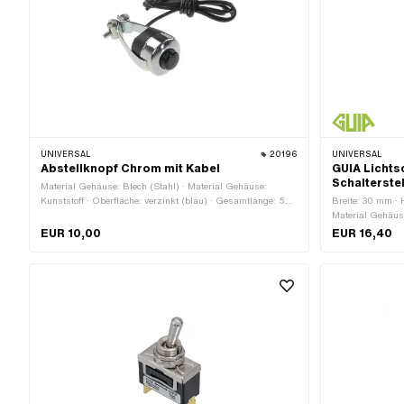
UNIVERSAL
20196
UNIVERSAL
Abstellknopf Chrom mit Kabel
GUIA Lichts
Schalterste
Material Gehäuse: Blech (Stahl) · Material Gehäuse:
Kunststoff · Oberfläche: verzinkt (blau) · Gesamtlänge: 56
Breite: 30 mm · H
mm · Funktionen: Motor-Stopp · Farbe: schwarz · Farbe:
Material Gehäuse
silber · Anzahl Kabel: 1 Stk. · Anzahl Stellungen: 2 Stk. ·
Oberfläche: verc
EUR 10,00
EUR 16,40
Kabellänge: 700 mm · Breite: 24.9 mm · Ø Lenker: 22 mm
Abblendlicht · Fu
· Gewindeart: M4x0.7 (Standardgewinde)
Funktionen: Hupe
Motor-Stopp · G
Stk. · Höhe: 30