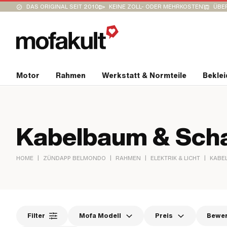
DAS ORIGINAL SEIT 2010
KEINE ZOLL- ODER MEHRKOSTEN
ÜBER
Motor
Rahmen
Werkstatt & Normteile
Bekle
Kabelbaum & Scha
|
|
|
|
HOME
ZÜNDAPP BELMONDO
RAHMEN
ELEKTRIK & LICHT
KABE
Filter
Mofa Modell
Preis
Bewe