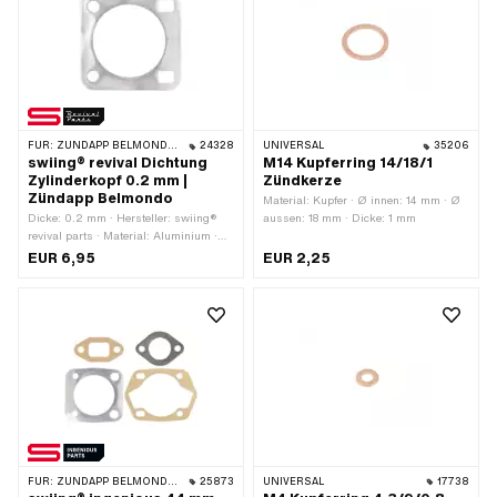
FÜR:
ZÜNDAPP BELMONDO · ZÜNDAPP
24328
UNIVERSAL
35206
swiing® revival Dichtung
M14 Kupferring 14/18/1
Zylinderkopf 0.2 mm |
Zündkerze
Zündapp Belmondo
Material: Kupfer · Ø innen: 14 mm · Ø
Dicke: 0.2 mm · Hersteller: swiing®
aussen: 18 mm · Dicke: 1 mm
revival parts · Material: Aluminium ·
Verwendungsort: Zylinderkopf · Ø
EUR 6,95
EUR 2,25
Auslass innen: 42 mm
FÜR:
ZÜNDAPP BELMONDO · ZÜNDAPP
25873
UNIVERSAL
17738