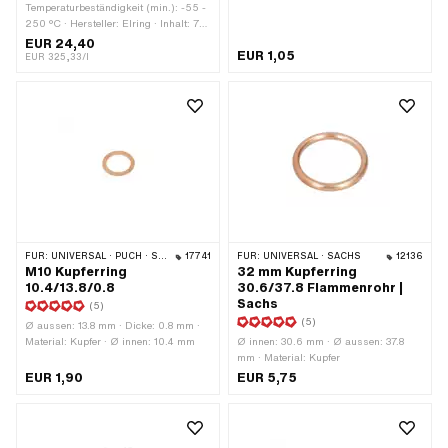
6.4 mm · Ø aussen: 11.8 mm · Dicke: 1
Temperaturbeständigkeit (min.): -55 -
mm · Anwendungsbereich: Standard ·
250 °C · Hersteller: Elring · Inhalt: 70
Puch OEM-Nr.: 24365
ml · Farbe: grün · Anwendungsbereich:
EUR 24,40
EUR 1,05
Chemie · Spaltmass (max.): 0.2 mm
EUR 325,33/l
FÜR:
UNIVERSAL · PUCH · SACHS · PONY / CILO (BETA 521 & 512)
17741
FÜR:
UNIVERSAL · SACHS
12136
M10 Kupferring
32 mm Kupferring
10.4/13.8/0.8
30.6/37.8 Flammenrohr |
Sachs
(5)
(5)
Ø aussen: 13.8 mm · Dicke: 0.8 mm ·
Material: Kupfer · Ø innen: 10.4 mm
Ø innen: 30.6 mm · Ø aussen: 37.8
mm · Material: Kupfer
EUR 1,90
EUR 5,75