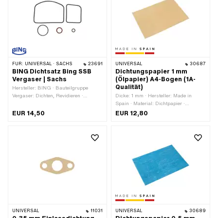
FÜR:
UNIVERSAL · SACHS
23691
UNIVERSAL
30687
BING Dichtsatz Bing SSB
Dichtungspapier 1 mm
Vergaser | Sachs
(Ölpapier) A4-Bogen (1A-
Qualität)
Hersteller: BING · Bauteilgruppe
Vergaser: Dichten, Revidieren ·
Dicke: 1 mm · Hersteller: Made in
Vergasertyp: SSB
Spain · Material: Dichtpapier ·
Verwendungsort: Universal
EUR 14,50
EUR 12,80
UNIVERSAL
11031
UNIVERSAL
30689