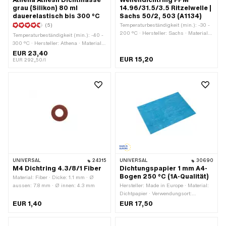
Athena Athesil Dichtmasse
Wellendichtring FPM
grau (Silikon) 80 ml
14.96/31.5/3.5 Ritzelwelle |
dauerelastisch bis 300 °C
Sachs 50/2, 503 (A1134)
(5)
Temperaturbeständigkeit (min.): -30 -
200 °C · Hersteller: Sachs · Material:
Temperaturbeständigkeit (min.): -40 -
FPM / FKM (umgangssprachlich
300 °C · Hersteller: Athena · Material:
bekannt als Viton) · Verwendungsort:
Silikon · Inhalt: 80 ml · Farbe: grau ·
EUR 23,40
Ritzelwelle · Ø innen: 14.96 mm ·
EUR 15,20
Anwendungsbereich: Chemie
EUR 292,50/l
Breite: 3.5 mm · Ø aussen: 31.4 mm ·
Pony OEM-Nr.: A1134 · Sachs OEM-
Nr.: 0230 011 200 · Sachs OEM-Nr.:
0230 011 100
UNIVERSAL
24315
UNIVERSAL
30690
M4 Dichtring 4.3/8/1 Fiber
Dichtungspapier 1 mm A4-
Bogen 250 °C (1A-Qualität)
Material: Fiber · Dicke: 1.1 mm · Ø
aussen: 7.8 mm · Ø innen: 4.3 mm
Hersteller: Made in Europe · Material:
Dichtpapier · Verwendungsort:
Universal · Dicke: 1 mm
EUR 1,40
EUR 17,50