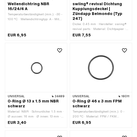
Wellendichtring NBR
swiing® revival Dichtung
16/24/4 A
Kupplungsdeckel |
Zündapp Belmondo (Typ
Temperaturbeständigkeit (min.): -30 -
247)
100 °C · Wellendichtringtyp: A - Mit
gummiertem Aussenmanteil / einer
Dicke: 0.45 mm · Hersteller: swiing®
Dichtlippe. · Material: NBR · Breite: 4
revival parts · Material: Dichtpapier ·
mm · Ø aussen: 24 mm · Ø innen: 16
Anzahl Bestandteile: 1 Stk. · Anzahl
EUR 6,95
EUR 7,55
mm
Befestigungspunkte: 9 Stk.
UNIVERSAL
34489
UNIVERSAL
18011
O-Ring Ø 13 x 1.5 mm NBR
O-Ring Ø 46 x 3 mm FPM
schwarz
schwarz
Material: NBR · Schnurdicke: 1.5 mm ·
Temperaturbeständigkeit (min.): 0 -
Ø aussen: 16 mm · Ø innen: 13 mm ·
200 °C · Material: FPM / FKM
Härte: 70 Shore
(umgangssprachlich bekannt als
EUR 3,40
EUR 6,95
Viton) · Verwendungsort: Universal ·
Anzahl Bestandteile: 1 Stk. · Farbe:
schwarz · Schnurdicke: 3 mm · Ø