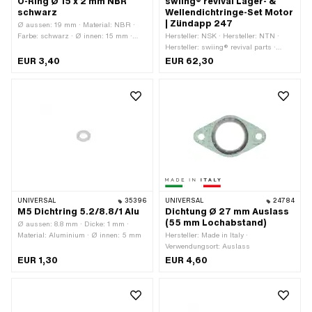
O-Ring Ø 15 x 2 mm NBR
swiing® revival Lager- &
schwarz
Wellendichtringe-Set Motor
| Zündapp 247
Ø aussen: 19 mm · Material: NBR ·
Farbe: schwarz · Ø innen: 15 mm ·
Hersteller: NSK · Hersteller: NTN ·
Schnurdicke: 2 mm · Härte: 70 Shore
Hersteller: swiing® revival parts ·
Anzahl Bestandteile: 7 Stk. ·
EUR 3,40
EUR 62,30
Anwendungsbereich: Standard
UNIVERSAL
35396
UNIVERSAL
24784
M5 Dichtring 5.2/8.8/1 Alu
Dichtung Ø 27 mm Auslass
(55 mm Lochabstand)
Ø aussen: 8.8 mm · Dicke: 1 mm ·
Material: Aluminium · Ø innen: 5 mm
Hersteller: Made in Italy ·
Verwendungsort: Auslass
EUR 1,30
EUR 4,60