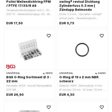
Polini Wellendichtring FPM
swiing® revival Dichtung
/ PTFE 17/35/8 AS
Zylinderfuss 0.3 mm |
Zündapp Belmondo
Temperaturbeständigkeit (min.): -30 -
200 °C · Wellendichtringtyp: AS - Mit
Dicke: 0.3 mm · Hersteller: swiing®
gummiertem Aussenmantel / einer
revival parts · Verwendungsort:
Dichtlippen / einer Staublippe. ·
Zylinderfuss
EUR 17,50
EUR 5,75
Hersteller: Polini · Material: FPM /
FKM (umgangssprachlich bekannt als
Viton) · Verwendungsort: Kurbelwelle ·
Verwendungsort: Universal · Breite: 8
mm · Ø aussen: 35 mm · Ø innen: 17
mm
UNIVERSAL
18810
UNIVERSAL
34490
BGS O-Ring Sortiment Ø 3 -
O-Ring Ø 19 x 2 mm NBR
22 mm
schwarz
Hersteller: BGS · Anzahl Bestandteile:
Material: NBR · Schnurdicke: 2 mm ·
225 Stk.
Ø aussen: 23 mm · Ø innen: 19 mm ·
Härte: 70 Shore
EUR 26,90
EUR 4,50