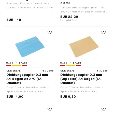
50 ml
Ø aussen: 10.4 mm · Dicke: 1 mm ·
Material: Aluminium · Ø innen: 6.1 mm
Temperaturbeständigkeit (min.): -55 -
250 °C · Hersteller: Loctite · Material:
Silikon · Inhalt: 50 ml · Farbe:
EUR 22,20
EUR 1,40
schwarz · Anwendungsbereich:
EUR 444,00/l
Chemie · Spaltmass (max.): 1 mm
UNIVERSAL
30688
UNIVERSAL
30685
Dichtungspapier 0.3 mm
Dichtungspapier 0.3 mm
A4-Bogen 250 °C (1A-
(Ölpapier) A4 Bogen (1A-
Qualität)
Qualität)
Dicke: 0.3 mm · Hersteller: Made in
Dicke: 0.3 mm · Hersteller: Made in
Spain · Material: Dichtpapier ·
Spain · Material: Dichtpapier ·
Verwendungsort: Universal
Verwendungsort: Universal
EUR 14,00
EUR 9,30