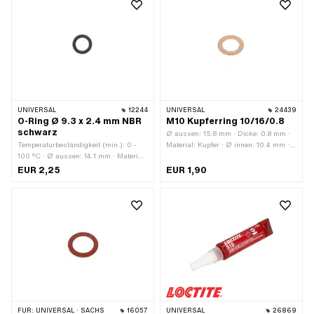
UNIVERSAL
12244
UNIVERSAL
24439
O-Ring Ø 9.3 x 2.4 mm NBR
M10 Kupferring 10/16/0.8
schwarz
Ø aussen: 15.8 mm · Dicke: 0.8 mm ·
Temperaturbeständigkeit (min.): 0 -
Material: Kupfer · Ø innen: 10.4 mm ·
100 °C · Ø aussen: 14.1 mm · Material:
Pony OEM-Nr.: A1817 · Sachs OEM-
NBR · Ø innen: 9.3 mm · Schnurdicke:
Nr.: 0250 042 001
EUR 2,25
EUR 1,90
2.4 mm · Härte: 70 Shore
FÜR:
UNIVERSAL · SACHS
16057
UNIVERSAL
26869