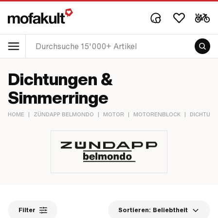
Dichtungen &
Simmerringe
HOME
|
ZÜNDAPP BELMONDO
|
MOTOR
|
MOTORENBLOCK
|
DICHTUNG
Filter
Sortieren:
Beliebtheit