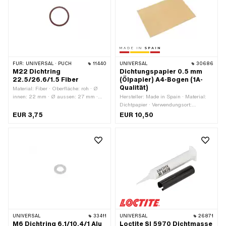
Standard · Anwendungsbereich:
Werkstattzubehör · Ø innen: 5 mm · Ø
innen: 6 mm · Ø innen: 7 mm · Ø
innen: 8 mm · Ø innen: 10 mm · Ø
innen: 10.5 mm · Ø innen: 11 mm · Ø
innen: 12 mm · Ø innen: 12.5 mm · Ø
innen: 14 mm · Ø innen: 15 mm · Ø
innen: 16 mm · Ø innen: 16.5 mm · Ø
FÜR:
UNIVERSAL · PUCH
11440
UNIVERSAL
30686
innen: 17.5 mm
M22 Dichtring
Dichtungspapier 0.5 mm
22.5/26.6/1.5 Fiber
(Ölpapier) A4-Bogen (1A-
Qualität)
Material: Fiber · Oberfläche: roh · Ø
innen: 22 mm · Ø aussen: 27 mm ·
Hersteller: Made in Spain · Material:
Dicke: 1.5 mm
Dichtpapier · Verwendungsort:
Universal · Dicke: 0.5 mm
EUR 3,75
EUR 10,50
UNIVERSAL
33411
UNIVERSAL
26871
M6 Dichtring 6.1/10.4/1 Alu
Loctite SI 5970 Dichtmasse