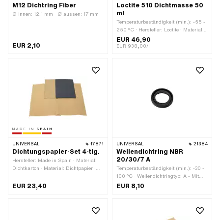
M12 Dichtring Fiber
Loctite 510 Dichtmasse 50
ml
Ø innen: 12.1 mm · Ø aussen: 17 mm
Temperaturbeständigkeit (min.): -55 -
250 °C · Hersteller: Loctite · Material:
Silikon · Inhalt: 50 ml · Farbe: pink ·
EUR 46,90
EUR 2,10
Gefahrenhinweis: Kann allergische
EUR 938,00/l
Hautreaktionen verursachen ·
Gefahrenhinweis: Kann die Atemwege
reizen · Gefahrenhinweis: Verursacht
schwere Augenreizung · Signalwort:
Achtung · Gefahrenpiktogramm:
GHS07 - Vorsicht gefährlich ·
Anwendungsbereich: Chemie ·
Spaltmass (max.): 0.25 mm
UNIVERSAL
17871
UNIVERSAL
21384
Dichtungspapier-Set 4-tlg.
Wellendichtring NBR
20/30/7 A
Hersteller: Made in Spain · Material:
Dichtkarton · Material: Dichtpapier ·
Temperaturbeständigkeit (min.): -30 -
Verwendungsort: Universal · Dicke:
100 °C · Wellendichtringtyp: A - Mit
0.25 mm · Dicke: 0.4 mm · Dicke: 0.5
gummiertem Aussenmanteil / einer
EUR 23,40
EUR 8,10
mm · Dicke: 1.2 mm
Dichtlippe. · Material: NBR · Ø innen:
20 mm · Breite: 7 mm · Ø aussen: 30
mm