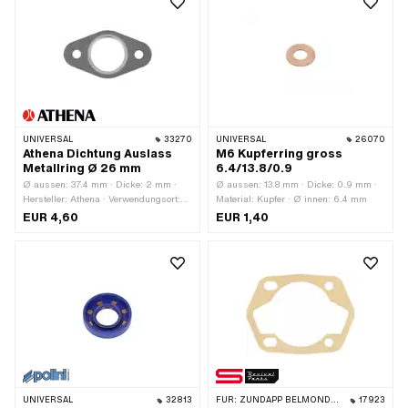
aussen: 52 mm · Ø innen: 46 mm
UNIVERSAL
33270
UNIVERSAL
26070
Athena Dichtung Auslass
M6 Kupferring gross
Metallring Ø 26 mm
6.4/13.8/0.9
Ø aussen: 37.4 mm · Dicke: 2 mm ·
Ø aussen: 13.8 mm · Dicke: 0.9 mm ·
Hersteller: Athena · Verwendungsort:
Material: Kupfer · Ø innen: 6.4 mm
Auslass · Ø innen: 26 mm ·
EUR 4,60
EUR 1,40
Gesamtlänge: 68 mm · Ø
Befestigungsloch: 6.7 mm · Anzahl
Befestigungspunkte: 2 Stk. ·
Lochabstand: 48 mm
UNIVERSAL
32813
FÜR:
ZÜNDAPP BELMONDO · ZÜNDAPP
17923