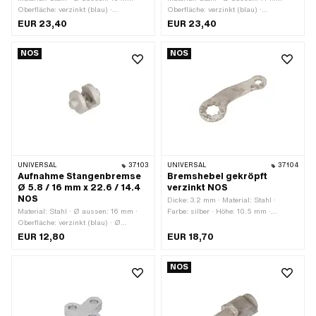
Oberfläche: verzinkt (blau) ·
Oberfläche: verzinkt (blau) ·
Gesamtlänge: 51.4 mm · Ø Achse: 10
Gesamtlänge: 34 mm · Ø Achse: 11
EUR 23,40
EUR 23,40
mm · Gewindegrösse: M8 · Breite
mm · Gewindegrösse: M8
Nockenaufnahme: 14.8 mm
NOS
NOS
UNIVERSAL
37103
UNIVERSAL
37104
Aufnahme Stangenbremse
Bremshebel gekröpft
Ø 5.8 / 16 mm x 22.6 / 14.4
verzinkt NOS
NOS
Dicke: 3.2 mm · Material: Stahl ·
Material: Stahl · Ø aussen: 16 mm ·
Farbe: silber · Höhe: 10.5 mm ·
Oberfläche: verzinkt (blau) · Ø
Oberfläche: verzinkt (blau) ·
Bohrung: 7 mm · Gesamtlänge: 22.6
Gesamtlänge: 67 mm ·
EUR 12,80
EUR 18,70
mm · Ø Achse: 5.8 mm
Verwendungsort: Bremsankerplatte
NOS