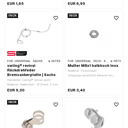
Breite: 20 mm · Gesamtlänge: 45 mm
EUR 1,65
EUR 6,95
INOX
INOX
FÜR:
UNIVERSAL · SACHS
36759
FÜR:
UNIVERSAL · PUCH · SACHS · ZÜNDAPP BELMONDO · CILO
11573
swiing® revival
Mutter M8x1 halbhoch Inox
Rückdrehfeder
Material: Chromstahl
Bremsankerplatte | Sachs
(umgangssprachlich bekannt als
Hersteller: swiing® revival parts ·
Nirosta) · Gewindeart: MF8x1
Material: Federstahl · Ø Draht: 2 mm ·
(Feingewinde) · Mutternart:
Oberfläche: elektropoliert
Sechskantmutter · Nenndurchmesser
EUR 9,30
EUR 3,40
(Gewinde): 8 mm · Antrieb:
Aussensechskant · Schlüsselweite: 13
INOX
mm