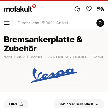
Bremsankerplatte &
Zubehör
HOME
|
VESPA
|
RAHMEN
|
RAD & BEREIFUNG & BREMSE
|
TROMMELB
Filter
Sortieren:
Beliebtheit