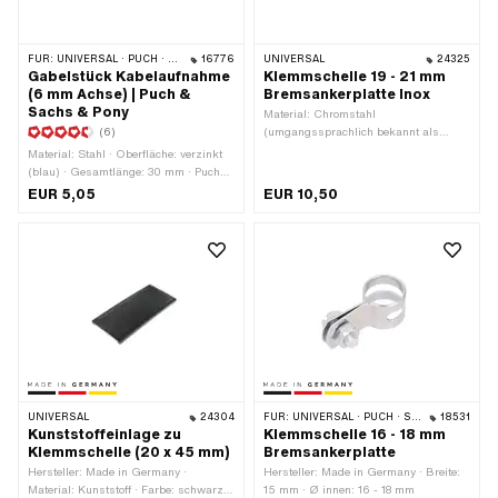
FÜR:
UNIVERSAL · PUCH · SACHS · PONY / CILO (BETA 521 & 512) · ZÜNDAPP BELMONDO
16776
UNIVERSAL
24325
Gabelstück Kabelaufnahme
Klemmschelle 19 - 21 mm
(6 mm Achse) | Puch &
Bremsankerplatte Inox
Sachs & Pony
Material: Chromstahl
(6)
(umgangssprachlich bekannt als
Nirosta) · Breite: 15 mm · Ø innen: 19 -
Material: Stahl · Oberfläche: verzinkt
21 mm
(blau) · Gesamtlänge: 30 mm · Puch
OEM-Nr.: 320.4.40.020.0 · Sachs
EUR 5,05
EUR 10,50
OEM-Nr.: F5114
UNIVERSAL
24304
FÜR:
UNIVERSAL · PUCH · SACHS · CILO
18531
Kunststoffeinlage zu
Klemmschelle 16 - 18 mm
Klemmschelle (20 x 45 mm)
Bremsankerplatte
Hersteller: Made in Germany ·
Hersteller: Made in Germany · Breite:
Material: Kunststoff · Farbe: schwarz ·
15 mm · Ø innen: 16 - 18 mm