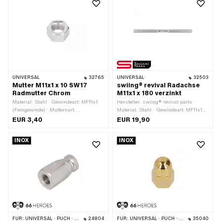
UNIVERSAL
32765
UNIVERSAL
32503
Mutter M11x1 x 10 SW17
swiing® revival Radachse
Radmutter Chrom
M11x1 x 180 verzinkt
Material: Stahl · Gewindeart: MF11x1
Hersteller: swiing® revival parts ·
(Feingewinde) · Mutternart:
Material: Stahl · Gewindeart: MF11x1
Sechskantmutter · Höhe: 10 mm ·
(Feingewinde) · Oberfläche: verzinkt
EUR 3,40
EUR 19,90
Nenndurchmesser (Gewinde): 11 mm ·
(blau) · Gesamtlänge: 180 mm · Ø
Antrieb: Aussensechskant ·
Schaft: 10.9 mm · Länge Schaft: 30
INOX
INOX
Oberfläche: verchromt ·
mm · Gewindelänge: 75 mm
Schlüsselweite: 17 mm ·
Anwendungsbereich: Custom
FÜR:
UNIVERSAL · PUCH · SACHS · ZÜNDAPP BELMONDO · CILO
24804
FÜR:
UNIVERSAL · PUCH · PEUGEOT
35040