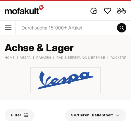
Achse & Lager
HOME
|
VESPA
|
RAHMEN
|
RAD & BEREIFUNG & BREMSE
|
RÜCKTRITTT
Filter
Sortieren:
Beliebtheit