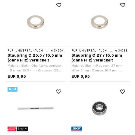
Nenndurchmesser (Gewinde): 11 mm ·
Höhe: 26.3 mm · Antrieb:
Aussensechskant · Oberfläche:
vergoldet · Schlüsselweite: 17 mm ·
Gewindetiefe: 21 mm
FÜR:
UNIVERSAL · PUCH · SACHS · ZÜNDAPP BELMONDO · CILO
34904
FÜR:
UNIVERSAL · PUCH · SACHS · ZÜNDAPP BELMONDO · CILO
34538
Staubring Ø 25.5 / 16.5 mm
Staubring Ø 27 / 16.5 mm
(ohne Filz) vernickelt
(ohne Filz) vernickelt
Material: Stahl · Oberfläche: vernickelt
Material: Stahl · Ø aussen: 27 mm ·
· Ø innen: 16.5 mm · Ø aussen: 25.5
Höhe: 5 mm · Ø innen: 16.5 mm ·
mm · Höhe: 4.6 mm
Oberfläche: vernickelt
EUR 6,95
EUR 6,95
NEU