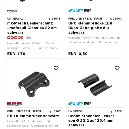
UNIVERSAL
24078
FÜR:
UNIVERSAL · PUCH · SACHS · PONY / CILO (BETA 521 & 512) · PIAGGIO
23563
mk-Merch Lenkerschutz
GPO Klemmbrücke EBR
«mofakult Classic» 22 cm
Guss-Gabelplatte Alu
schwarz
schwarz
(10)
Hersteller: GPO · Material: Aluminium
· Oberfläche: eloxiert · Farbe: schwarz
Hersteller: mofakult Merch · Farbe:
· Gesamtlänge: 47 mm · Breite: 17 mm
schwarz · Breite: 220 mm · Ø aussen:
· Höhe: 20.4 mm ·
40 mm · Ø innen: 13 mm
EUR 11,70
EUR 10,50
Klemmdurchmesser: 22 mm · Anzahl
Befestigungspunkte: 2 Stk. · Ø
Befestigungsloch: 6.4 mm ·
Lochabstand: 30 mm
FÜR:
UNIVERSAL · PUCH · SACHS · PIAGGIO · ZÜNDAPP BELMONDO
15367
UNIVERSAL
17438
EBR Klemmbrücke schwarz
Reduzierschalen Lenker
von Ø 22.2 auf 25.4 mm
Hersteller: EBR · Material: Stahl ·
schwarz
Farbe: schwarz · Oberfläche: lackiert ·