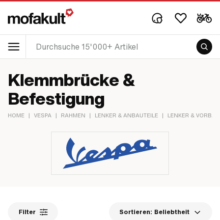
Klemmbrücke &
Befestigung
HOME
|
VESPA
|
RAHMEN
|
LENKER & ANBAUTEILE
|
LENKER & VORBAU
Filter
Sortieren:
Beliebtheit