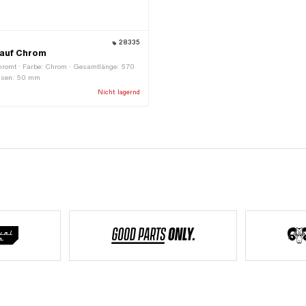
28335
lauf Chrom
chromt · Farbe: Chrom · Gesamtlänge: 570
ssen: 50 mm
Nicht lagernd