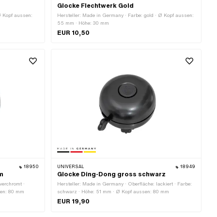
Glocke Flechtwerk Gold
Ø Kopf aussen:
Hersteller: Made in Germany · Farbe: gold · Ø Kopf aussen:
55 mm · Höhe: 30 mm
EUR 10,50
18950
UNIVERSAL
18949
m
Glocke Ding-Dong gross schwarz
verchromt ·
Hersteller: Made in Germany · Oberfläche: lackiert · Farbe:
sen: 80 mm
schwarz · Höhe: 51 mm · Ø Kopf aussen: 80 mm
EUR 19,90