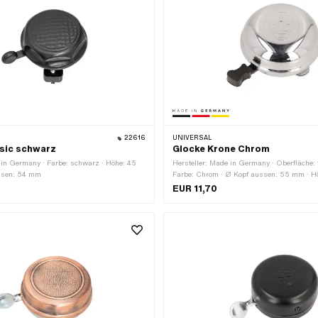
22616
UNIVERSAL
sic schwarz
Glocke Krone Chrom
 in Germany · Farbe: schwarz · Höhe: 45
Hersteller: Made in Germany · Oberfläche: 
ssen: 54 mm
Farbe: Chrom · Ø Kopf aussen: 55 mm · 
EUR 11,70