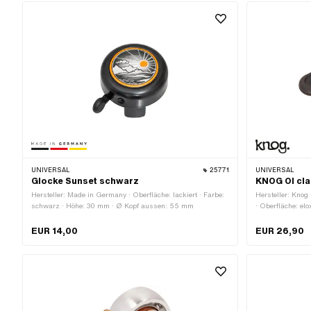
UNIVERSAL
25771
UNIVERSAL
Glocke Sunset schwarz
KNOG OI cla
Hersteller: Made in Germany · Oberfläche: lackiert · Farbe:
Hersteller: Knog 
schwarz · Höhe: 30 mm · Ø Kopf aussen: 55 mm
· Oberfläche: elo
37.7 mm · Breit
EUR 14,00
EUR 26,90