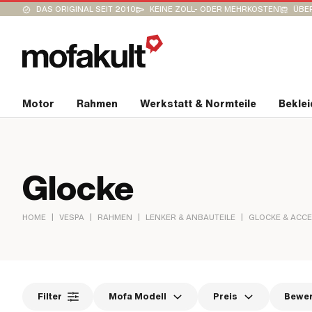
DAS ORIGINAL SEIT 2010
KEINE ZOLL- ODER MEHRKOSTEN
ÜBER
Motor
Rahmen
Werkstatt & Normteile
Bekle
Glocke
|
|
|
|
HOME
VESPA
RAHMEN
LENKER & ANBAUTEILE
GLOCKE & ACC
Filter
Mofa Modell
Preis
Bewe