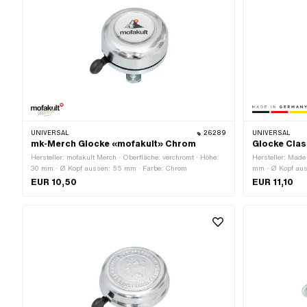
UNIVERSAL
26289
UNIVERSAL
mk-Merch Glocke «mofakult» Chrom
Glocke Clas
Hersteller: mofakult Merch · Oberfläche: verchromt · Höhe:
Hersteller: Made
30 mm · Ø Kopf aussen: 55 mm · Farbe: Chrom
mm · Ø Kopf au
EUR 10,50
EUR 11,10