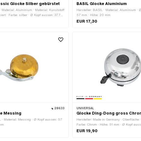
ssic Glocke Silber gebürstet
BASIL Glocke Aluminium
· Material: Aluminium · Material: Kunststoff
Hersteller: BASIL · Material: Aluminium · 
xiert · Farbe: silber · Ø Kopf aussen: 37.7
57 mm · Höhe: 20 mm
5 mm · Klemmdurchmesser: 22 mm
EUR 17,30
28633
UNIVERSAL
ke Messing
Glocke Ding-Dong gross Chro
L · Material: Messing · Ø Kopf aussen: 57
Hersteller: Made in Germany · Oberfläche: 
 mm
Farbe: Chrom · Höhe: 51 mm · Ø Kopf aus
EUR 19,90