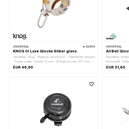
UNIVERSAL
32859
UNIVERSAL
KNOG OI Luxe Glocke Silber glanz
AirBell Glo
Hersteller: Knog · Material: Aluminium · Oberfläche: eloxiert
Hersteller: AirBe
· Farbe: silber · Breite: 15 mm · Ø Kopf aussen: 37.7 mm ·
Kunststoff · Ober
Klemmdurchmesser: 22 mm
Gesamtlänge: 55
EUR 46,90
EUR 31,60
mm · Klemmdurc