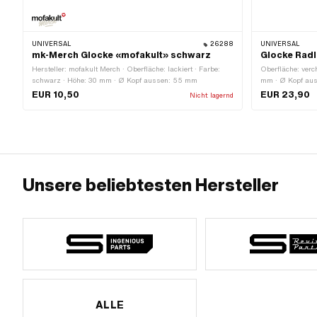
UNIVERSAL
26288
UNIVERSAL
mk-Merch Glocke «mofakult» schwarz
Glocke Rad
Hersteller: mofakult Merch · Oberfläche: lackiert · Farbe:
Oberfläche: ver
schwarz · Höhe: 30 mm · Ø Kopf aussen: 55 mm
mm · Ø Kopf au
EUR 10,50
EUR 23,90
Nicht lagernd
Unsere beliebtesten Hersteller
ALLE