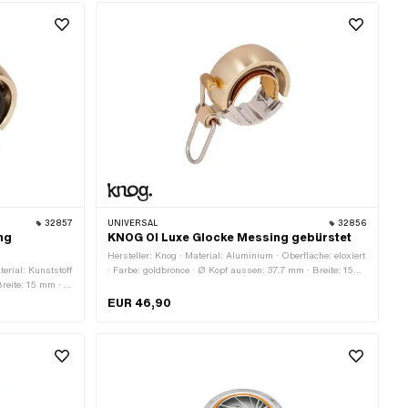
32857
UNIVERSAL
32856
ng
KNOG OI Luxe Glocke Messing gebürstet
Hersteller: Knog · Material: Aluminium · Oberfläche: eloxiert
terial: Kunststoff
· Farbe: goldbronce · Ø Kopf aussen: 37.7 mm · Breite: 15
 Breite: 15 mm · Ø
mm · Klemmdurchmesser: 22 mm
er: 22 mm
EUR 46,90