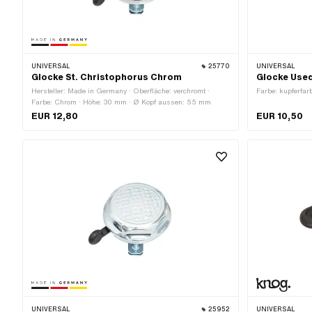
UNIVERSAL
25770
UNIVERSAL
Glocke St. Christophorus Chrom
Glocke Use
Hersteller: Made in Germany · Oberfläche: verchromt ·
Farbe: kupferfa
Farbe: Chrom · Höhe: 30 mm · Ø Kopf aussen: 55 mm
EUR 12,80
EUR 10,50
UNIVERSAL
25952
UNIVERSAL