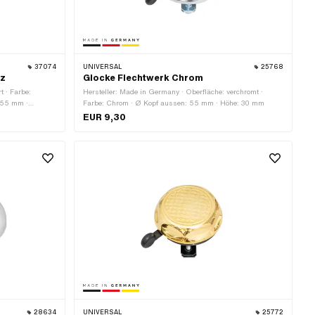
37074
UNIVERSAL
25768
rz
Glocke Flechtwerk Chrom
t · Farbe:
Hersteller: Made in Germany · Oberfläche: verchromt ·
 55 mm ·
Farbe: Chrom · Ø Kopf aussen: 55 mm · Höhe: 30 mm
esser: 22 mm ·
EUR 9,30
: 50 mm
28634
UNIVERSAL
25772