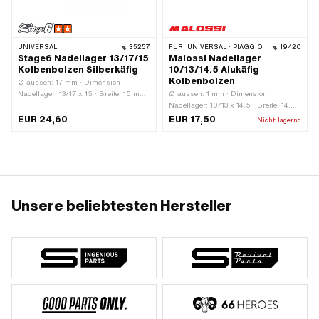
UNIVERSAL
35257
FÜR:
UNIVERSAL · PIAGGIO
19420
Stage6 Nadellager 13/17/15
Malossi Nadellager
Kolbenbolzen Silberkäfig
10/13/14.5 Alukäfig
Kolbenbolzen
Ø aussen: 17 mm · Dimension
Nadellager: 13/17 x 15 · Breite: 15 mm
Ø aussen: 1 mm · Dimension
· Hersteller: Stage6 · Lagerkäfig:
Nadellager: 10/13 x 14.5 · Breite: 14.5
Silberkäfig · Lagerart:
mm · Hersteller: Malossi · Lagerkäfig:
EUR 24,60
EUR 17,50
Nicht lagernd
Nadellagerkranz · Ø innen: 13 mm ·
Stahlblechkäfig · Lagerart:
Anwendungsbereich: Tuning
Nadellagerkranz · Ø innen: 13 mm
Unsere beliebtesten Hersteller