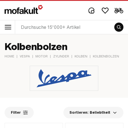
Kolbenbolzen
HOME
|
VESPA
|
MOTOR
|
ZYLINDER
|
KOLBEN
|
KOLBENBOLZEN
Filter
Sortieren:
Beliebtheit