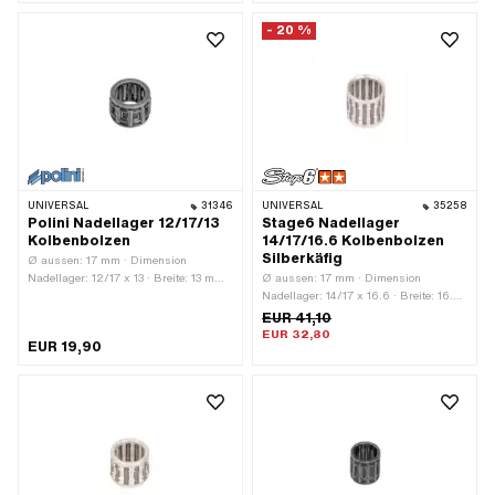
Nadellagerkranz · Ø innen: 12 mm
- 20 %
UNIVERSAL
31346
UNIVERSAL
35258
Polini Nadellager 12/17/13
Stage6 Nadellager
Kolbenbolzen
14/17/16.6 Kolbenbolzen
Silberkäfig
Ø aussen: 17 mm · Dimension
Nadellager: 12/17 x 13 · Breite: 13 mm ·
Ø aussen: 17 mm · Dimension
Hersteller: Polini · Lagerart:
Nadellager: 14/17 x 16.6 · Breite: 16.6
Nadelhülse · Ø innen: 12 mm
mm · Hersteller: Stage6 · Lagerkäfig:
EUR 41,10
Silberkäfig · Lagerart:
EUR 32,80
EUR 19,90
Nadellagerkranz · Ø innen: 14 mm ·
Anwendungsbereich: Tuning