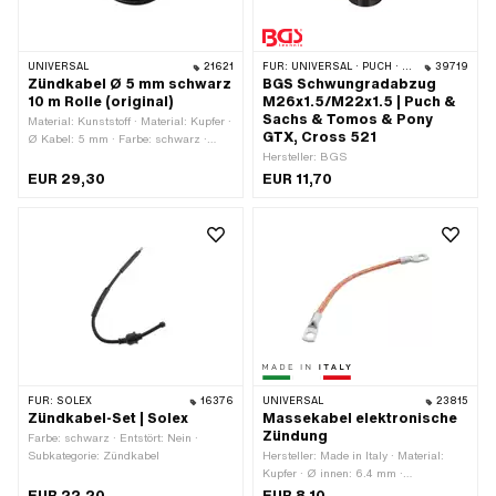
UNIVERSAL
21621
FÜR:
UNIVERSAL · PUCH · SACHS
39719
Zündkabel Ø 5 mm schwarz
BGS Schwungradabzug
10 m Rolle (original)
M26x1.5/M22x1.5 | Puch &
Sachs & Tomos & Pony
Material: Kunststoff · Material: Kupfer ·
GTX, Cross 521
Ø Kabel: 5 mm · Farbe: schwarz ·
Entstört: Nein · Subkategorie:
Hersteller: BGS
Zündkabel · Gesamtlänge: 10000 mm
EUR 29,30
EUR 11,70
FÜR:
SOLEX
16376
UNIVERSAL
23815
Zündkabel-Set | Solex
Massekabel elektronische
Zündung
Farbe: schwarz · Entstört: Nein ·
Subkategorie: Zündkabel
Hersteller: Made in Italy · Material:
Kupfer · Ø innen: 6.4 mm ·
Kabellänge: 150 mm · Anzahl