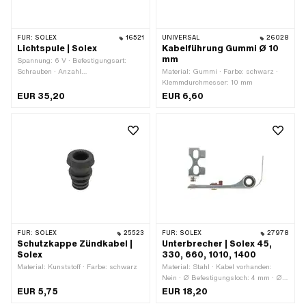
FÜR:
SOLEX
16521
UNIVERSAL
26028
Lichtspule | Solex
Kabelführung Gummi Ø 10
mm
Spannung: 6 V · Befestigungsart:
Schrauben · Anzahl
Material: Gummi · Farbe: schwarz ·
Befestigungspunkte: 2 Stk. ·
Klemmdurchmesser: 10 mm
Anwendungsbereich: Original ·
EUR 35,20
EUR 6,60
Anwendungsbereich: Standard
FÜR:
SOLEX
25523
FÜR:
SOLEX
27978
Schutzkappe Zündkabel |
Unterbrecher | Solex 45,
Solex
330, 660, 1010, 1400
Material: Kunststoff · Farbe: schwarz
Material: Stahl · Kabel vorhanden:
Nein · Ø Befestigungsloch: 4 mm · Ø
Achse: 4 mm · Anzahl
EUR 5,75
EUR 18,20
Befestigungspunkte: 3 Stk. ·