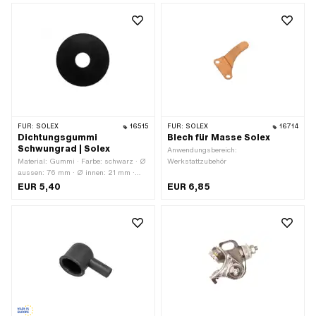
Anwendungsbereich: Original ·
Anwendungsbereich: Standard
FÜR:
SOLEX
16515
FÜR:
SOLEX
16714
Dichtungsgummi
Blech für Masse Solex
Schwungrad | Solex
Anwendungsbereich:
Material: Gummi · Farbe: schwarz · Ø
Werkstattzubehör
aussen: 76 mm · Ø innen: 21 mm ·
Anzahl Bestandteile: 1 Stk.
EUR 5,40
EUR 6,85