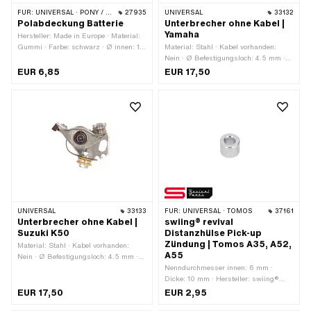
FÜR:
UNIVERSAL · PONY / CILO (BETA 521 & 512) · TOMOS
27935
UNIVERSAL
33132
Polabdeckung Batterie
Unterbrecher ohne Kabel |
Yamaha
Hersteller: Made in Europe · Material:
Gummi · Farbe: schwarz · Ø innen: 16
Material: Stahl · Kabel vorhanden:
mm · Höhe: 22 mm · Gesamtlänge: 37
Nein · Ø Befestigungsloch: 4.5 mm ·
mm · Tomos OEM-Nr.: 230886
Ø Achse: 4 mm · Anzahl
EUR 6,85
EUR 17,50
Befestigungspunkte: 1 Stk. ·
Anwendungsbereich: Standard
UNIVERSAL
33133
FÜR:
UNIVERSAL · TOMOS
37161
Unterbrecher ohne Kabel |
swiing® revival
Suzuki K50
Distanzhülse Pick-up
Zündung | Tomos A35, A52,
Material: Stahl · Kabel vorhanden:
A55
Nein · Ø Befestigungsloch: 4.5 mm ·
Ø Achse: 4 mm · Anzahl
Nenndurchmesser innen: 6 mm ·
Befestigungspunkte: 1 Stk. ·
Dicke: 10 mm · Hersteller: swiing®
Anwendungsbereich: Standard
revival parts · Material: Stahl · Ø
EUR 17,50
EUR 2,95
aussen: 12 mm · Nenndurchmesser