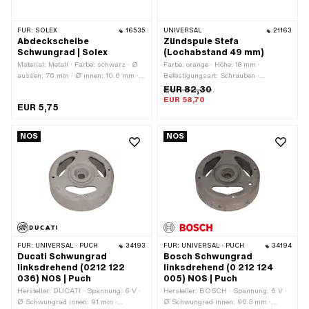
FÜR:
SOLEX
16535
UNIVERSAL
21163
Abdeckscheibe
Zündspule Stefa
Schwungrad | Solex
(Lochabstand 49 mm)
Material: Metall · Farbe: schwarz · Ø
Farbe: orange · Höhe: 18 mm ·
aussen: 76 mm · Ø innen: 10.6 mm ·
Befestigungsart: Schrauben ·
Oberfläche: lackiert
Gesamtlänge: 73 mm ·
EUR 82,30
Verwendungsort: Intern (in der
EUR 58,70
EUR 5,75
Zündung) · Anzahl
Befestigungspunkte: 2 Stk. ·
Anwendungsbereich: Original ·
NOS
NOS
Anwendungsbereich: Standard ·
Lochabstand: 49 mm
FÜR:
UNIVERSAL · PUCH
34193
FÜR:
UNIVERSAL · PUCH
34194
Ducati Schwungrad
Bosch Schwungrad
linksdrehend (0212 122
linksdrehend (0 212 124
036) NOS | Puch
005) NOS | Puch
Hersteller: DUCATI · Spannung: 6 V ·
Hersteller: BOSCH · Spannung: 6 V ·
Ø Schwungrad innen: 91 mm ·
Ø Schwungrad innen: 90.3 mm ·