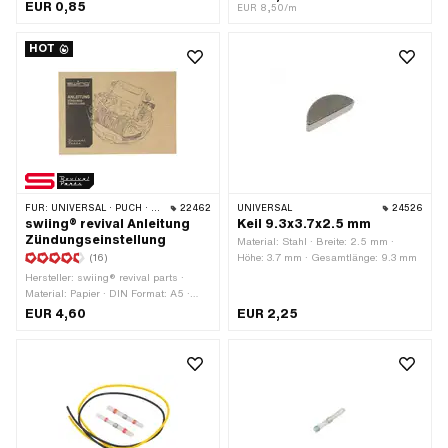
Werkstattzubehör
EUR 0,85
· Gesamtlänge: 400 mm ·
EUR 8,50/m
Subkategorie: Zündkabel · Pony OEM-
Nr.: A3939 · Sachs OEM-Nr.: 0665
HOT
016 101
FÜR:
UNIVERSAL · PUCH · SACHS · PIAGGIO · ZÜNDAPP BELMONDO
22462
UNIVERSAL
24526
swiing® revival Anleitung
Keil 9.3x3.7x2.5 mm
Zündungseinstellung
Material: Stahl · Breite: 2.5 mm ·
(16)
Höhe: 3.7 mm · Gesamtlänge: 9.3 mm
Hersteller: swiing® revival parts ·
Material: Papier · DIN Format: A5 ·
Anzahl Seiten: 17 Stk. · Sprache:
EUR 4,60
EUR 2,25
Deutsch