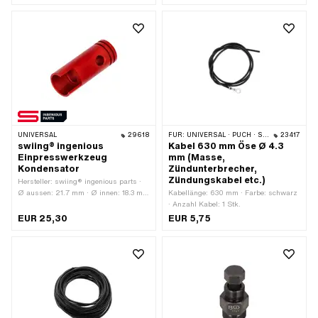
Befestigungsart: Schrauben · Ø
Gesamtlänge: 10000 mm
Befestigungsloch: 6.3 mm
UNIVERSAL
29618
FÜR:
UNIVERSAL · PUCH · SACHS · PIAGGIO · ZÜNDAPP BELMONDO · SOLEX · KREIDLER
23417
swiing® ingenious
Kabel 630 mm Öse Ø 4.3
Einpresswerkzeug
mm (Masse,
Kondensator
Zündunterbrecher,
Zündungskabel etc.)
Hersteller: swiing® ingenious parts ·
Ø aussen: 21.7 mm · Ø innen: 18.3 mm
Kabellänge: 630 mm · Farbe: schwarz
· Gesamtlänge: 56 mm ·
· Anzahl Kabel: 1 Stk.
Anwendungsbereich: Spezialwerkzeug
EUR 25,30
EUR 5,75