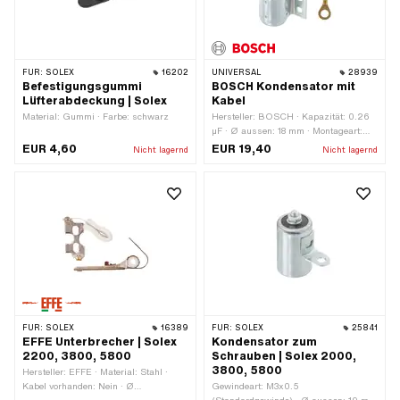
FÜR:
SOLEX
16202
UNIVERSAL
28939
Befestigungsgummi
BOSCH Kondensator mit
Lüfterabdeckung | Solex
Kabel
Material: Gummi · Farbe: schwarz
Hersteller: BOSCH · Kapazität: 0.26
µF · Ø aussen: 18 mm · Montageart:
Lasche zum Schrauben · Höhe: 31.5
EUR 4,60
EUR 19,40
Nicht lagernd
Nicht lagernd
mm · Anschlussart: Kabel zum
Schrauben · Ø Befestigungsloch: 4.4
mm · Gesamthöhe: 40 mm ·
Anwendungsbereich: Original ·
Anwendungsbereich: Standard · NSU
OEM-Nr.: 33-17-00-902 · BOSCH
OEM-Nr.: 1 237 330 821
FÜR:
SOLEX
16389
FÜR:
SOLEX
25841
EFFE Unterbrecher | Solex
Kondensator zum
2200, 3800, 5800
Schrauben | Solex 2000,
3800, 5800
Hersteller: EFFE · Material: Stahl ·
Kabel vorhanden: Nein · Ø
Gewindeart: M3x0.5