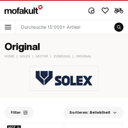
Original
HOME
|
SOLEX
|
MOTOR
|
ZÜNDUNG
|
ORIGINAL
Filter
Sortieren:
Beliebtheit
HOT