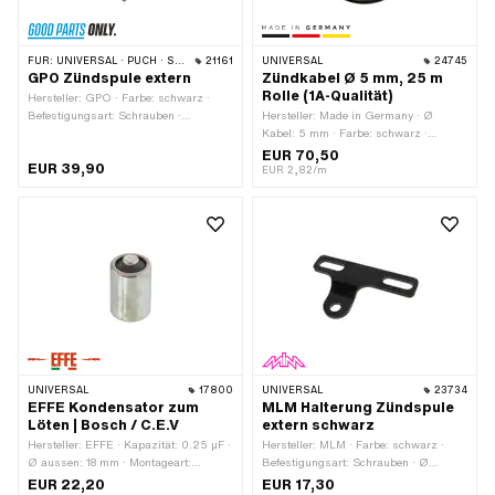
FÜR:
UNIVERSAL · PUCH · SACHS
21161
UNIVERSAL
24745
GPO Zündspule extern
Zündkabel Ø 5 mm, 25 m
Rolle (1A-Qualität)
Hersteller: GPO · Farbe: schwarz ·
Befestigungsart: Schrauben ·
Hersteller: Made in Germany · Ø
Verwendungsort: Extern (ausserhalb
Kabel: 5 mm · Farbe: schwarz ·
der Zündung) · Anzahl
Entstört: Nein · Subkategorie:
EUR 70,50
EUR 39,90
Befestigungspunkte: 4 Stk. ·
Zündkabel · Gesamtlänge: 25000
EUR 2,82/m
Anwendungsbereich: Original ·
mm
Anwendungsbereich: Standard
UNIVERSAL
17800
UNIVERSAL
23734
EFFE Kondensator zum
MLM Halterung Zündspule
Löten | Bosch / C.E.V
extern schwarz
Hersteller: EFFE · Kapazität: 0.25 µF ·
Hersteller: MLM · Farbe: schwarz ·
Ø aussen: 18 mm · Montageart:
Befestigungsart: Schrauben · Ø
Steckverbindung geklemmt · Höhe:
Befestigungsloch: 6.4 mm · Anzahl
EUR 22,20
EUR 17,30