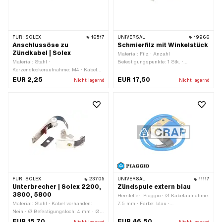
FÜR:
SOLEX
16517
UNIVERSAL
19966
Anschlussöse zu
Schmierfilz mit Winkelstück
Zündkabel | Solex
Material: Filz · Anzahl
Material: Stahl ·
Befestigungspunkte: 1 Stk. ·
Kerzensteckeraufnahme: M4 · Kabel
Anwendungsbereich: Original
vorhanden: Nein · Entstört: Nein ·
EUR 2,25
EUR 17,50
Nicht lagernd
Nicht lagernd
Subkategorie: Zündkerzenstecker
FÜR:
SOLEX
23705
UNIVERSAL
11117
Unterbrecher | Solex 2200,
Zündspule extern blau
3800, 5800
Hersteller: Piaggio · Ø Kabelaufnahme:
Material: Stahl · Kabel vorhanden:
7.5 mm · Farbe: blau ·
Nein · Ø Befestigungsloch: 4 mm · Ø
Befestigungsart: Schrauben · Ø
Achse: 4 mm · Anzahl
Befestigungsloch: 5.2 mm ·
EUR 15,70
EUR 46,50