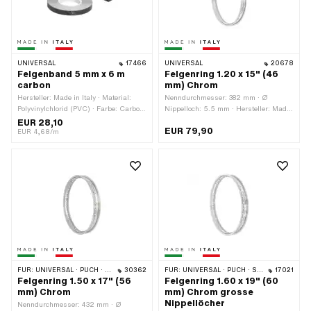
UNIVERSAL
17466
UNIVERSAL
20678
Felgenband 5 mm x 6 m
Felgenring 1.20 x 15" (46
carbon
mm) Chrom
Hersteller: Made in Italy · Material:
Nenndurchmesser: 382 mm · Ø
Polyvinylchlorid (PVC) · Farbe: Carbon
Nippelloch: 5.5 mm · Hersteller: Made
· Breite: 5 mm · Gesamtlänge: 6000
in Italy · Material: Stahl · Farbe: Chrom
EUR 28,10
EUR 79,90
mm · Beschaffenheit Rückseite:
· Felgenbetttiefe: 8.4 mm · Oberfläche:
EUR 4,68/m
Klebstoff · Verwendungsort: Rad ·
verchromt · Maulweite [Zoll]: 1.2 " ·
Transferfolie: Nein
Maulweite [mm]: 30.7 mm ·
Radgrösse: 15 " · Gesamtbreite
aussen: 45.9 mm · Anzahl
Speichenlöcher: 36 Stk.
FÜR:
UNIVERSAL · PUCH · SACHS · ZÜNDAPP BELMONDO
30362
FÜR:
UNIVERSAL · PUCH · SACHS
17021
Felgenring 1.50 x 17" (56
Felgenring 1.60 x 19" (60
mm) Chrom
mm) Chrom grosse
Nippellöcher
Nenndurchmesser: 432 mm · Ø