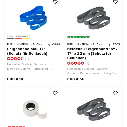
FÜR:
UNIVERSAL · PUCH · SACHS · PONY / CILO (BETA 521 & 512) · PIAGGIO · ZÜNDAPP BELMONDO · TOMOS
10994
FÜR:
UNIVERSAL · PUCH · SACHS · PONY / CILO (BETA 521 & 512) · PIAGGIO · ZÜNDAPP BELMONDO · TOMOS · BYE BIKE · ALPA CHOPPER / TURBO · CILO
19705
Felgenband blau 17"
Heidenau Felgenband 16" /
(Schutz für Schlauch)
17" x 22 mm (Schutz für
Schlauch)
(15)
(7)
Hersteller: Made in Germany ·
Material: Gummi · Farbe: blau ·
Hersteller: Heidenau · Material:
Radgrösse: 17 " · Gesamtlänge: 1280
Gummi · Farbe: schwarz · Radgrösse:
mm · Breite: 23 mm
16 - 17 " · Gesamtlänge: 1150 mm ·
EUR 4,10
EUR 4,60
Breite: 22 mm