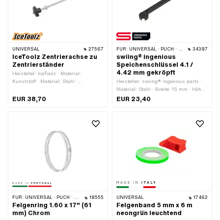
UNIVERSAL
27567
FÜR:
UNIVERSAL · PUCH · SACHS · PIAGGIO · ZÜNDAPP BELMONDO · SOLEX · TOMOS · ALPA CHOPPER / TURBO · CILO · DKW · FANTIC
34397
IceToolz Zentrierachse zu
swiing® ingenious
Zentrierständer
Speichenschlüssel 4.1 /
4.42 mm gekröpft
Hersteller: IceToolz · Material:
Kunststoff · Material: Stahl ·
Hersteller: swiing® ingenious parts ·
Oberfläche: verzinkt (blau) ·
Material: Stahl · Breite: 15 mm · Höhe:
Durchmesser: 7 mm · Gesamtlänge:
5 mm · Oberfläche: gasnitriert ·
EUR 38,70
EUR 23,40
220 mm
Gesamtlänge: 100.5 mm ·
Schlüsselweite: 4.1 mm ·
Schlüsselweite: 4.42 mm ·
Anwendungsbereich:
Werkstattzubehör
FÜR:
UNIVERSAL · PUCH · SACHS · ZÜNDAPP BELMONDO
18555
UNIVERSAL
17462
Felgenring 1.60 x 17" (61
Felgenband 5 mm x 6 m
mm) Chrom
neongrün leuchtend