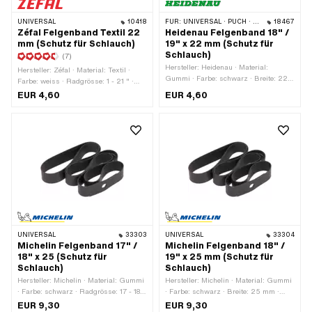
UNIVERSAL
10418
FÜR:
UNIVERSAL · PUCH · SACHS
18467
Zéfal Felgenband Textil 22
Heidenau Felgenband 18" /
mm (Schutz für Schlauch)
19" x 22 mm (Schutz für
Schlauch)
(7)
Hersteller: Heidenau · Material:
Hersteller: Zéfal · Material: Textil ·
Gummi · Farbe: schwarz · Breite: 22
Farbe: weiss · Radgrösse: 1 - 21 " ·
mm · Gesamtlänge: 1320 mm ·
Gesamtlänge: 1500 mm · Breite: 22
EUR 4,60
EUR 4,60
Radgrösse: 18 - 19 "
mm
UNIVERSAL
33303
UNIVERSAL
33304
Michelin Felgenband 17" /
Michelin Felgenband 18" /
18" x 25 (Schutz für
19" x 25 mm (Schutz für
Schlauch)
Schlauch)
Hersteller: Michelin · Material: Gummi
Hersteller: Michelin · Material: Gummi
· Farbe: schwarz · Radgrösse: 17 - 18 "
· Farbe: schwarz · Breite: 25 mm ·
· Gesamtlänge: 1210 mm · Breite: 25
Gesamtlänge: 1300 mm · Radgrösse:
EUR 9,30
EUR 9,30