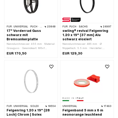
FÜR:
UNIVERSAL · PUCH · SACHS
23848
FÜR:
PUCH · SACHS
24997
17" Vorderrad Guss
swiing® revival Felgenring
schwarz mit
1.20 x 19" (37 mm) Alu
Bremsankerplatte
schwarz eloxiert
Nenndurchmesser: 455 mm · Material:
Nenndurchmesser: 485 mm · Ø
Grauguss · Gewindeart: M6x1
Nippelloch: 5.5 mm · Hersteller:
(Standardgewinde) · Farbe: schwarz ·
swiing® revival parts · Material:
EUR 170,50
EUR 129,30
Felgenbetttiefe: 20 mm · Oberfläche:
Aluminium · Farbe: schwarz ·
pulverbeschichtet · Ø Bremstrommel:
Felgenbetttiefe: 6.2 mm · Oberfläche:
90.2 mm · Ø Achse: 9 mm ·
eloxiert · Maulweite [Zoll]: 1.2 " ·
Radgrösse: 17 " · Gesamtbreite
Maulweite [mm]: 27.7 mm ·
aussen: 55 mm
Radgrösse: 19 " · Gesamtbreite
aussen: 36.7 mm · Anzahl
Speichenlöcher: 36 Stk.
FÜR:
UNIVERSAL · SOLEX
18554
UNIVERSAL
17463
Felgenring 1.20 x 19" (28
Felgenband 5 mm x 6 m
Loch) Chrom | Solex
neonorange leuchtend