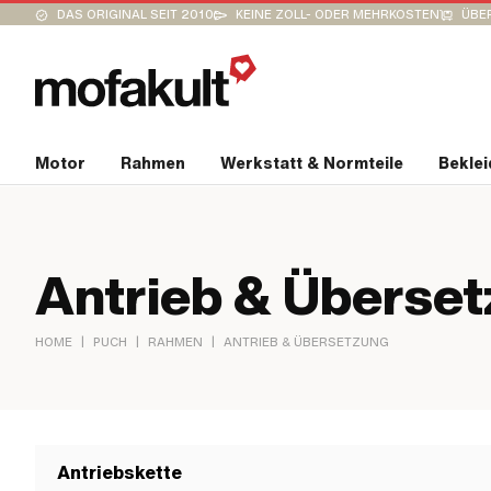
DAS ORIGINAL SEIT 2010
KEINE ZOLL- ODER MEHRKOSTEN
ÜBER
Motor
Rahmen
Werkstatt & Normteile
Bekle
Antrieb & Überse
|
|
|
HOME
PUCH
RAHMEN
ANTRIEB & ÜBERSETZUNG
Antriebskette