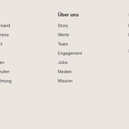
Über uns
rsand
Story
iness
Werte
kt
Team
Engagement
en
Jobs
rufen
Medien
ehrung
Mission