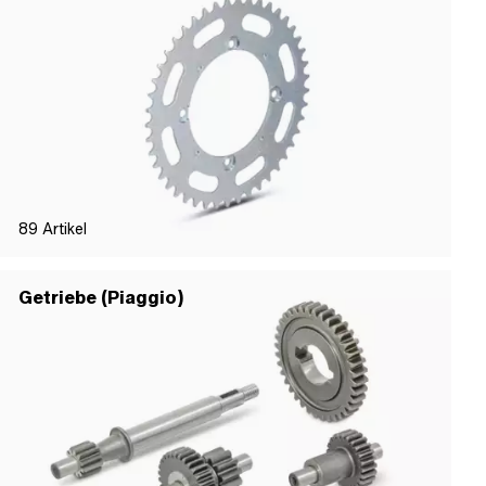
89
Artikel
Getriebe (Piaggio)