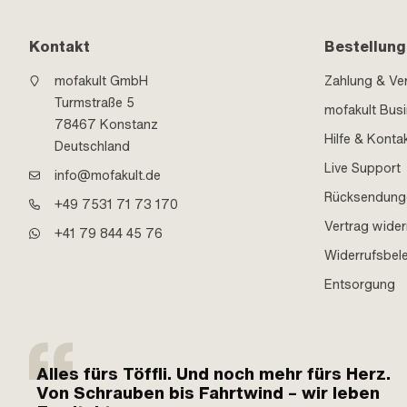
Kontakt
Bestellung
mofakult GmbH
Zahlung & Ve
Turmstraße 5
mofakult Bus
78467 Konstanz
Hilfe & Konta
Deutschland
Live Support
info@mofakult.de
Rücksendung
+49 7531 71 73 170
Vertrag wider
+41 79 844 45 76
Widerrufsbel
Entsorgung
Alles fürs Töffli. Und noch mehr fürs Herz.
Von Schrauben bis Fahrtwind – wir leben