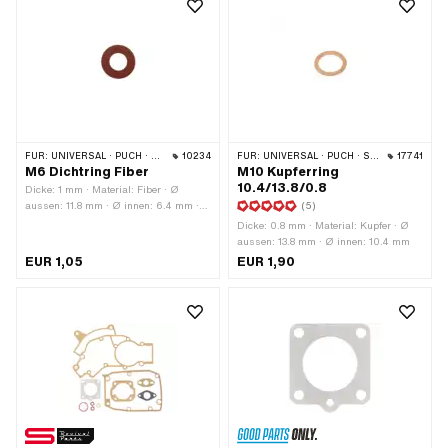
FÜR:
UNIVERSAL · PUCH · SACHS · PONY / CILO (BETA 521 & 512)
10234
FÜR:
UNIVERSAL · PUCH · SACHS · PONY / CILO (BETA 521 & 512)
17741
M6 Dichtring Fiber
M10 Kupferring
10.4/13.8/0.8
Dicke: 1 mm · Material: Fiber · Ø
aussen: 11.8 mm · Ø innen: 6.4 mm ·
(5)
Oberfläche: roh · Verwendungsort:
Dicke: 0.8 mm · Material: Kupfer · Ø
Motorengehäuse · Verwendungsort:
aussen: 13.8 mm · Ø innen: 10.4 mm
Vergaser · Anwendungsbereich:
EUR 1,05
EUR 1,90
Standard · Puch OEM-Nr.: 24365