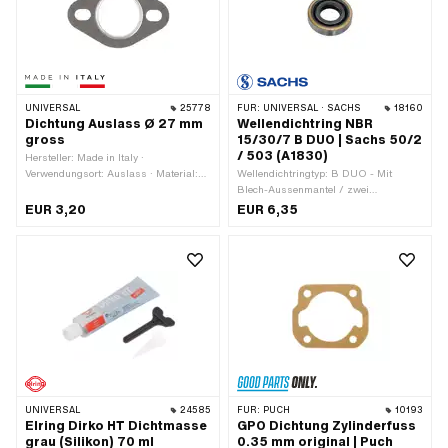
UNIVERSAL
25778
FÜR:
UNIVERSAL · SACHS
18160
Dichtung Auslass Ø 27 mm
Wellendichtring NBR
gross
15/30/7 B DUO | Sachs 50/2
/ 503 (A1830)
Hersteller: Made in Italy ·
Verwendungsort: Auslass · Material:
Wellendichtringtyp: B DUO - Mit
Blech (Stahl) · Material: Dichtkarton ·
Blech-Aussenmantel / zwei
Ø innen: 26.3 mm · Ø aussen: 44 mm
Dichtlippen. · Hersteller: Sachs ·
EUR 3,20
EUR 6,35
· Ø Befestigungsloch: 6.9 mm · Dicke:
Material: NBR · Ø innen: 15 mm · Ø
2 mm · Lochabstand: 42 - 56.8 mm ·
aussen: 30 mm ·
Anzahl Befestigungspunkte: 2 Stk.
Temperaturbeständigkeit (min.): -30 -
100 °C · Breite: 7 mm · Pony OEM-Nr.:
A1830 · Sachs OEM-Nr.: 0250 090
000
UNIVERSAL
24585
FÜR:
PUCH
10193
Elring Dirko HT Dichtmasse
GPO Dichtung Zylinderfuss
grau (Silikon) 70 ml
0.35 mm original | Puch