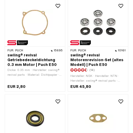
FÜR:
PUCH
15695
FÜR:
PUCH
10161
swiing® revival
swiing® revival
Getriebedeckeldichtung
Motorenrevision-Set (altes
0.3 mm Motor | Puch E50
Modell) | Puch E50
Dicke: 0.35 mm · Hersteller: swiing®
(14)
revival parts · Material: Dichtpapier ·
Hersteller: NSK · Hersteller: NTN ·
Farbe: sandfarben · Ø aussen: 116 mm
Hersteller: swiing® revival parts ·
· Ø innen: 106 mm · Anzahl
Anzahl Bestandteile: 7 Stk. ·
EUR 2,80
EUR 45,80
Bestandteile: 1 Stk. · Anzahl
Anwendungsbereich: Standard
Befestigungspunkte: 4 Stk. · Puch
OEM-Nr.: 349.1.10.349.1