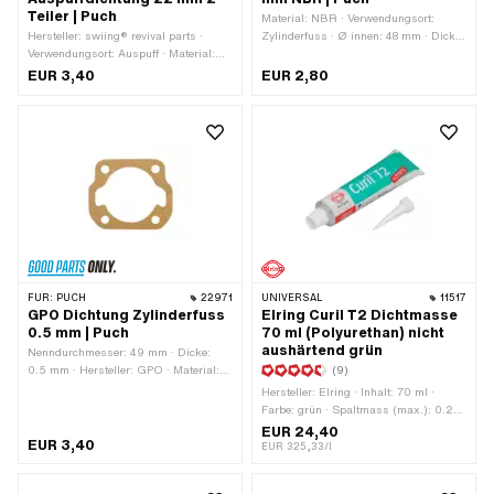
Teiler | Puch
Material: NBR · Verwendungsort:
Hersteller: swiing® revival parts ·
Zylinderfuss · Ø innen: 48 mm · Dicke:
Verwendungsort: Auspuff · Material:
0.5 mm
Dichtkarton · Ø innen: 26 mm · Ø
EUR 3,40
EUR 2,80
aussen: 34 mm · Ø Auslass innen:
26.5 mm · Dicke: 2 mm ·
Anwendungsbereich: Standard
FÜR:
PUCH
22971
UNIVERSAL
11517
GPO Dichtung Zylinderfuss
Elring Curil T2 Dichtmasse
0.5 mm | Puch
70 ml (Polyurethan) nicht
aushärtend grün
Nenndurchmesser: 49 mm · Dicke:
0.5 mm · Hersteller: GPO · Material:
(9)
Ölpapier · Ø innen: 49 mm ·
Hersteller: Elring · Inhalt: 70 ml ·
Verwendungsort: Zylinderfuss ·
Farbe: grün · Spaltmass (max.): 0.2
Lochbild [mm]: 44 x 44 ·
mm · Temperaturbeständigkeit (min.):
EUR 24,40
Anwendungsbereich: Standard · Puch
EUR 3,40
-55 - 250 °C · Anwendungsbereich:
EUR 325,33/l
OEM-Nr.: 349.3.10.013.1
Chemie