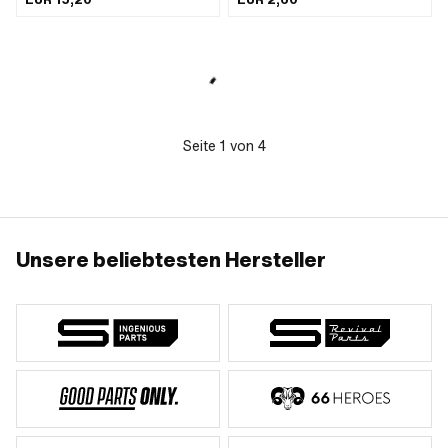
bekannt als Viton) · Breite: 3.5 mm · Ø
900.3721
aussen: 31.4 mm · Ø innen: 14.96 mm
· Verwendungsort: Ritzelwelle · Pony
OEM-Nr.: A1134 · Sachs OEM-Nr.:
0230 011 200 · Sachs OEM-Nr.: 0230
011 100
Seite
1
von
4
Unsere beliebtesten Hersteller