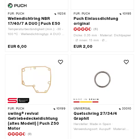
FÜR:
PUCH
11234
FÜR:
PUCH
10195
Wellendichtring NBR
Puch Einlassdichtung
17/40/7 A DUO | Puch E50
original
Temperaturbeständigkeit (min.): -30 -
(6)
100 °C · Wellendichtringtyp: A DUO -
Dicke: 0.35 mm · Material: Dichtpapier
Mit gummiertem Aussenmantel / zwei
· Ø innen: 15 mm · Ø
Dichtlippen. · Hersteller: Puch ·
Schraubenaufnahme: 6.3 mm ·
EUR 6,00
EUR 2,00
Material: NBR · Breite: 7 mm · Ø
Verwendungsort: Einlass ·
aussen: 40 mm · Ø innen: 17 mm
Lochabstand Einlass: 32.5 - 38 mm ·
Anwendungsbereich: Original
FÜR:
PUCH
10199
UNIVERSAL
33010
swiing® revival
Quetschring 27/34/4
Getriebedeckeldichtung
Graphit
(altes Modell) | Puch Z50
Hersteller: Made in Spain ·
Motor
Verwendungsort: Auspuff · Material:
(8)
Blech (Stahl) · Material: Grafit /
Graphit · Ø innen: 27 mm · Ø aussen: