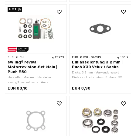
mm
HOT
FÜR:
PUCH
23273
FÜR:
PUCH · SACHS
15012
swiing® revival
Einlassdichtung 3.2 mm |
Motorrevision-Set klein |
Puch X30 Velux / Sachs
Puch E50
Dicke: 3.2 mm · Verwendungsort:
Hersteller: Motorex · Hersteller:
Einlass · Lochabstand Einlass: 32
swiing® revival parts · Anzahl
mm
Bestandteile: 42 Stk. ·
EUR 88,10
EUR 3,90
Anwendungsbereich: Standard