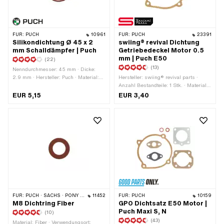
FÜR:
PUCH
10961
FÜR:
PUCH
23391
Silikondichtung Ø 45 x 2
swiing® revival Dichtung
mm Schalldämpfer | Puch
Getriebedeckel Motor 0.5
mm | Puch E50
(22)
(13)
Nenndurchmesser: 45 mm · Dicke:
2.9 mm · Hersteller: Puch · Material:
Hersteller: swiing® revival parts ·
Silikon · Ø aussen: 52 mm · Ø innen:
Anzahl Bestandteile: 1 Stk. · Material:
45 mm · Verwendungsort: Auspuff ·
Dichtpapier · Ø innen: 106 mm ·
EUR 5,15
EUR 3,40
Anwendungsbereich: Standard
Farbe: sandfarben · Ø aussen: 116 mm
· Dicke: 0.5 mm · Anzahl
Befestigungspunkte: 4 Stk. ·
Alternative Ausf. der Puch OEM-Nr.:
349.1.10.349.1
FÜR:
PUCH · SACHS · PONY / CILO (BETA 521 & 512) · PIAGGIO · ZÜNDAPP BELMONDO
11452
FÜR:
PUCH
10159
M8 Dichtring Fiber
GPO Dichtsatz E50 Motor |
Puch Maxi S, N
(10)
(43)
Material: Fiber · Verwendungsort: