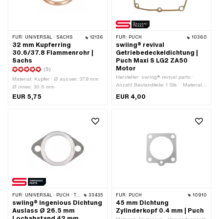
FÜR:
UNIVERSAL · SACHS
12136
FÜR:
PUCH
10360
32 mm Kupferring
swiing® revival
30.6/37.8 Flammenrohr |
Getriebedeckeldichtung |
Sachs
Puch Maxi S LG2 ZA50
Motor
(5)
Hersteller: swiing® revival parts ·
Material: Kupfer · Ø aussen: 37.8 mm ·
Anzahl Bestandteile: 1 Stk. · Material:
Ø innen: 30.6 mm
Dichtpapier · Farbe: sandfarben ·
EUR 5,75
EUR 4,00
Dicke: 0.3 mm · Gesamtlänge: 175
mm · Breite: 133 mm · Anzahl
Befestigungspunkte: 6 Stk.
FÜR:
UNIVERSAL · PUCH · TOMOS
33435
FÜR:
PUCH
10910
swiing® ingenious Dichtung
45 mm Dichtung
Auslass Ø 26.5 mm
Zylinderkopf 0.4 mm | Puch
Lochabstand 42 mm