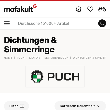
Dichtungen &
Simmerringe
HOME
|
PUCH
|
MOTOR
|
MOTORENBLOCK
|
DICHTUNGEN & SIMMERRI
Filter
Sortieren:
Beliebtheit