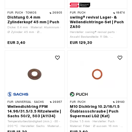
FÜR:
PUCH · TOMOS
26905
FÜR:
PUCH
18474
Dichtung 0.4 mm
swiing® revival Lager- &
Zylinderkopf 45 mm | Puch
Wellendichtringe-Set | Puch
ZA50
Dicke: 0.4 mm · Material: Aluminium ·
Ø Zylinder: 45 mm · Ø
Hersteller: swiing® revival parts ·
Schraubenaufnahme: 7 mm ·
Anzahl Bestandteile: 11 Stk. ·
Verwendungsort: Zylinderkopf ·
Anwendungsbereich: Standard
EUR 3,40
EUR 129,30
Anwendungsbereich: Tuning
FÜR:
UNIVERSAL · SACHS
26957
FÜR:
PUCH
28140
Wellendichtring FPM
M10 Dichtring 10.2/16/1.5
14.96/31.5/3.5 Ritzelwelle |
Ölablassschraube | Puch
Sachs 50/2, 503 (A1134)
Supermaxi LG2 (Kat)
Temperaturbeständigkeit (min.): -30 -
Dicke: 1.5 mm · Hersteller: Puch ·
200 °C · Hersteller: Sachs · Material:
Material: Fiber · Ø aussen: 16 mm · Ø
FPM / FKM (umgangssprachlich
innen: 10.2 mm · Puch OEM-Nr.:
EUR 15,20
EUR 2,60