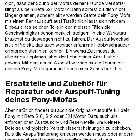
dich, dass der Sound der Mofas deiner Freunde viel satter
klingt als dein Beta 521 Motor? Dann solltest du dich nicht
länger grämen, sondern aktiv werden. Statte dein Pony Mofa
mit einem Rennauspuff aus! Tatsächlich lässt sich mit dem
Einbau eines solchen Teils in den meisten Fällen die
Geschwindigkeit schon merklich steigern. In eine Werkstatt
brauchst du deswegen nicht zu fahren. Der Auspuffwechsel
ist ein Projekt, das auch weniger erfahrene Hobbyschrauber
erfolgreich stemmen können. Ein wenig Zeit musst du
allerdings einplanen, aber der Lohn deiner Arbeit ist dir
gewiss. Mit dem neuen Auspuff werden dir die Touren mit
deinem Pony-Mofa garantiert noch mehr Spass bereiten.
Ersatzteile und Zubehör für
Reparatur oder Auspuff-Tuning
deines Pony-Mofas
Aber natürlich findest du auch die Original-Auspuffe für dein
Pony mit Beta 518, 519 oder 521 Motor. Dazu auch alle
erforderlichen Austausch- und Reserveteile, um kleinere
Defekte und typische Verschleisserscheinungen zu beheben.
Falls die Auspuffhalterung erneuert werden muss oder andere
umfangreichere Reparaturen anfallen, findest du bei