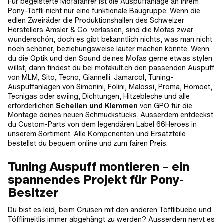
Für begeisterte Mofafahrer ist die Auspuffanlage an ihrem
Pony-Töffli nicht nur eine funktionale Baugruppe. Wenn die
edlen Zweiräder die Produktionshallen des Schweizer
Herstellers Amsler & Co. verlassen, sind die Mofas zwar
wunderschön, doch es gibt bekanntlich nichts, was man nicht
noch schöner, beziehungsweise lauter machen könnte. Wenn
du die Optik und den Sound deines Mofas gerne etwas stylen
willst, dann findest du bei mofakult.ch den passenden Auspuff
von MLM, Sito, Tecno, Giannelli, Jamarcol, Tuning-
Auspuffanlagen von Simonini, Polini, Malossi, Proma, Homoet,
Tecnigas oder swiing, Dichtungen, Hitzebleche und alle
erforderlichen
Schellen und Klemmen
von GPO für die
Montage deines neuen Schmuckstücks. Ausserdem entdeckst
du Custom-Parts von dem legendären Label 66Heroes in
unserem Sortiment. Alle Komponenten und Ersatzteile
bestellst du bequem online und zum fairen Preis.
Tuning Auspuff montieren – ein
spannendes Projekt für Pony-
Besitzer
Du bist es leid, beim Cruisen mit den anderen Töfflibuebe und
Töfflimeitlis immer abgehängt zu werden? Ausserdem nervt es