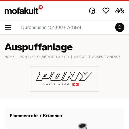
Auspuffanlage
HOME
|
PONY / CILO (BETA 521 & 512)
|
MOTOR
|
AUSPUFFANLAGE
Flammenrohr / Krümmer