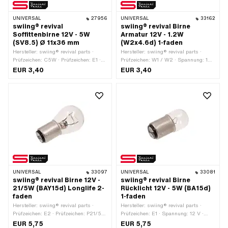
UNIVERSAL
27956
UNIVERSAL
33162
swiing® revival
swiing® revival Birne
Soffittenbirne 12V - 5W
Armatur 12V - 1.2W
(SV8.5) Ø 11x36 mm
(W2x4.6d) 1-faden
Hersteller: swiing® revival parts ·
Hersteller: swiing® revival parts ·
Prüfzeichen: C5W · Prüfzeichen: E1 ·
Prüfzeichen: W1 / W2 · Spannung: 12
Leuchtmittelfassung: Soffittenbirne ·
V · Farbe: weiss · Leistung: 1 W ·
EUR 3,40
EUR 3,40
Spannung: 12 V · Leistung: 5 W ·
Leuchtmittelfassung: W2x4.6d ·
Farbe: weiss · Gesamtlänge: 38 mm ·
Gesamtlänge: 18 mm · Ø Lampenkopf:
Ø Lampenkopf: 11 mm · LED: Nein
5 mm · LED: Nein
UNIVERSAL
33097
UNIVERSAL
33081
swiing® revival Birne 12V -
swiing® revival Birne
21/5W (BAY15d) Longlife 2-
Rücklicht 12V - 5W (BA15d)
faden
1-faden
Hersteller: swiing® revival parts ·
Hersteller: swiing® revival parts ·
Prüfzeichen: E2 · Prüfzeichen: P21/5W
Prüfzeichen: E1 · Spannung: 12 V ·
· Spannung: 12 V · Farbe: weiss ·
Farbe: weiss · Leistung: 5 W ·
EUR 5,75
EUR 5,75