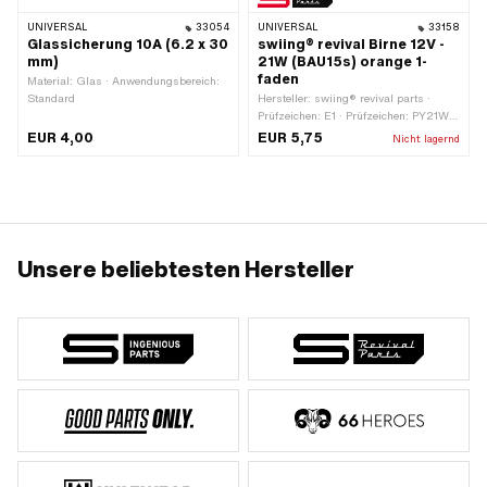
UNIVERSAL
33054
UNIVERSAL
33158
Glassicherung 10A (6.2 x 30
swiing® revival Birne 12V -
mm)
21W (BAU15s) orange 1-
faden
Material: Glas · Anwendungsbereich:
Standard
Hersteller: swiing® revival parts ·
Prüfzeichen: E1 · Prüfzeichen: PY21W ·
Spannung: 12 V · Farbe: orange ·
EUR 4,00
EUR 5,75
Nicht lagernd
Leistung: 21 W · Leuchtmittelfassung:
BAU15s · Ø Sockel: 15 mm ·
Gesamtlänge: 48 mm · Ø Lampenkopf:
25 mm · LED: Nein
Unsere beliebtesten Hersteller