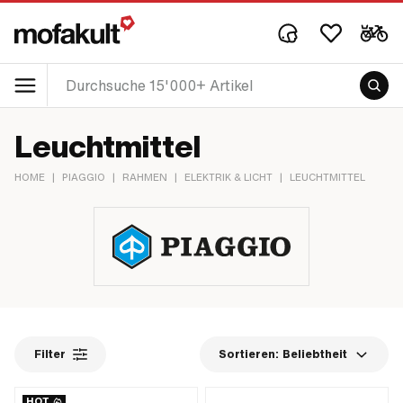
Leuchtmittel
HOME
|
PIAGGIO
|
RAHMEN
|
ELEKTRIK & LICHT
|
LEUCHTMITTEL
Filter
Sortieren:
Beliebtheit
HOT