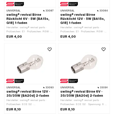
UNIVERSAL
33087
UNIVERSAL
33084
swiing® revival Birne
swiing® revival Birne
Rücklicht 6V - 5W (BA15s,
Rücklicht 12V - 5W (BA15s,
G18) 1-faden
G18) 1-faden
Hersteller: swiing® revival parts ·
Hersteller: swiing® revival parts ·
Prüfzeichen: E1 · Prüfzeichen: R5W ·
Prüfzeichen: E1 · Prüfzeichen: R5W ·
Spannung: 6 V · Farbe: weiss ·
Spannung: 12 V · Farbe: weiss ·
EUR 4,00
EUR 4,00
Leistung: 5 W · Leuchtmittelfassung:
Leistung: 5 W · Leuchtmittelfassung:
BA15s · Ø Sockel: 15 mm ·
BA15s · Ø Sockel: 15 mm ·
Gesamtlänge: 35 mm · Ø Lampenkopf:
Gesamtlänge: 36 mm · Ø Lampenkopf:
16 mm · LED: Nein
17 mm · LED: Nein
UNIVERSAL
33093
UNIVERSAL
33091
swiing® revival Birne 12V -
swiing® revival Birne 6V -
35/35W (BA20d) 2-faden
35/35W (BA20d) 2-faden
Hersteller: swiing® revival parts ·
Hersteller: swiing® revival parts ·
Prüfzeichen: ECE S2 ·
Prüfzeichen: ECE S2 · Spannung: 6 V
Leuchtmittelfassung: BA20d ·
· Farbe: weiss · Leistung: 35 W ·
EUR 8,10
EUR 8,10
Spannung: 12 V · Leistung: 35 W ·
Leuchtmittelfassung: BA20d · Ø