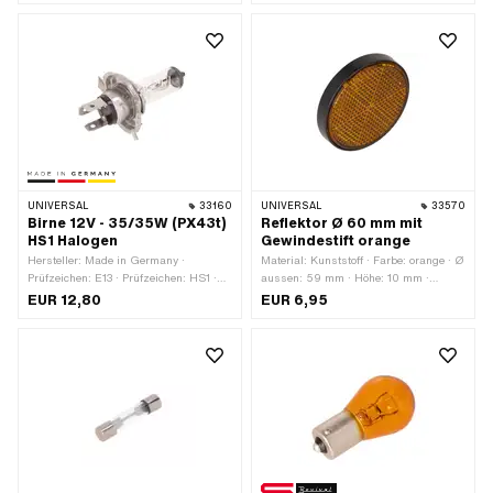
Gesamtlänge: 48 mm · Ø Lampenkopf:
Gesamtlänge: 18 mm · Ø Lampenkopf:
25 mm · LED: Nein
5 mm · LED: Nein
UNIVERSAL
33160
UNIVERSAL
33570
Birne 12V - 35/35W (PX43t)
Reflektor Ø 60 mm mit
HS1 Halogen
Gewindestift orange
Hersteller: Made in Germany ·
Material: Kunststoff · Farbe: orange · Ø
Prüfzeichen: E13 · Prüfzeichen: HS1 ·
aussen: 59 mm · Höhe: 10 mm ·
Spannung: 12 V · Farbe: weiss ·
Befestigungsart: Muttern · Anzahl
EUR 12,80
EUR 6,95
Leistung: 35 W · Leuchtmittelfassung:
Befestigungspunkte: 1 Stk.
PX43t HS1 · Ø Sockel: 43 mm ·
Gesamtlänge: 78 mm · Ø Lampenkopf:
16 mm · LED: Nein